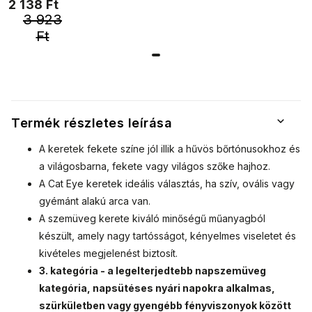
2 138 Ft
színezett
finoman
3 923
szokatlan és
lencsével
időtlenül
Ft
9001399-77
modern női
napszemüveg.
Aláhúzzák a
stílust és
hozzáadnak
minden nő
Termék részletes leírása
önbizalmához.
A keretek fekete színe jól illik a hűvös bőrtónusokhoz és
a világosbarna, fekete vagy világos szőke hajhoz.
A Cat Eye keretek ideális választás, ha szív, ovális vagy
gyémánt alakú arca van.
A szemüveg kerete kiváló minőségű műanyagból
készült, amely nagy tartósságot, kényelmes viseletet és
kivételes megjelenést biztosít.
3. kategória - a legelterjedtebb napszemüveg
kategória, napsütéses nyári napokra alkalmas,
szürkületben vagy gyengébb fényviszonyok között