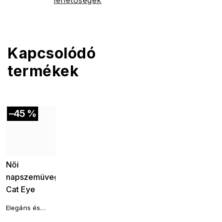
lehetőségek
Kapcsolódó
termékek
–45 %
Akció
Női
napszemüveg,
Cat Eye
22209,
Elegáns és
fekete, kék
ízléses, mégis