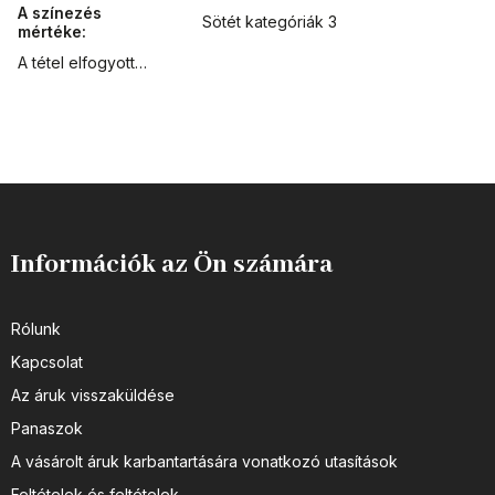
A színezés
Sötét kategóriák 3
mértéke
:
A tétel elfogyott…
Információk az Ön számára
Rólunk
Kapcsolat
Az áruk visszaküldése
Panaszok
A vásárolt áruk karbantartására vonatkozó utasítások
Feltételek és feltételek