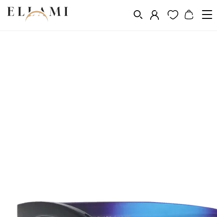
Divat
Napszemüveg
/