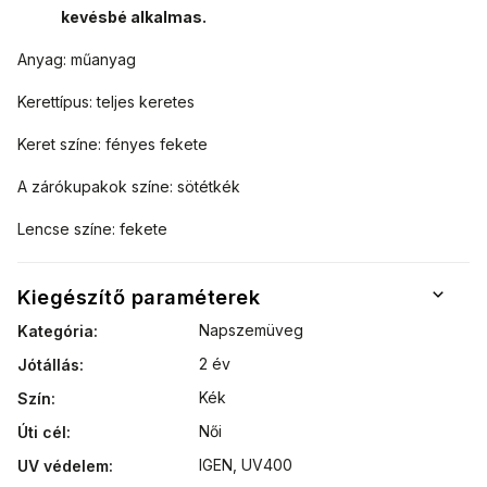
kevésbé alkalmas.
Anyag: műanyag
Kerettípus: teljes keretes
Keret színe: fényes fekete
A zárókupakok színe: sötétkék
Lencse színe: fekete
Kiegészítő paraméterek
Napszemüveg
Kategória
:
2 év
Jótállás
:
Kék
Szín
:
Női
Úti cél
:
IGEN, UV400
UV védelem
: