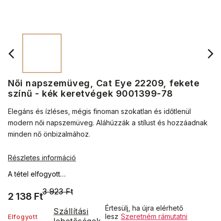
Női napszemüveg, Cat Eye 22209, fekete
színű - kék keretvégek 9001399-78
Elegáns és ízléses, mégis finoman szokatlan és időtlenül
modern női napszemüveg. Aláhúzzák a stílust és hozzáadnak
minden nő önbizalmához.
Részletes információ
A tétel elfogyott…
3 923 Ft
2 138 Ft
Értesülj, ha újra elérhető
Szállítási
lesz
Szeretném rámutatni
Elfogyott