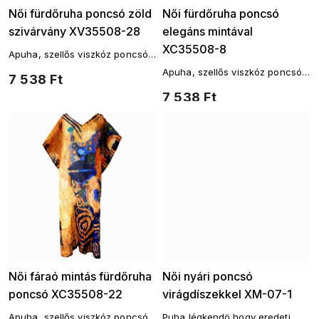
Női fürdőruha poncsó zöld
Női fürdőruha poncsó
szivárvány XV35508-28
elegáns mintával
XC35508-8
Apuha, szellős viszkóz poncsó
a fürdőruha fölött takaróként
Apuha, szellős viszkóz poncsó
7 538 Ft
szolgál.
a fürdőruha fölött takaróként
7 538 Ft
szolgál.
Női fáraó mintás fürdőruha
Női nyári poncsó
poncsó XC35508-22
virágdíszekkel XM-07-1
Apuha, szellős viszkóz poncsó
Puha légkendö hogy eredeti