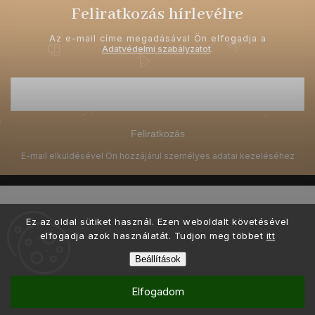
Feliratkozás hírlevélre
Az e-mail címe megadásával Ön elfogadja a
Adatvédelmi szabályzatot
.
Feliratkozás
Ez az oldal sütiket használ. Ezen weboldalt követésével
elfogadja azok használatát. Tudjon meg többet
itt
Copyright 2026
Ellami.hu
. Minden jog fenntartva.
Beállítások
Grafický návrh vytvořil a nakódoval
Shoptak.cz
Elfogadom
Shoptet készítette