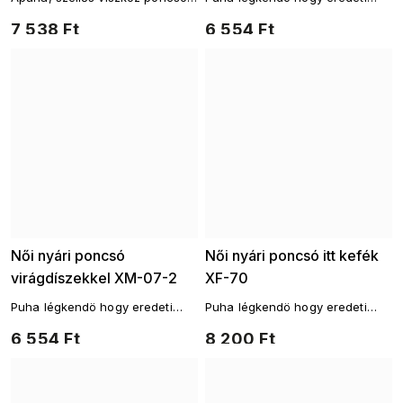
a fürdőruha fölött takaróként
takaróként szolgáljon a
7 538 Ft
6 554 Ft
szolgál.
fürdőruha felett.
Női nyári poncsó
Női nyári poncsó itt kefék
virágdíszekkel XM-07-2
XF-70
Puha légkendö hogy eredeti
Puha légkendö hogy eredeti
takaróként szolgáljon a
takaróként szolgáljon a
6 554 Ft
8 200 Ft
fürdőruha felett.
fürdőruha felett.