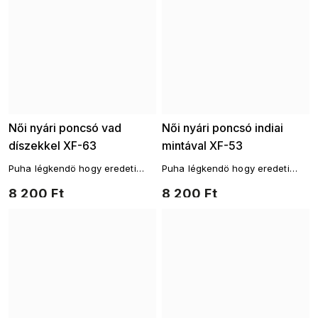
Női nyári poncsó vad
Női nyári poncsó indiai
díszekkel XF-63
mintával XF-53
Puha légkendö hogy eredeti
Puha légkendö hogy eredeti
takaróként szolgáljon a
takaróként szolgáljon a
8 200 Ft
8 200 Ft
fürdőruha felett.
fürdőruha felett.