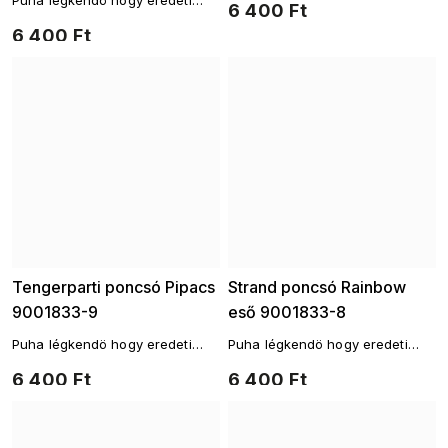
Puha légkendö hogy eredeti
6 400 Ft
fürdőruha felett.
takaróként szolgáljon a
6 400 Ft
fürdőruha felett.
Tengerparti poncsó Pipacs
Strand poncsó Rainbow
9001833-9
eső 9001833-8
Puha légkendö hogy eredeti
Puha légkendö hogy eredeti
takaróként szolgáljon a
takaróként szolgáljon a
6 400 Ft
6 400 Ft
fürdőruha felett.
fürdőruha felett.