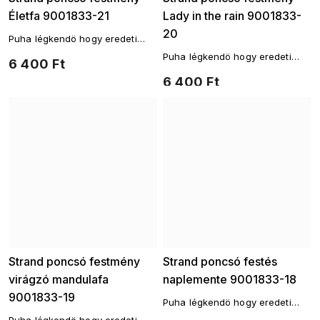
Életfa 9001833-21
Lady in the rain 9001833-
20
Puha légkendö hogy eredeti
takaróként szolgáljon a
Puha légkendö hogy eredeti
6 400 Ft
fürdőruha felett.
takaróként szolgáljon a
6 400 Ft
fürdőruha felett.
Strand poncsó festmény
Strand poncsó festés
virágzó mandulafa
naplemente 9001833-18
9001833-19
Puha légkendö hogy eredeti
takaróként szolgáljon a