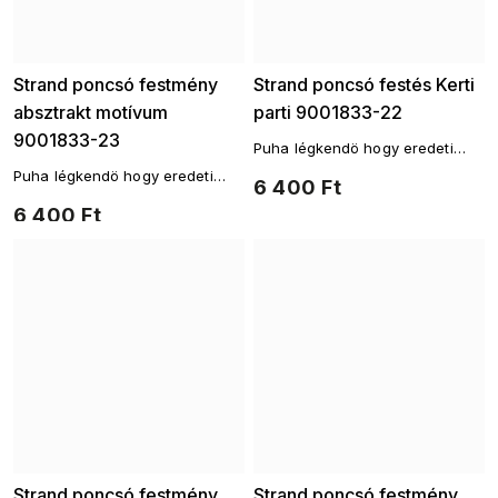
Strand poncsó festmény
Strand poncsó festés Kerti
absztrakt motívum
parti 9001833-22
9001833-23
Puha légkendö hogy eredeti
takaróként szolgáljon a
Puha légkendö hogy eredeti
6 400 Ft
fürdőruha felett.
takaróként szolgáljon a
6 400 Ft
fürdőruha felett.
Strand poncsó festmény
Strand poncsó festmény