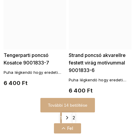
Tengerparti poncsó
Strand poncsó akvarellre
Kosatce 9001833-7
festett virág motívummal
9001833-6
Puha légkendö hogy eredeti
takaróként szolgáljon a
Puha légkendö hogy eredeti
6 400 Ft
fürdőruha felett.
takaróként szolgáljon a
6 400 Ft
fürdőruha felett.
További 14 betöltése
1
2
Fel