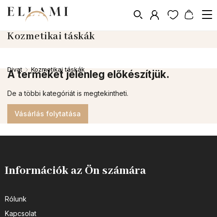
Kozmetikai táskák
Divat
Kozmetikai táskák
/
A terméket jelenleg előkészítjük.
De a többi kategóriát is megtekintheti.
Vásárlás folytatása
Információk az Ön számára
Rólunk
Kapcsolat