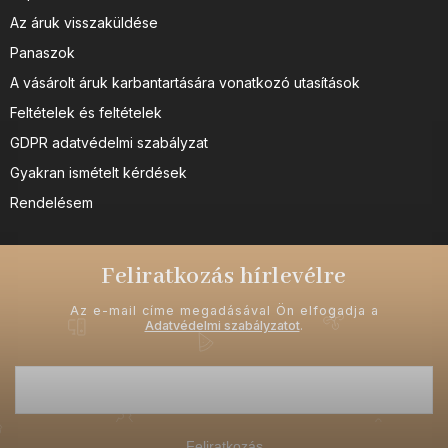
Az áruk visszaküldése
Panaszok
A vásárolt áruk karbantartására vonatkozó utasítások
Feltételek és feltételek
GDPR adatvédelmi szabályzat
Gyakran ismételt kérdések
Rendelésem
Feliratkozás hírlevélre
Az e-mail címe megadásával Ön elfogadja a
Adatvédelmi szabályzatot
.
Feliratkozás