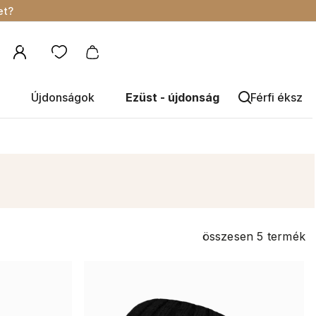
et?
Újdonságok
Ezüst - újdonság
Férfi éksze
összesen
5
termék