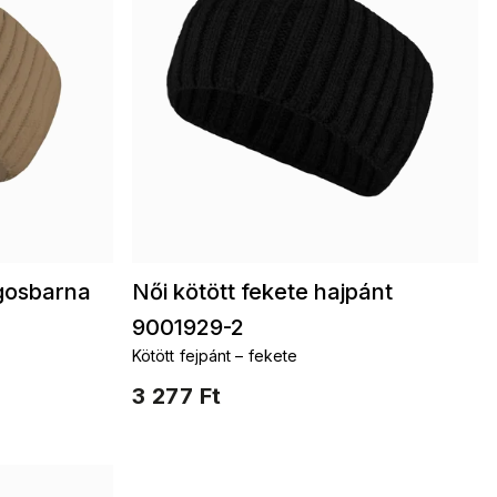
ágosbarna
Női kötött fekete hajpánt
9001929-2
Kötött fejpánt – fekete
3 277 Ft