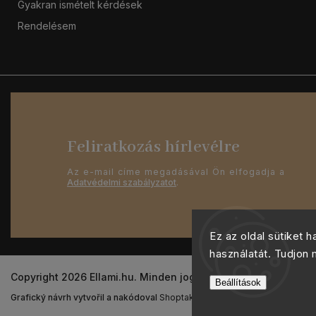
Gyakran ismételt kérdések
Rendelésem
Feliratkozás hírlevélre
Az e-mail címe megadásával Ön elfogadja a
Adatvédelmi szabályzatot
.
Ez az oldal sütiket 
használatát. Tudjon
Copyright 2026
Ellami.hu
. Minden jog fenntartva.
Beállítások
Grafický návrh vytvořil a nakódoval
Shoptak.cz