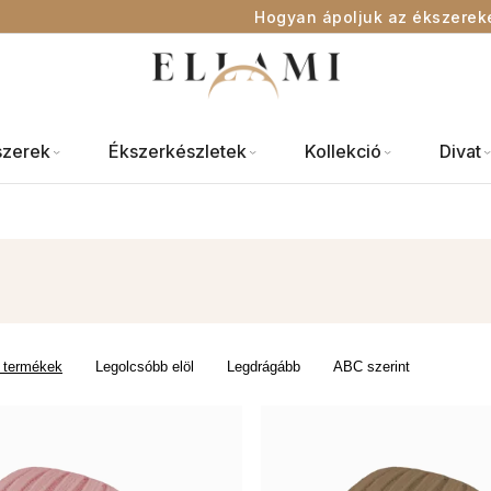
Hogyan ápoljuk az ékszerek
szerek
Ékszerkészletek
Kollekció
Divat
 termékek
Legolcsóbb elöl
Legdrágább
ABC szerint