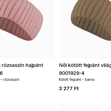
t rózsaszín hajpánt
Női kötött fejpánt vil
6
9001929-4
 – rózsaszín
Kötött fejpánt – barna
3 277 Ft