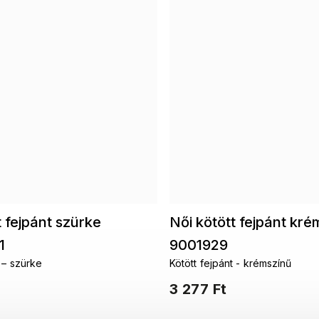
t fejpánt szürke
Női kötött fejpánt kré
1
9001929
t – szürke
Kötött fejpánt - krémszínű
3 277 Ft