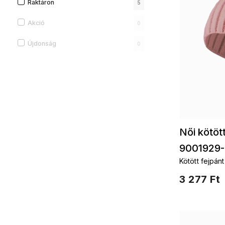
Raktáron
5
Akció
0
Újdonság
0
Női kötöt
9001929-
Kötött fejpánt
3 277 Ft