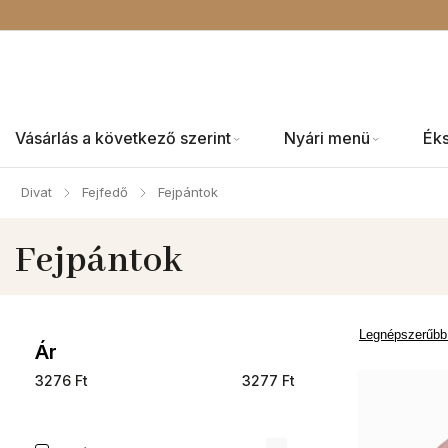
Vásárlás a következő szerint
Nyári menü
Ék
Divat
Fejfedő
Fejpántok
/
/
Fejpántok
Legnépszerűbb
Ár
3276
Ft
3277
Ft