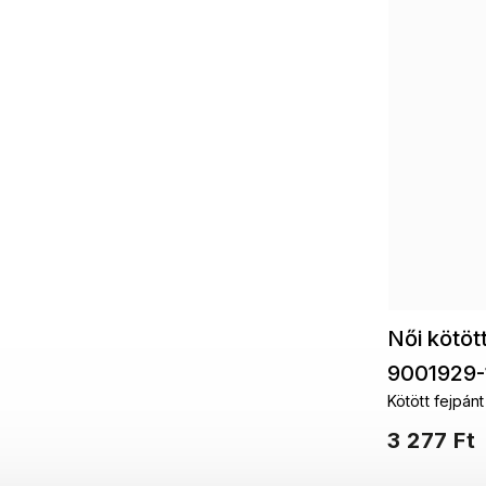
Női kötöt
9001929-
Kötött fejpán
3 277 Ft