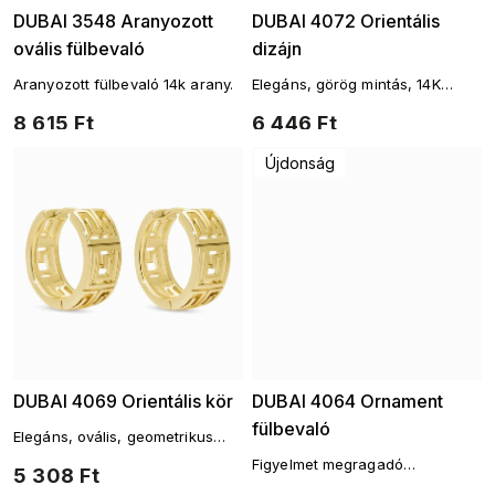
DUBAI 3548 Aranyozott
DUBAI 4072 Orientális
ovális fülbevaló
dizájn
Aranyozott fülbevaló 14k arany.
Elegáns, görög mintás, 14K
arannyal bevont fülbevaló
8 615 Ft
6 446 Ft
Újdonság
DUBAI 4069 Orientális kör
DUBAI 4064 Ornament
fülbevaló
Elegáns, ovális, geometrikus
mintás, 14 karátos arannyal
Figyelmet megragadó
5 308 Ft
futtatott fülbevaló
aranyozott fülbevaló díszítő