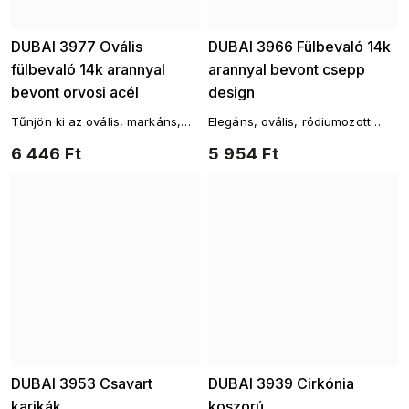
DUBAI 3977 Ovális
DUBAI 3966 Fülbevaló 14k
fülbevaló 14k arannyal
arannyal bevont csepp
bevont orvosi acél
design
Tűnjön ki az ovális, markáns,
Elegáns, ovális, ródiumozott
sebészeti acélból készült
fémből készült fülbevaló
6 446 Ft
5 954 Ft
fülbevalókkal
DUBAI 3953 Csavart
DUBAI 3939 Cirkónia
karikák
koszorú