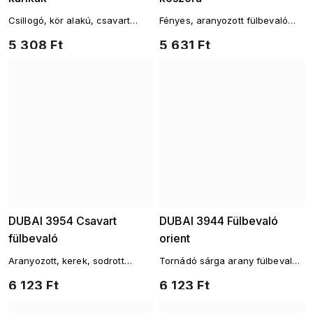
Csillogó, kör alakú, csavart
Fényes, aranyozott fülbevaló
fülbevalók
elegáns motívummal
5 308 Ft
5 631 Ft
DUBAI 3954 Csavart
DUBAI 3944 Fülbevaló
fülbevaló
orient
Aranyozott, kerek, sodrott
Tornádó sárga arany fülbevaló
hatású fülbevaló
geometrikus mintával
6 123 Ft
6 123 Ft