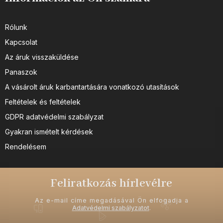
Rólunk
Kapcsolat
Az áruk visszaküldése
Panaszok
A vásárolt áruk karbantartására vonatkozó utasítások
Feltételek és feltételek
GDPR adatvédelmi szabályzat
Gyakran ismételt kérdések
Rendelésem
Feliratkozás hírlevélre
Az e-mail címe megadásával Ön elfogadja a
Adatvédelmi szabályzatot
.