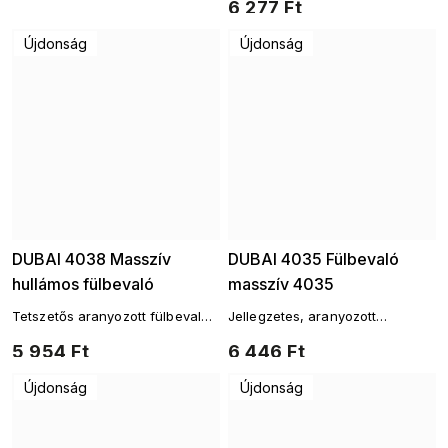
6 277 Ft
motívummal és cirkóniákkal
Újdonság
Újdonság
DUBAI 4038 Masszív
DUBAI 4035 Fülbevaló
hullámos fülbevaló
masszív 4035
Tetszetős aranyozott fülbevaló
Jellegzetes, aranyozott
modern hullámos dizájnnal
fülbevalók időtlen, széles
5 954 Ft
6 446 Ft
dizájnban
Újdonság
Újdonság