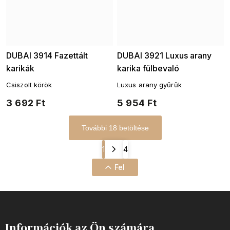
DUBAI 3914 Fazettált
DUBAI 3921 Luxus arany
karikák
karika fülbevaló
Csiszolt körök
Luxus arany gyűrűk
3 692 Ft
5 954 Ft
További 18 betöltése
1
4
Fel
Információk az Ön számára