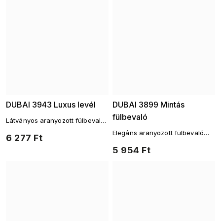
DUBAI 3943 Luxus levél
DUBAI 3899 Mintás
fülbevaló
Látványos aranyozott fülbevaló
csillogó cirkóniákkal
Elegáns aranyozott fülbevaló
6 277 Ft
finom cirkónia vonallal
5 954 Ft