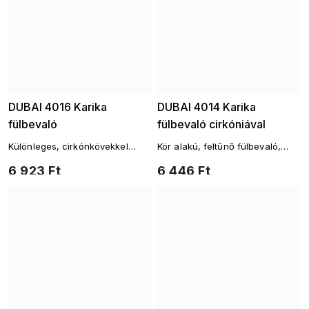
DUBAI 4016 Karika
DUBAI 4014 Karika
fülbevaló
fülbevaló cirkóniával
Különleges, cirkónkövekkel
Kör alakú, feltűnő fülbevaló,
csillogó, karikás fülbevaló
gazdag cirkónia foglalattal
6 923 Ft
6 446 Ft