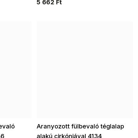
5 662 Ft
evaló
Aranyozott fülbevaló téglalap
36
alakú cirkóniával 4134