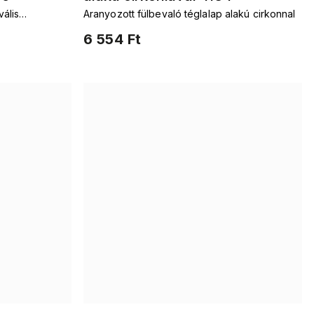
vális
Aranyozott fülbevaló téglalap alakú cirkonnal
6 554 Ft