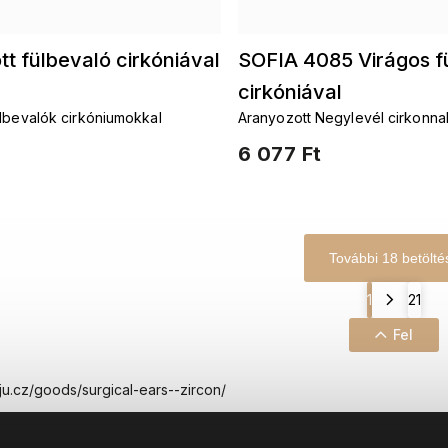
t fülbevaló cirkóniával
SOFIA 4085 Virágos f
cirkóniával
ülbevalók cirkóniumokkal
Aranyozott Negylevél cirkonnal 
fülbevalók
6 077 Ft
További 18 betölté
1
21
Fel
iju.cz/goods/surgical-ears--zircon/