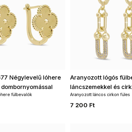
77 Négylevelű lóhere
Aranyozott lógós fülb
ó dombornyomással
láncszemekkel és cirk
óhere fülbevalók
Aranyozott láncos cirkon füles
4135
7 200 Ft