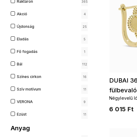
Raktáron
365
Akció
4
Újdonság
25
Eladás
5
Fő fogadás
1
Bál
112
Színes cirkon
16
DUBAI 36
fülbeval
Szív motívum
11
Négylevelű l
VERONA
9
6 015 Ft
Ezüst
11
Anyag