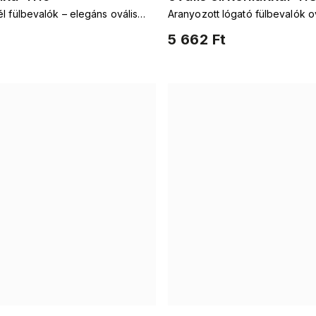
l fülbevalók – elegáns ovális
Aranyozott lógató fülbevalók o
cirkonokkal
5 662 Ft