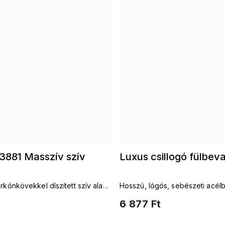
881 Masszív szív
Luxus csillogó fülbev
irkónkövekkel díszített szív alakú
Hosszú, lógós, sebészeti acélb
csillogó cirkónkövekkel díszíte
6 877 Ft