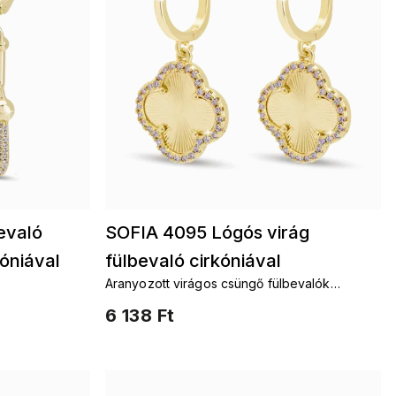
evaló
SOFIA 4095 Lógós virág
óniával
fülbevaló cirkóniával
Aranyozott virágos csüngő fülbevalók
cirkonnal
6 138 Ft