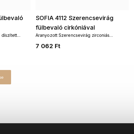
ülbevaló
SOFIA 4112 Szerencsevirág
fülbevaló cirkóniával
díszített
Aranyozott Szerencsevirág zirconiás
fülbevaló
7 062 Ft
se