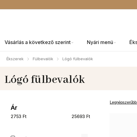
Vásárlás a következő szerint
Nyári menü
Ék
Ékszerek
Fülbevalók
Lógó fülbevalók
/
/
Lógó fülbevalók
Legnépszerűbb
Ár
2753
Ft
25693
Ft