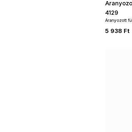
Aranyozot
4129
Aranyozott f
5 938 Ft