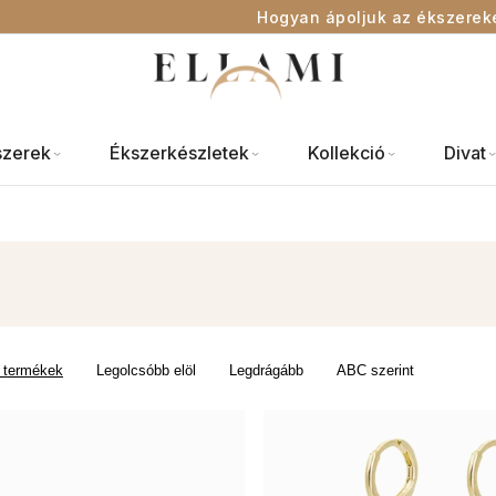
Hogyan ápoljuk az ékszerek
szerek
Ékszerkészletek
Kollekció
Divat
 termékek
Legolcsóbb elöl
Legdrágább
ABC szerint