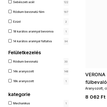
Sebészeti acél
122
Ródium bevonatú fém
197
Ezüst
2
18 karátos arannyal bevonva
1
14 karátos arannyal futtatva
94
Felületkezelés
Ródium bevonatú
30
14k aranyozott
148
VERONA 3
18k aranyozott
fülbevaló
1
Aranyozott, c
fülbevaló
kategorie
8 062 Ft
Mechanikus
1