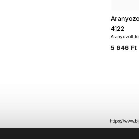
Aranyozot
4122
Aranyozott f
5 646 Ft
https://www.b