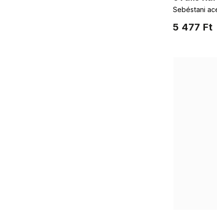
Sebéstani acé
gyűrűk
5 477 Ft