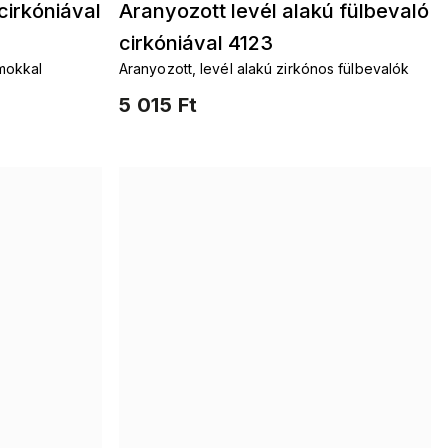
cirkóniával
Aranyozott levél alakú fülbevaló
cirkóniával 4123
umokkal
Aranyozott, levél alakú zirkónos fülbevalók
5 015 Ft