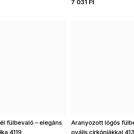
7 031 Ft
észítő a különleges
.
l fülbevaló – elegáns
Aranyozott lógós fülb
ika 4119
ovális cirkóniákkal 41