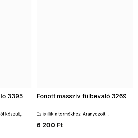
aló 3395
Fonott masszív fülbevaló 3269
ól készült,
Ez is illik a termékhez: Aranyozott
tt fülbevaló
láncokAranyozott fülbevalókAranyozott
6 200 Ft
karkötők Aranyozott karkötők