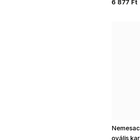
6 877 Ft
ragyogó kieg
pillanatokhoz
Nemesacé
ovális kar