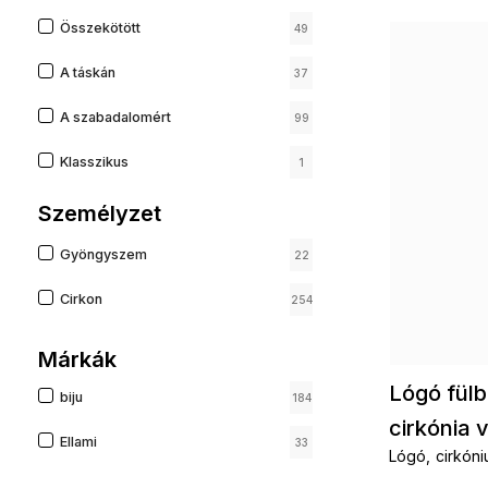
Összekötött
49
A táskán
37
A szabadalomért
99
Klasszikus
1
francia kastély
Személyzet
7
Női szabadalom
30
Gyöngyszem
22
afrikai horog
1
Cirkon
254
Gyűrű
22
Márkák
Lógó fülb
biju
184
cirkónia 
Ellami
33
Lógó, cirkóni
fülbevaló el