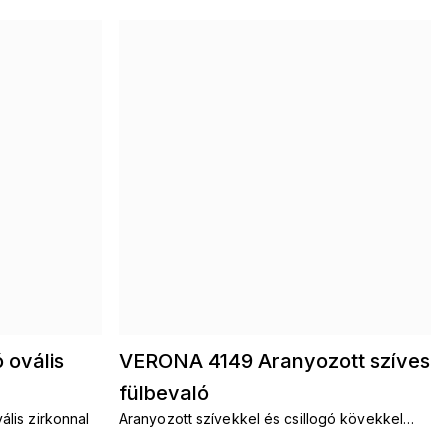
 ovális
VERONA 4149 Aranyozott szíves
fülbevaló
ális zirkonnal
Aranyozott szívekkel és csillogó kövekkel
díszített fülbevalók