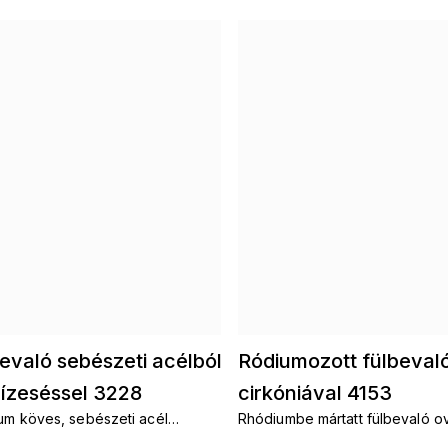
evaló sebészeti acélból
Ródiumozott fülbevaló
vízeséssel 3228
cirkóniával 4153
um köves, sebészeti acél
Rhódiumbe mártatt fülbevaló ov
egáns, kaskád vonalvezetéssel –