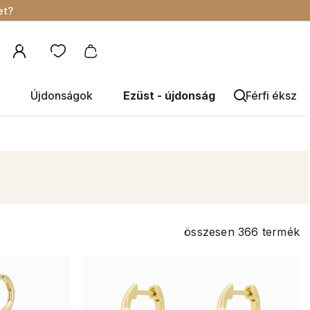
et?
Újdonságok
Ezüst - újdonság
Férfi éksze
összesen
366
termék