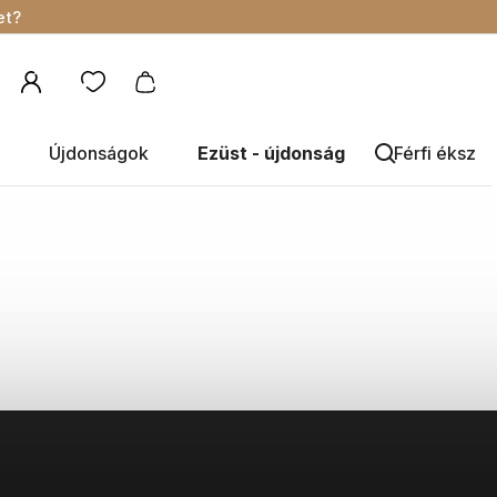
et?
Újdonságok
Ezüst - újdonság
Férfi éksze