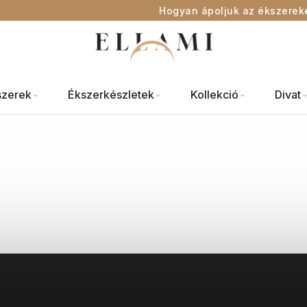
Hogyan ápoljuk az ékszerek
szerek
Ékszerkészletek
Kollekció
Divat