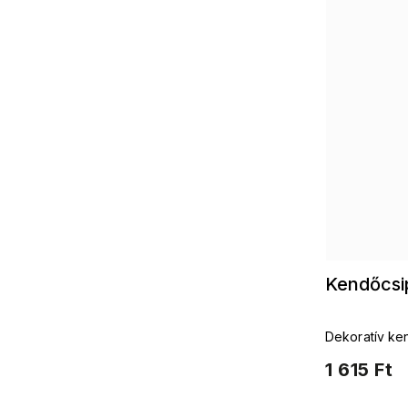
Kendőcsi
Dekoratív ke
1 615 Ft