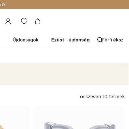
et?
Újdonságok
Ezüst - újdonság
Férfi éksze
összesen
10
termék