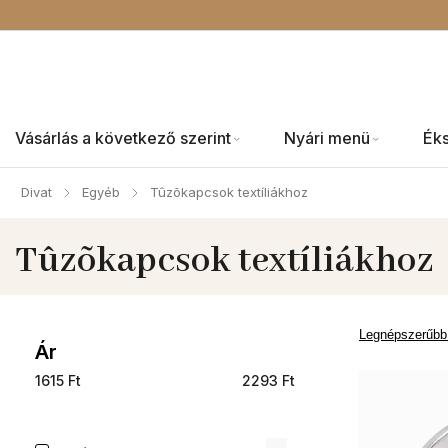
Vásárlás a következő szerint
Nyári menü
Ék
Divat
Egyéb
Tûzõkapcsok textíliákhoz
/
/
Tûzõkapcsok textíliákhoz
Legnépszerűbb
Ár
1615
Ft
2293
Ft