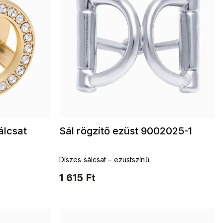
álcsat
Sál rögzítő ezüst 9002025-1
Díszes sálcsat – ezüstszínű
1 615 Ft