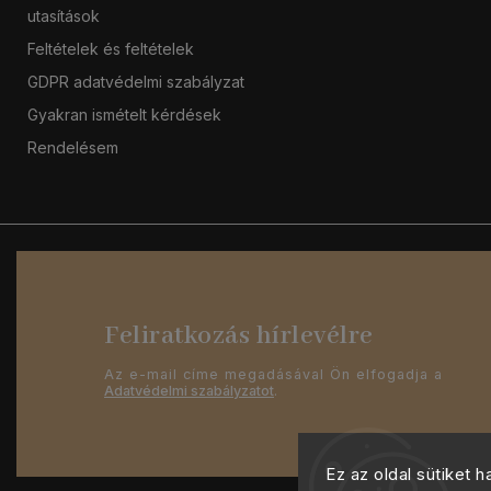
utasítások
Feltételek és feltételek
GDPR adatvédelmi szabályzat
Gyakran ismételt kérdések
Rendelésem
Feliratkozás hírlevélre
Az e-mail címe megadásával Ön elfogadja a
Adatvédelmi szabályzatot
.
Ez az oldal sütiket 