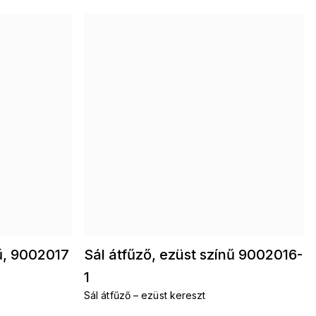
nű, 9002017
Sál átfűző, ezüst színű 9002016-
1
Sál átfűző – ezüst kereszt