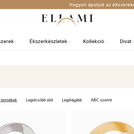
Hogyan ápoljuk az ékszerek
szerek
Ékszerkészletek
Kollekció
Divat
 termékek
Legolcsóbb elöl
Legdrágább
ABC szerint