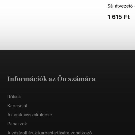
Sál átvezető 
1 615 Ft
Információk az Ön számára
Rólunk
Kapcsolat
Az áruk visszaküldése
Panaszok
A vásárolt áruk karbantartására vonatkozó