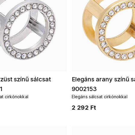
züst színű sálcsat
Elegáns arany színű s
1
9002153
at cirkónokkal
Elegáns sálcsat cirkónokkal
2 292 Ft