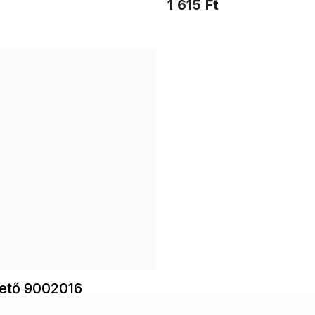
1 615 Ft
zető 9002016