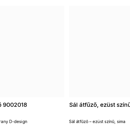
ző 9002018
Sál átfűző, ezüst szí
arany D-design
Sál átfűző – ezüst színű, sima