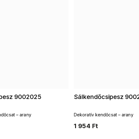
pesz 9002025
Sálkendőcsipesz 900
ndőcsat – arany
Dekoratív kendőcsat – arany
1 954 Ft