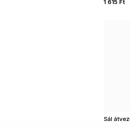
1 615 Ft
Sál átve