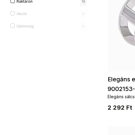
Raktáron
10
Akció
0
Újdonság
0
Elegáns e
9002153-
Elegáns sálcs
2 292 Ft