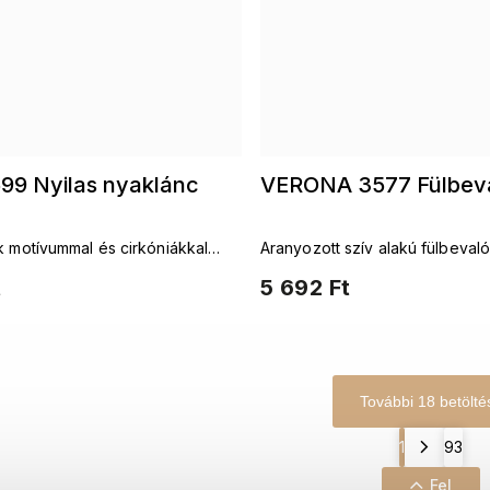
99 Nyilas nyaklánc
VERONA 3577 Fülbev
k motívummal és cirkóniákkal
Aranyozott szív alakú fülbevaló
lánc
t
5 692 Ft
További 18 betölté
1
93
Fel