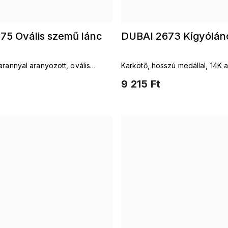
75 Ovális szemű lánc
DUBAI 2673 Kígyólán
arannyal aranyozott, ovális
Karkötő, hosszú medállal, 14K 
 álló, cirkónia kövekkel díszített
bevonattal
9 215 Ft