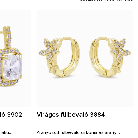
aló 3902
Virágos fülbevaló 3884
alakú
Aranyozott fülbevaló cirkónia és arany