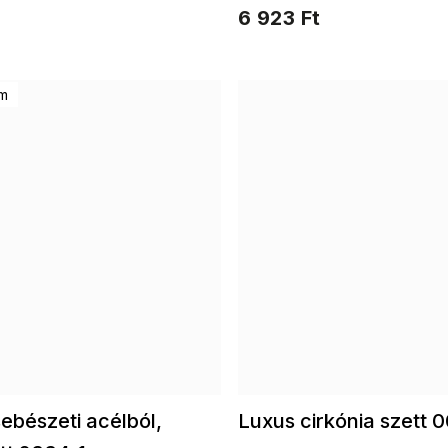
tő
cirkóniával
6 923 Ft
um
ebészeti acélból,
Luxus cirkónia szett 