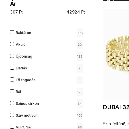
Ár
307
Ft
42924
Ft
Raktáron
1657
Akció
20
Újdonság
125
Eladás
9
Fő fogadás
5
Bál
620
Színes cirkon
64
DUBAI 32
Szív motívum
100
Ez a feltűnő,
VERONA
96