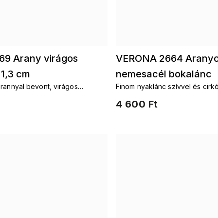
69 Arany virágos
VERONA 2664 Aranyo
 1,3 cm
nemesacél bokalánc
rannyal bevont, virágos
Finom nyaklánc szívvel és cirkó
íszített lánc
sebészeti acélból
4 600 Ft