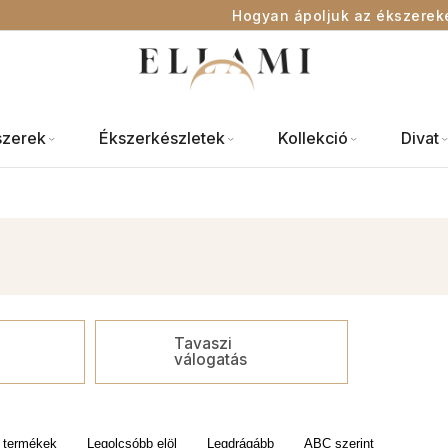
Hogyan ápoljuk az ékszerek
szerek
Ékszerkészletek
Kollekció
Divat
Tavaszi
válogatás
 termékek
Legolcsóbb elöl
Legdrágább
ABC szerint