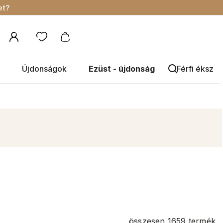
et?
Újdonságok
Ezüst - újdonság
Férfi éksze
összesen
1659
termék