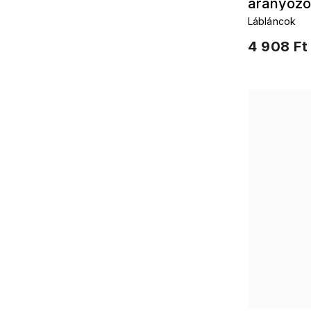
aranyozo
Lábláncok
4 908 Ft