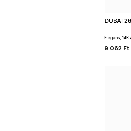
DUBAI 26
Elegáns, 14K 
láncszemekből
9 062 Ft
nyaklánc