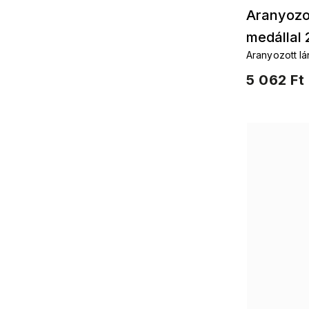
Aranyozo
medállal
Aranyozott lá
cirkónkövekk
5 062 Ft