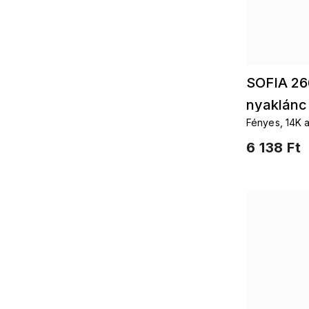
SOFIA 26
nyaklánc
Fényes, 14K a
részletekkel d
6 138 Ft