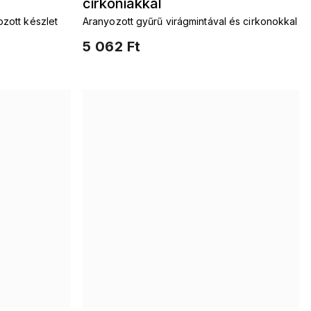
cirkóniákkal
zott készlet
Aranyozott gyűrű virágmintával és cirkonokkal
5 062 Ft