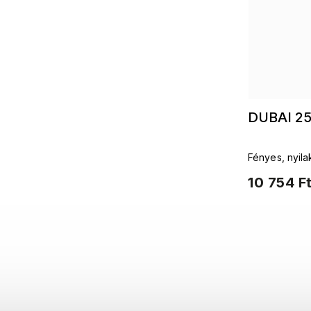
DUBAI 25
Fényes, nyila
díszített nyak
10 754 F