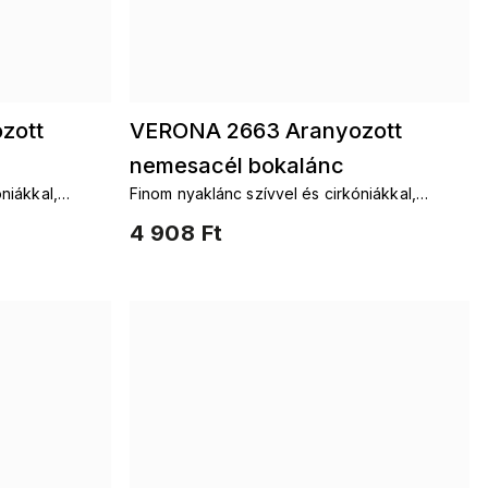
zott
VERONA 2663 Aranyozott
nemesacél bokalánc
niákkal,
Finom nyaklánc szívvel és cirkóniákkal,
sebészeti acélból
4 908 Ft