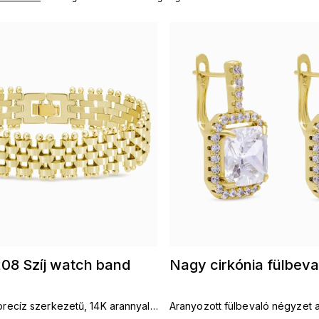
08 Szíj watch band
Nagy cirkónia fülbev
 precíz szerkezetű, 14K arannyal
Aranyozott fülbevaló négyzet 