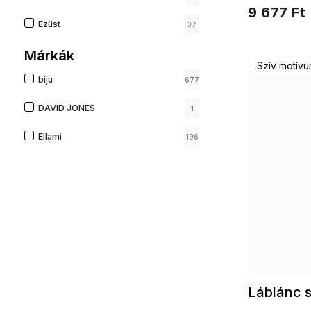
bevont karkö
9 677 Ft
Ezüst
37
Márkák
Szív motív
biju
677
DAVID JONES
1
Ellami
196
Láblánc s