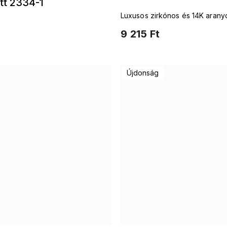
tt 2334-1
Luxusos zirkónos és 14K aranyo
9 215 Ft
Újdonság