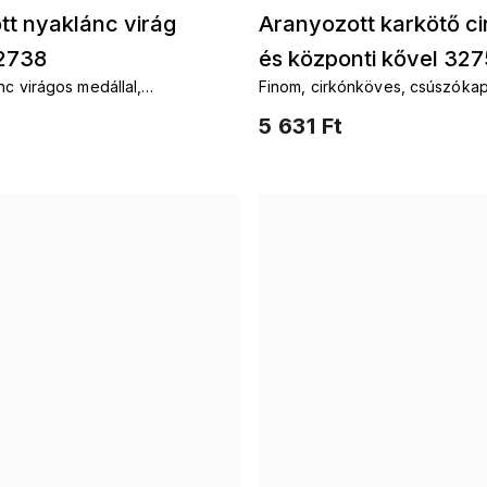
tt nyaklánc virág
Aranyozott karkötő ci
 2738
és központi kővel 327
nc virágos medállal,
Finom, cirkónköves, csúszóka
el
5 631 Ft