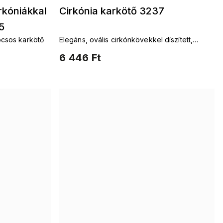
rkóniákkal
Cirkónia karkötő 3237
5
pcsos karkötő
Elegáns, ovális cirkónkövekkel díszített,
aranyozott karkötő
6 446 Ft