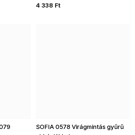
virággal
4 338 Ft
0079
SOFIA 0578 Virágmintás gyűrű