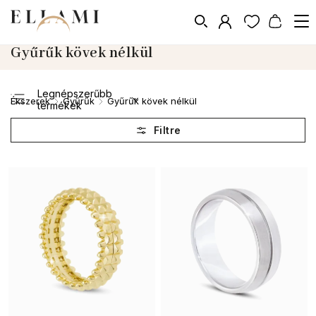
Gyűrűk kövek nélkül
Legnépszerűbb
Ékszerek
Gyűrűk
Gyűrűk kövek nélkül
/
/
termékek
Legolcsóbb elöl
Legdrágább
ABC szerint