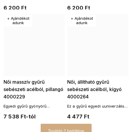
csillogással, amely segít
csillogással, amely segít
6 200 Ft
6 200 Ft
bármilyen öltözék
bármilyen öltözék
finomhangolásában.
finomhangolásában.
+ Ajándékot
+ Ajándékot
adunk
adunk
Női masszív gyűrű
Női, állítható gyűrű
sebészeti acélból, pillangó
sebészeti acélból, kígyó
4000229
4000264
Egyedi gyűrű gyönyörű
Ez a gyűrű egyedi uuniverzális
csillogással, amely segít
állítható méret.
7 538 Ft-tól
4 477 Ft
bármilyen öltözék
finomhangolásában.
További 2 betöltése