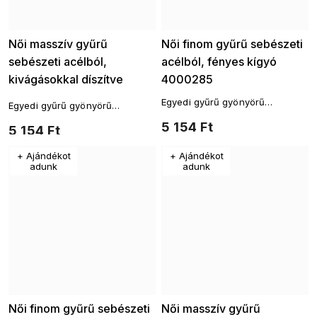
Női masszív gyűrű
Női finom gyűrű sebészeti
sebészeti acélból,
acélból, fényes kígyó
kivágásokkal díszítve
4000285
4000308
Egyedi gyűrű gyönyörű
Egyedi gyűrű gyönyörű
csillogással, amely segít
csillogással, amely segít
5 154 Ft
5 154 Ft
bármilyen öltözék
bármilyen öltözék
finomhangolásában.
finomhangolásában.
+ Ajándékot
+ Ajándékot
adunk
adunk
Női finom gyűrű sebészeti
Női masszív gyűrű