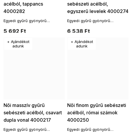
acélból, tappancs
sebészeti acélból,
4000282
egyszerű levelek 4000274
Egyedi gyűrű gyönyörű
Egyedi gyűrű gyönyörű
csillogással, amely segít
csillogással, amely segít
5 692 Ft
6 538 Ft
bármilyen öltözék
bármilyen öltözék
finomhangolásában.
finomhangolásában.
+ Ajándékot
+ Ajándékot
adunk
adunk
Női masszív gyűrű
Női finom gyűrű sebészeti
sebészeti acélból, csavart
acélból, római számok
dupla vonal 4000217
4000250
Egyedi gyűrű gyönyörű
Egyedi gyűrű gyönyörű