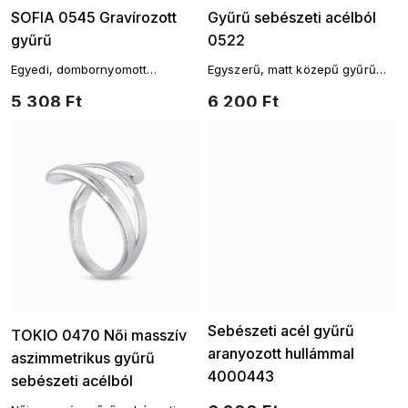
SOFIA 0545 Gravírozott
Gyűrű sebészeti acélból
gyűrű
0522
Egyedi, dombornyomott
Egyszerű, matt közepű gyűrű
mintázatú gyűrű
sebészeti acélból.
5 308 Ft
6 200 Ft
Ellami
Sebészeti acél gyűrű
TOKIO 0470 Női masszív
aranyozott hullámmal
aszimmetrikus gyűrű
4000443
sebészeti acélból