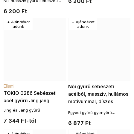
6 200 Ft
Női masszív gyűrű sebészeti
acélból
6 200 Ft
+ Ajándékot
+ Ajándékot
adunk
adunk
Ellami
Női gyűrű sebészeti
TOKIO 0286 Sebészeti
acélból, masszív, hullámos
acél gyűrű Jing jang
motívummal, díszes
kivágásokkal 4000364
Jing és Jang gyűrű
Egyedi gyűrű gyönyörű
csillogással, amely segít
7 344 Ft-tól
6 877 Ft
bármilyen öltözék
finomhangolásában.
+ Ajándékot
+ Ajándékot