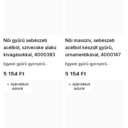
Női gyűrű sebészeti
Női masszív, sebészeti
acélból, szívecske alakú
acélból készült gyűrű,
kivágásokkal, 4000383
ornamentikával, 4000147
Egyedi gyűrű gyönyörű
Egyedi gyűrű gyönyörű
csillogással, amely segít
csillogással, amely segít
5 154 Ft
5 154 Ft
bármilyen öltözék
bármilyen öltözék
finomhangolásában.
finomhangolásában.
+ Ajándékot
+ Ajándékot
adunk
adunk