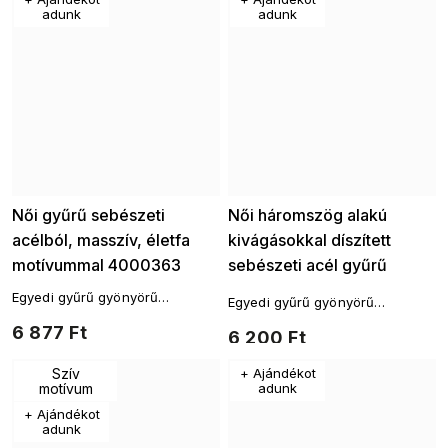
adunk
adunk
Női gyűrű sebészeti
Női háromszög alakú
acélból, masszív, életfa
kivágásokkal díszített
motívummal 4000363
sebészeti acél gyűrű
4000384
Egyedi gyűrű gyönyörű
Egyedi gyűrű gyönyörű
csillogással, amely segít
csillogással, amely segít
6 877 Ft
bármilyen öltözék
6 200 Ft
bármilyen öltözék
finomhangolásában.
finomhangolásában.
Szív
+ Ajándékot
motívum
adunk
+ Ajándékot
adunk