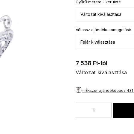
Gyűrű mérete - kerülete
Válassz ajándékcsomagolást:
7 538 Ft
-tól
Változat kiválasztása
+ Ékszer ajándékdoboz
431