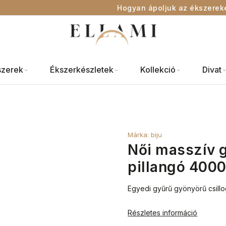
Hogyan ápoljuk az ékszerek
szerek
Ékszerkészletek
Kollekció
Divat
Márka:
biju
Női masszív g
pillangó 400
Egyedi gyűrű gyönyörű csillo
Részletes információ