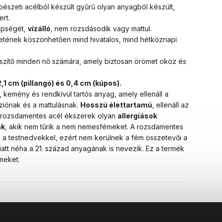
bészeti acélból készült gyűrű olyan anyagból készült,
ert.
zépségét,
vízálló
, nem rozsdásodik vagy mattul.
letének köszönhetően mind hivatalos, mind hétköznapi
szítő minden nő számára, amely biztosan örömet okoz és
,1 cm (pillangó) és 0,4 cm (kúpos).
, kemény és rendkívül tartós anyag, amely ellenáll a
ziónak és a mattulásnak.
Hosszú élettartamú
, ellenáll az
A rozsdamentes acél ékszerek olyan
allergiások
ak
, akik nem tűrik a nem nemesfémeket. A rozsdamentes
 a testnedvekkel, ezért nem kerülnek a fém összetevői a
iatt néha a 21. század anyagának is nevezik. Ez a termék
meket.