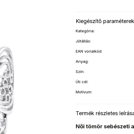
Kiegészítő paramétere
Kategória
:
Jótállás
:
EAN vonalkód
:
Anyag
:
Szín
:
Úti cél
:
Motívum
:
Termék részletes leírás
Női tömör sebészeti a