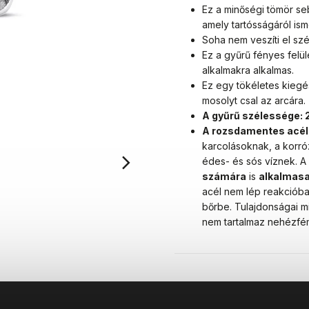
Ez a minőségi tömör se
amely tartósságáról ism
Soha nem veszíti el s
Ez a gyűrű fényes felü
alkalmakra alkalmas.
Ez egy tökéletes kiegé
mosolyt csal az arcára.
A gyűrű szélessége: 2
A rozsdamentes acél
karcolásoknak, a korró
édes- és sós víznek. 
számára
is
alkalmas
acél nem lép reakcióba
bőrbe. Tulajdonságai m
nem tartalmaz nehézfé