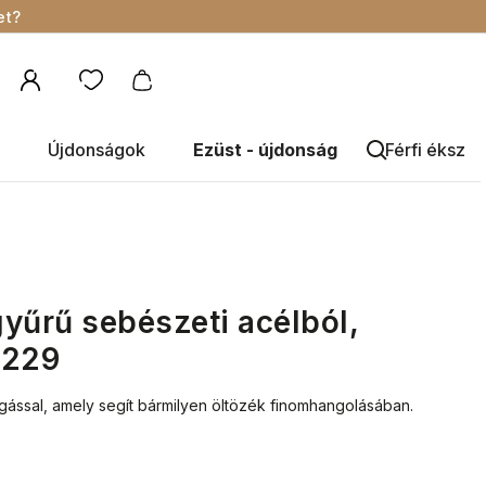
et?
Újdonságok
Ezüst - újdonság
Férfi éksze
yűrű sebészeti acélból,
0229
gással, amely segít bármilyen öltözék finomhangolásában.