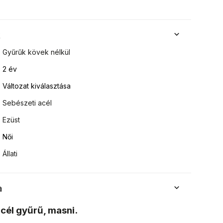
k
Gyűrűk kövek nélkül
2 év
Változat kiválasztása
Sebészeti acél
Ezüst
Női
Állati
a
cél gyűrű, masni.