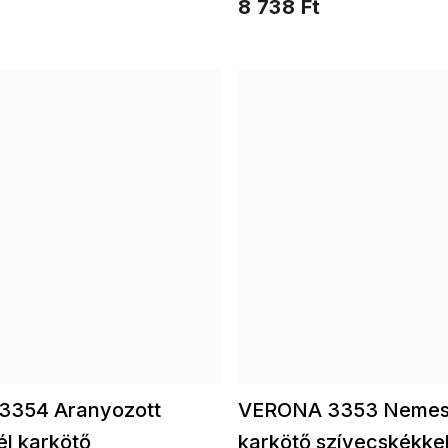
8 738 Ft
3354 Aranyozott
VERONA 3353 Nemes
l karkötő
karkötő szívecskékkel