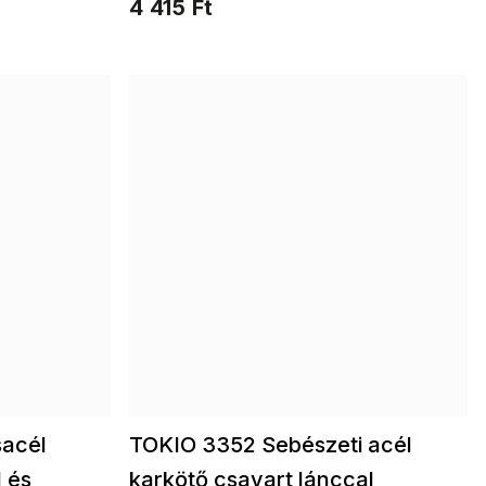
4 415 Ft
acél
TOKIO 3352 Sebészeti acél
 és
karkötő csavart lánccal