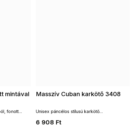
t mintával
Masszív Cuban karkötő 3408
ól, fonott
Unisex páncélos stílusú karkötő
nemesacélból, rejtett csattal
6 908 Ft