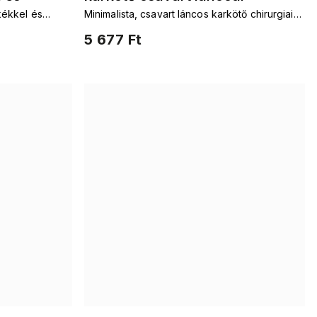
kékkel és
Minimalista, csavart láncos karkötő chirurgiai
acélból
5 677 Ft