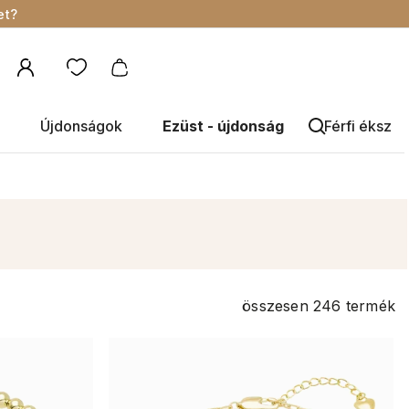
et?
Újdonságok
Ezüst - újdonság
Férfi éksze
összesen
246
termék