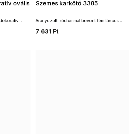
tív ovális
Szemes karkötő 3385
dekoratív
Aranyozott, ródiummal bevont fém láncos
karkötő
7 631 Ft