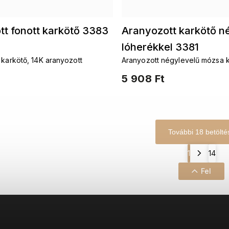
t fonott karkötő 3383
Aranyozott karkötő n
lóherékkel 3381
 karkötő, 14K aranyozott
Aranyozott négylevelű mózsa 
5 908 Ft
További 18 betölté
1
14
Fel