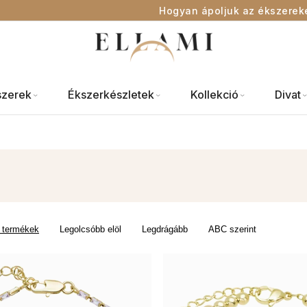
Hogyan ápoljuk az ékszerek
szerek
Ékszerkészletek
Kollekció
Divat
 termékek
Legolcsóbb elöl
Legdrágább
ABC szerint