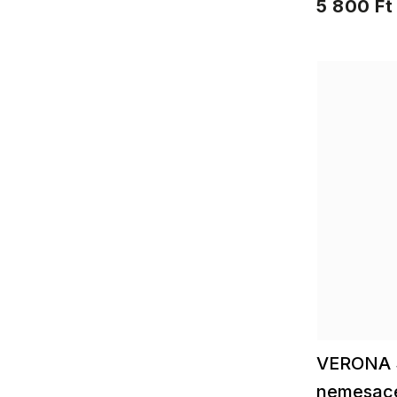
5 800 Ft
VERONA 
nemesacé