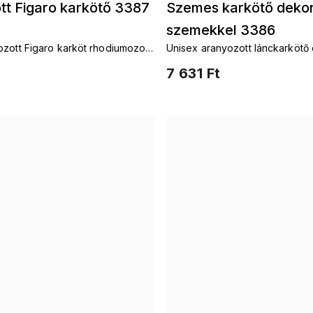
tt Figaro karkötő 3387
Szemes karkötő dekora
szemekkel 3386
zott Figaro karköt rhodiumozott
Unisex aranyozott lánckarkötő 
ovális szemekkel
7 631 Ft