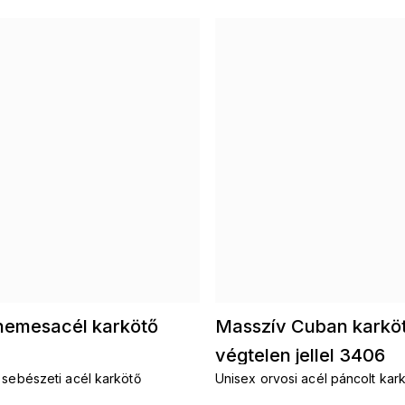
nemesacél karkötő
Masszív Cuban karkö
végtelen jellel 3406
 sebészeti acél karkötő
Unisex orvosi acél páncolt kar
végtelenség szimbólummal