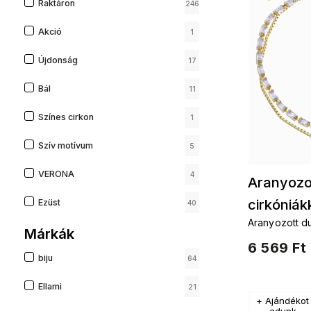
Raktáron
246
Akció
1
Újdonság
17
Bál
11
Színes cirkon
1
Szív motívum
5
VERONA
4
Aranyozo
cirkóniák
Ezüst
40
Aranyozott du
Márkák
6 569 Ft
biju
64
Ellami
21
+ Ajándékot
adunk