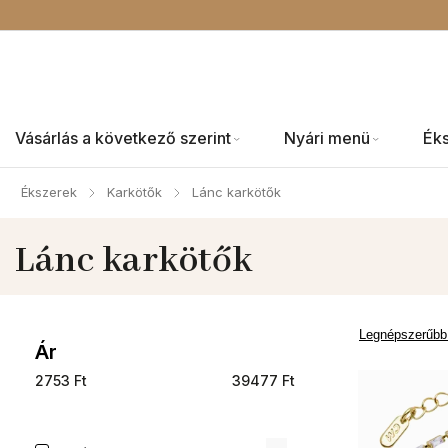
Vásárlás a következő szerint
Nyári menü
Ék
Ékszerek
Karkötők
Lánc karkötők
/
/
Lánc karkötők
Legnépszerűbb
Ár
2753
Ft
39477
Ft