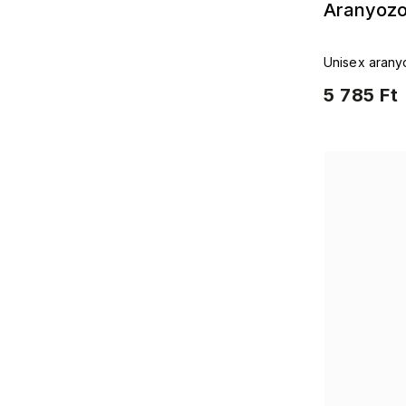
Aranyozo
Unisex aranyo
fémből
5 785 Ft