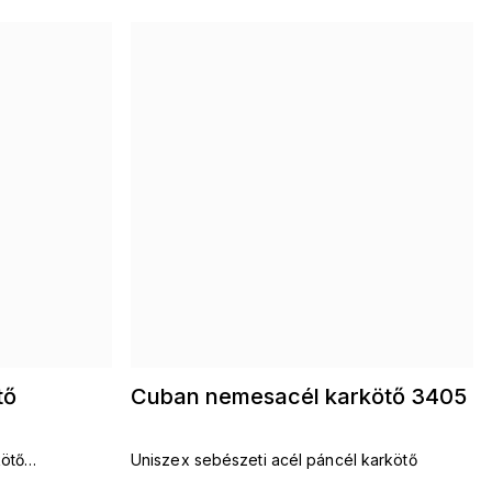
tő
Cuban nemesacél karkötő 3405
kötő
Uniszex sebészeti acél páncél karkötő