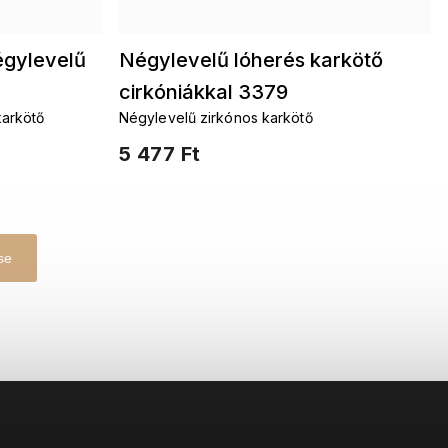
égylevelű
Négylevelű lóherés karkötő
cirkóniákkal 3379
karkötő
Négylevelű zirkónos karkötő
5 477 Ft
se