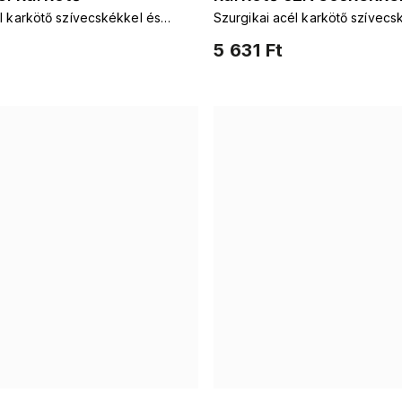
l karkötő szívecskékkel és
Szurgikai acél karkötő szívecs
kkel és cirkóniákkal
cirkóniával
zirkonokkal
5 631 Ft