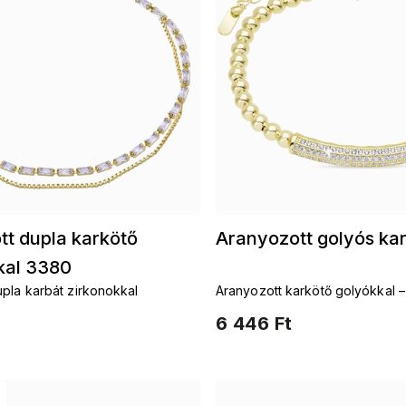
tt dupla karkötő
Aranyozott golyós ka
kal 3380
pla karbát zirkonokkal
Aranyozott karkötő golyókkal – 
a részletekben
6 446 Ft