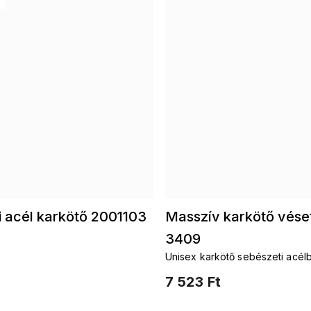
 acél karkötő 2001103
Masszív karkötő véset
3409
Unisex karkötő sebészeti acélb
láncszemekkel
7 523 Ft