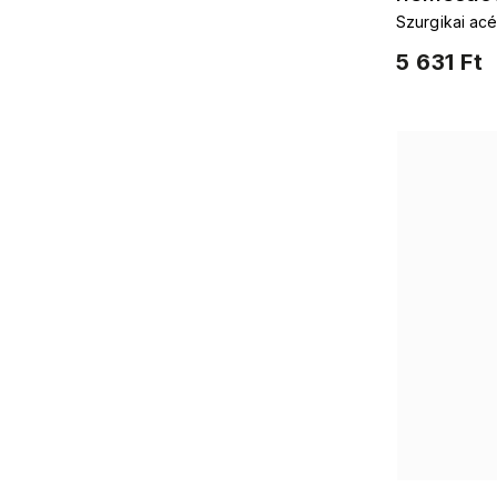
Szurgikai acé
szívecské
zirkonokkal
5 631 Ft