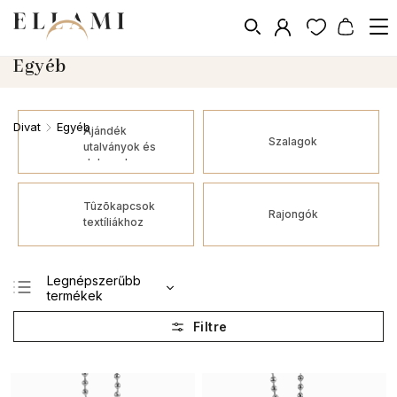
Egyéb
Divat
Egyéb
/
Ajándék
Szalagok
utalványok és
dobozok
Tûzõkapcsok
Rajongók
textíliákhoz
Legnépszerűbb
termékek
Legolcsóbb elöl
Legdrágább
ABC szerint