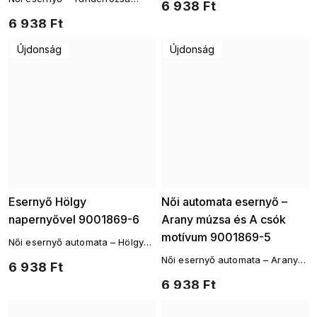
6 938 Ft
minta
6 938 Ft
Újdonság
Újdonság
Esernyő Hölgy
Női automata esernyő –
napernyővel 9001869-6
Arany múzsa és A csók
motívum 9001869-5
Női esernyő automata – Hölgy
esernyővel motívum
Női esernyő automata – Arany
6 938 Ft
múzsa motívummal
6 938 Ft