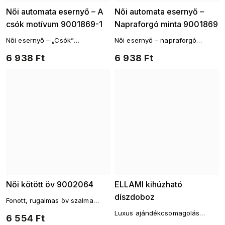
Női automata esernyő – A
Női automata esernyő –
csók motívum 9001869-1
Napraforgó minta 9001869
Női esernyő – „Csók”
Női esernyő – napraforgó
motívummal
motívummal
6 938 Ft
6 938 Ft
Női kötött öv 9002064
ELLAMI kihúzható
díszdoboz
Fonott, rugalmas öv szalma
csattal
Luxus ajándékcsomagolás
6 554 Ft
ELLAMI