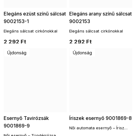
Elegáns ezüst színű sálcsat
Elegáns arany színű sálcsat
9002153-1
9002153
Elegáns sálcsat cirkónokkal
Elegáns sálcsat cirkónokkal
2 292 Ft
2 292 Ft
Újdonság
Újdonság
Esernyő Tavirózsák
Íriszek esernyő 9001869-8
9001869-9
Női automata esernyő – Írisz
motívum
Női esernyő – Tündérrózsa