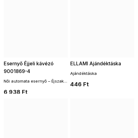
Esernyő Éjjeli kávézó
ELLAMI Ajándéktáska
9001869-4
Ajándéktáska
Női automata esernyő – Éjszakai
446 Ft
égbolt a város felett motívum
6 938 Ft