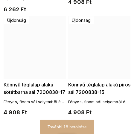
4 908 Ft
6 262 Ft
Újdonság
Újdonság
Könnyű téglalap alakú
Könnyű téglalap alakú piros
sötétbarna sál 7200838-17
sál 7200838-15
Fényes, finom sál selyemből és
Fényes, finom sál selyemből és
viszkózból
viszkózból
4 908 Ft
4 908 Ft
További 18 betöltése