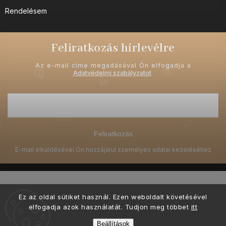
Rendelésem
Feliratkozás hírlevélre
Az e-mail címe megadásával Ön elfogadja a
Adatvédelmi szabályzatot
.
Feliratkozás
Ez az oldal sütiket használ. Ezen weboldalt követésével
elfogadja azok használatát. Tudjon meg többet
itt
Copyright 2026
Ellami.hu
. Minden jog fenntartva.
Beállítások