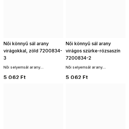
Női könnyű sál arany
Női könnyű sál arany
virágokkal, zöld 7200834-
virágos szürke-rózsaszín
3
7200834-2
Női selyemsál arany
Női selyemsál arany
virágmintával
virágmintával
5 062 Ft
5 062 Ft