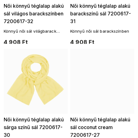
Női könnyű téglalap alakú
Női könnyű téglalap alakú
sál világos barackszínben
barackszínű sál 7200617-
7200617-32
31
Könnyű női sál világbarack
Könnyű női sál barackszínben
színben
4 908 Ft
4 908 Ft
Női könnyű téglalap alakú
Női könnyű téglalap alakú
sárga színű sál 7200617-
sál coconut cream
30
7200617-27