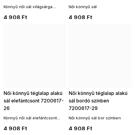
Könnyű női sál világsárga
Női könnyű sál
színben
4 908 Ft
4 908 Ft
Női könnyű téglalap alakú
Női könnyű téglalap alakú
sál elefántcsont 7200617-
sál bordó színben
26
7200617-29
Könnyű női sál elefántcsont
Női könnyű sál bor színben
színben
4 908 Ft
4 908 Ft