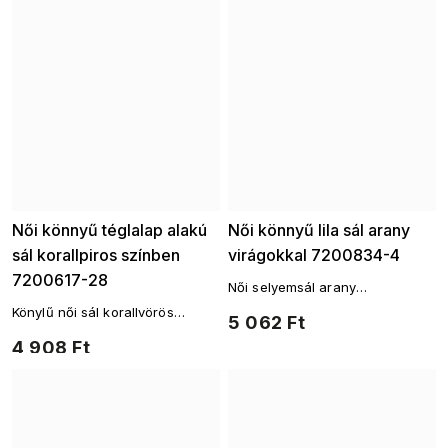
Női könnyű téglalap alakú
Női könnyű lila sál arany
sál korallpiros színben
virágokkal 7200834-4
7200617-28
Női selyemsál arany
virágmintával
Könylű női sál korallvörös
5 062 Ft
színben
4 908 Ft