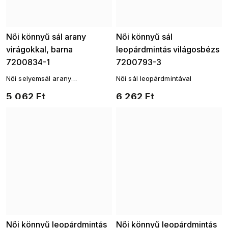
Női könnyű sál arany
Női könnyű sál
virágokkal, barna
leopárdmintás világosbézs
7200834-1
7200793-3
Női selyemsál arany
Női sál leopárdmintával
virágmintával
5 062 Ft
6 262 Ft
Női könnyű leopárdmintás
Női könnyű leopárdmintás