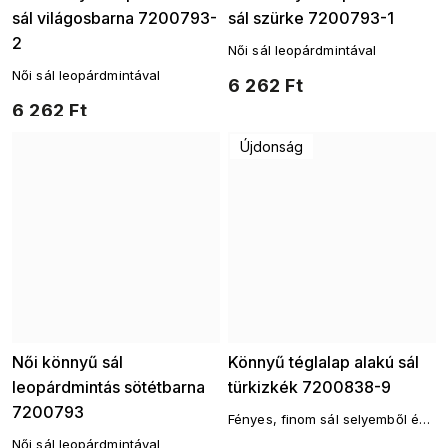
sál világosbarna 7200793-
sál szürke 7200793-1
2
Női sál leopárdmintával
Női sál leopárdmintával
6 262 Ft
6 262 Ft
Újdonság
Női könnyű sál
Könnyű téglalap alakú sál
leopárdmintás sötétbarna
türkizkék 7200838-9
7200793
Fényes, finom sál selyemből és
viszkózból
Női sál leopárdmintával