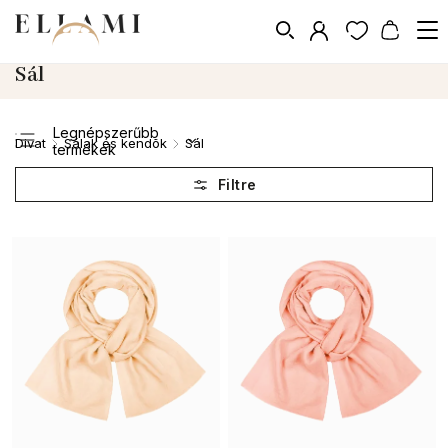
Sál
Legnépszerűbb
Divat
Sálak és kendõk
Sál
/
/
termékek
Legolcsóbb elöl
Legdrágább
ABC szerint