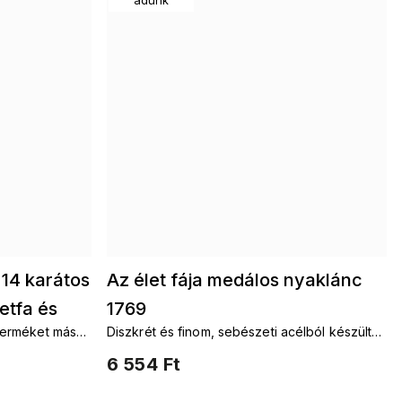
14 karátos
Az élet fája medálos nyaklánc
etfa és
1769
terméket más
Diszkrét és finom, sebészeti acélból készült
t fája. Láncok
nyaklánc medállal, életfa motívummal, fekete
6 554 Ft
k
körben.