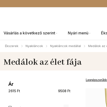
Vásárlás a következő szerint
Nyári menü
Ék
Ékszerek
Nyakláncok
Nyakláncok medállal
Medálok az é
/
/
/
Medálok az élet fája
Legnépszerűbb
Ár
2615
Ft
9508
Ft