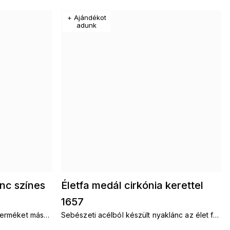
+ Ajándékot
adunk
nc színes
Életfa medál cirkónia kerettel
1657
terméket más
Sebészeti acélból készült nyaklánc az élet fáj
t fája. Láncok
medállal.