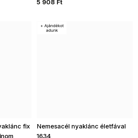
5 908 Ft
k
+ Ajándékot
adunk
aklánc fix
Nemesacél nyaklánc életfával
finom
1634