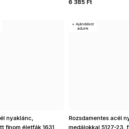
6 385 Ft
lók életfaKarkötők
életfaFülbevalók életfaKarkötő
ek életfa
életfaKészletek életfa
+ Ajándékot
adunk
l nyaklánc,
Rozsdamentes acél ny
t finom életfák 1631
medálokkal 5127-23, 