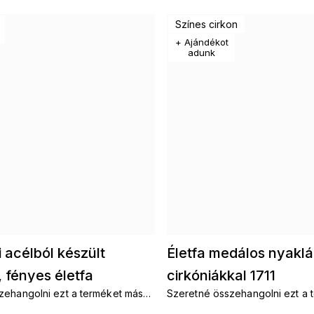
Színes cirkon
+ Ajándékot
adunk
 acélból készült
Életfa medálos nyaklá
 fényes életfa
cirkóniákkal 1711
zehangolni ezt a terméket más
Szeretné összehangolni ezt a 
el 3001725
l s motivem az élet fája. Láncok
kiegészítőkkel s motivem az éle