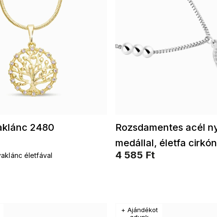
yaklánc 2480
Rozsdamentes acél n
medállal, életfa cirkó
4 585 Ft
aklánc életfával
kövekkel és gyöngyök
3001810
+ Ajándékot
adunk