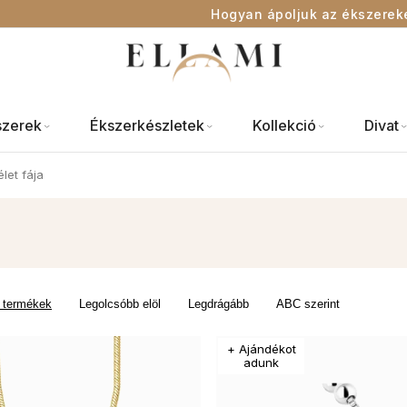
Hogyan ápoljuk az ékszerek
szerek
Ékszerkészletek
Kollekció
Divat
let fája
 termékek
Legolcsóbb elöl
Legdrágább
ABC szerint
+ Ajándékot
adunk