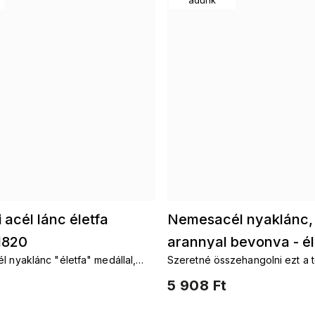
 acél lánc életfa
Nemesacél nyaklánc, 
1820
arannyal bevonva - él
l nyaklánc "életfa" medállal,
Szeretné összehangolni ezt a 
végtelen 3001700
íszítve.
kiegészítőkkel s motivem az éle
5 908 Ft
életfaFülbevalók életfaKarkötő
életfaKészletek életfa