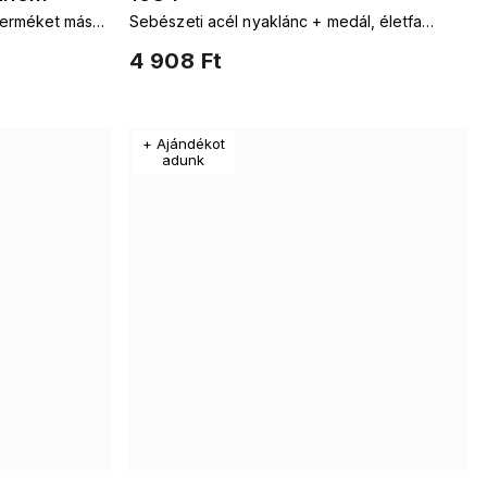
terméket más
Sebészeti acél nyaklánc + medál, életfa
t fája. Láncok
tájképpel minőségi anyagból készült
4 908 Ft
k
rozsdamentes acélból készült.
+ Ajándékot
adunk