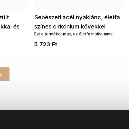
zült
Sebészeti acél nyaklánc, életfa
ákkal és
színes cirkónium kövekkel
Ezt a terméket más, az életfa motívummal
3001141
3001370
ellátott kiegészítőkkel szeretné
5 723 Ft
összepárosítani. Láncok életfaFülbevalók
életfaKarkötők életfaKészletek életfa
se