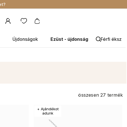
et?
Újdonságok
Ezüst - újdonság
Férfi éksze
összesen
27
termék
+ Ajándékot
adunk