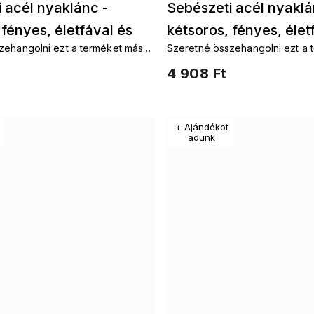
 acél nyaklánc -
Sebészeti acél nyaklá
 fényes, életfával és
kétsoros, fényes, élet
zehangolni ezt a terméket más
Szeretné összehangolni ezt a 
kkal 3001482
3001485
l s motivem az élet fája. Láncok
kiegészítőkkel s motivem az éle
4 908 Ft
ülbevalók életfaKarkötők
életfaFülbevalók életfaKarkötő
ek életfa
életfaKészletek életfa
+ Ajándékot
adunk