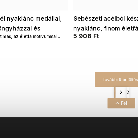
l nyaklánc medállal,
Sebészeti acélból kés
öngyházzal és
nyaklánc, finom életf
5 908 Ft
t más, az életfa motívummal
val 3001346
cirkóniákkal díszítve 
észítőkkel szeretné
ni. Láncok életfaFülbevalók
k életfaKészletek életfa
További 9 betölté
1
2
Fel