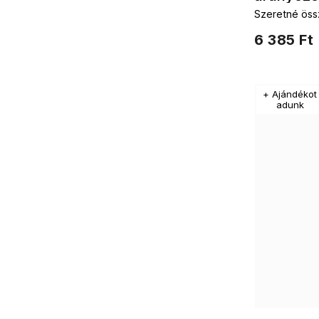
Szeretné öss
kiegészítőkke
6 385 Ft
életfaFülbeva
életfaKészlet
+ Ajándékot
adunk