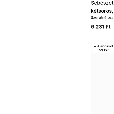
Sebészeti
kétsoros,
Szeretné öss
cirkóniá
kiegészítőkke
6 231 Ft
Az élet fájaF
életfaKészlet
+ Ajándékot
adunk