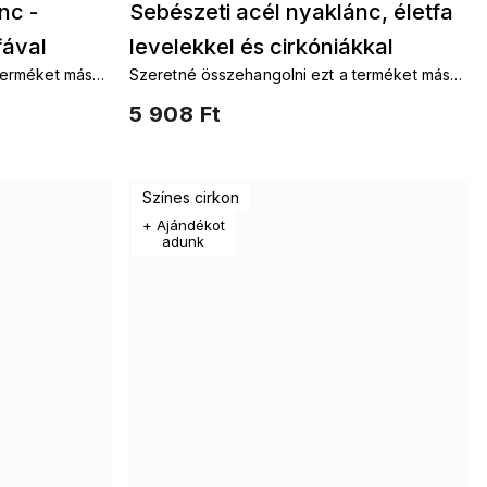
nc -
Sebészeti acél nyaklánc, életfa
fával
levelekkel és cirkóniákkal
terméket más
Szeretné összehangolni ezt a terméket más
3001445
t fája. Láncok
kiegészítőkkel s motivem az élet fája. Láncok
5 908 Ft
k
Az élet fájaFülbevalók életfaKarkötők
életfaKészletek életfa
Színes cirkon
+ Ajándékot
adunk