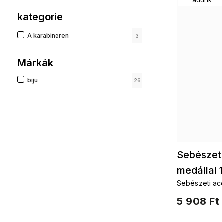
kategorie
A karabineren
3
Márkák
biju
26
Sebészeti
medállal 
Sebészeti acé
cirkóniákkal d
5 908 Ft