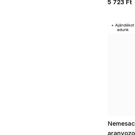
5 723 Ft
életfaFülbeva
életfaKészlet
+ Ajándékot
adunk
Nemesacé
aranyozot