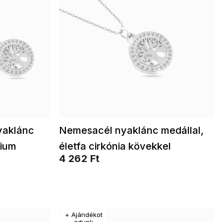
yaklánc
Nemesacél nyaklánc medállal,
nium
életfa cirkónia kövekkel
4 262 Ft
kel
3001806
+ Ajándékot
adunk