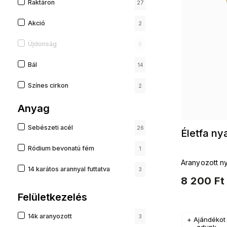
Raktáron
27
Akció
2
Újdonság
0
Bál
14
Színes cirkon
2
Anyag
Sebészeti acél
26
Életfa n
Ródium bevonatú fém
1
Aranyozott ny
14 karátos arannyal futtatva
3
8 200 Ft
Felületkezelés
14k aranyozott
3
+ Ajándékot
adunk