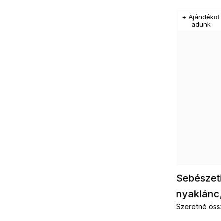
+ Ajándékot
adunk
Sebészeti
nyaklánc,
Szeretné öss
levelekk
kiegészítőkke