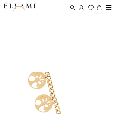
Ékszerek
Nyakláncok
/