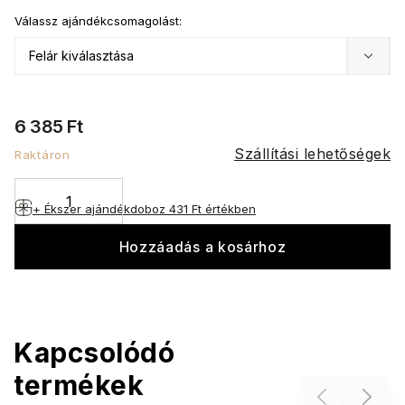
Válassz ajándékcsomagolást:
6 385 Ft
Szállítási lehetőségek
Raktáron
+ Ékszer ajándékdoboz
431 Ft értékben
Hozzáadás a kosárhoz
Kapcsolódó
termékek
Previous
Next