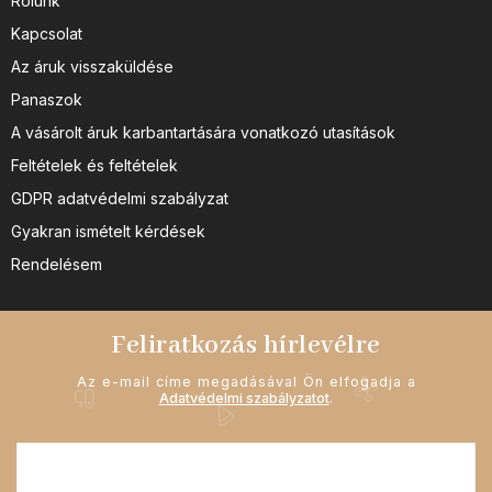
Rólunk
Kapcsolat
Az áruk visszaküldése
Panaszok
A vásárolt áruk karbantartására vonatkozó utasítások
Feltételek és feltételek
GDPR adatvédelmi szabályzat
Gyakran ismételt kérdések
Rendelésem
Feliratkozás hírlevélre
Az e-mail címe megadásával Ön elfogadja a
Adatvédelmi szabályzatot
.