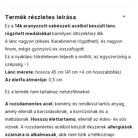
életfa
Termék részletes leírása
Ez a
14k aranyozott sebészeti acélból készült lánc
rögzített medálokkal
bármilyen öltözékhez illik.
A lánc nagyon ízléses. Karabinerrel rögzíthető, és nagyon
finom, mégis gyönyörű és visszafogott.
Ez a nyaklánc tökéletesen teljesíti a mottót, az egyszerűség a
szépség :-)
Lánc mérete:
hossza 45 cm (41 cm +4 cm hosszabbítás)
Az életfa átmérője:
0,5 cm
Ez a termék nem tartalmaz nehézfémeket.
A rozsdamentes acél
, kemény és rendkívül tartós anyag,
amely ellenáll a karcolásoknak, a korróziónak és a
mattulásnak.
Hosszú élettartamú
, ellenáll az édes- és sós
víznek. A rozsdamentes acélból készült ékszerek
allergiások
számára is alkalmasak
, akik nem tűrik a hétköznapi