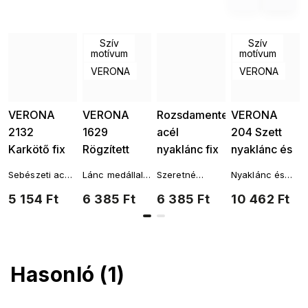
Szív
Szív
motívum
motívum
VERONA
VERONA
VERONA
VERONA
Rozsdamentes
VERONA
2132
1629
acél
204 Szett
Karkötő fix
Rögzített
nyaklánc fix
nyaklánc és
charmokkal,
medálos
medálokkal
karkötő, fix
Sebészeti acél
Lánc medállal,
Szeretné
Nyaklánc és
finom
nyaklánc
5127-23,
medálokkal,
karkötő
sebészeti
összehangolni
karkötő szett
5 154 Ft
6 385 Ft
6 385 Ft
10 462 Ft
szívekkel
5127-24,
finom életfák
finom
acélból
ezt a terméket
sebészeti
más
acélból
finom
3001630
szívekkel
kiegészítőkkel
szívecskék
s motivem az
élet fája.
Láncok
Hasonló (1)
életfaFülbevalók
életfaKarkötők
életfaKészletek