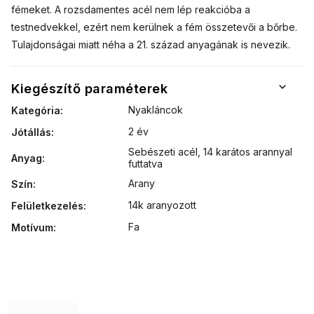
fémeket. A rozsdamentes acél nem lép reakcióba a
testnedvekkel, ezért nem kerülnek a fém összetevői a bőrbe.
Tulajdonságai miatt néha a 21. század anyagának is nevezik.
Kiegészítő paraméterek
Nyakláncok
Kategória
:
2 év
Jótállás
:
Sebészeti acél
,
14 karátos arannyal
Anyag
:
futtatva
Arany
Szín
:
14k aranyozott
Felületkezelés
:
Fa
Motívum
: