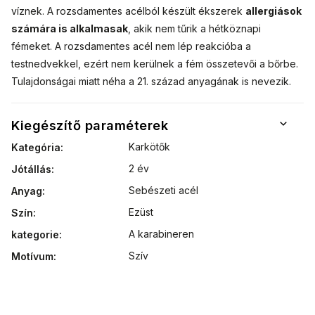
víznek. A rozsdamentes acélból készült ékszerek
allergiások
számára is alkalmasak
, akik nem tűrik a hétköznapi
fémeket. A rozsdamentes acél nem lép reakcióba a
testnedvekkel, ezért nem kerülnek a fém összetevői a bőrbe.
Tulajdonságai miatt néha a 21. század anyagának is nevezik.
Kiegészítő paraméterek
Karkötők
Kategória
:
2 év
Jótállás
:
Sebészeti acél
Anyag
:
Ezüst
Szín
:
A karabineren
kategorie
:
Szív
Motívum
: