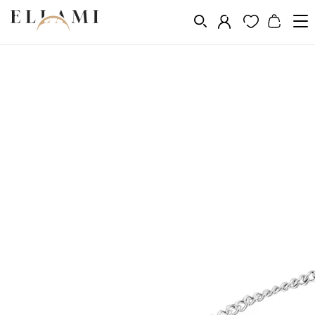
Kollekció
Kollekció VERONA
Karkötők
/
/