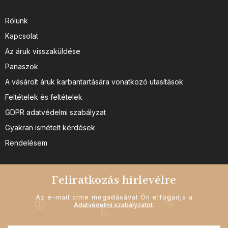
Rólunk
Kapcsolat
Az áruk visszaküldése
Panaszok
A vásárolt áruk karbantartására vonatkozó utasítások
Feltételek és feltételek
GDPR adatvédelmi szabályzat
Gyakran ismételt kérdések
Rendelésem
Feliratkozás hírlevélre
Az e-mail címe megadásával Ön elfogadja a
Adatvédelmi szabályzatot
.