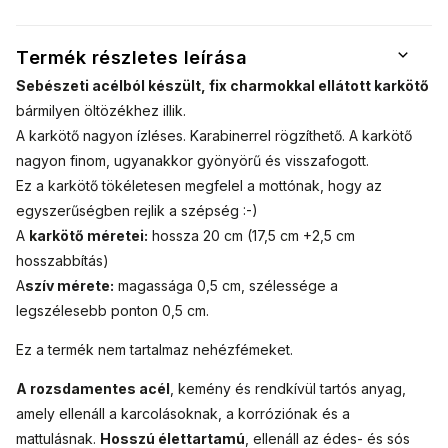
életfa
életfa
életfa
Termék részletes leírása
Sebészeti acélból készült, fix charmokkal ellátott karkötő
bármilyen öltözékhez
illik.
A karkötő nagyon ízléses. Karabinerrel rögzíthető. A karkötő
nagyon finom, ugyanakkor gyönyörű és visszafogott.
Ez a karkötő tökéletesen megfelel a mottónak, hogy az
egyszerűségben rejlik a szépség :-)
A
karkötő méretei:
hossza 20 cm (17,5 cm +2,5 cm
hosszabbítás)
A
szív mérete:
magassága 0,5 cm, szélessége a
legszélesebb ponton 0,5 cm.
Ez a termék nem tartalmaz nehézfémeket.
A rozsdamentes acél
, kemény és rendkívül tartós anyag,
amely ellenáll a karcolásoknak, a korróziónak és a
mattulásnak.
Hosszú élettartamú
, ellenáll az édes- és sós