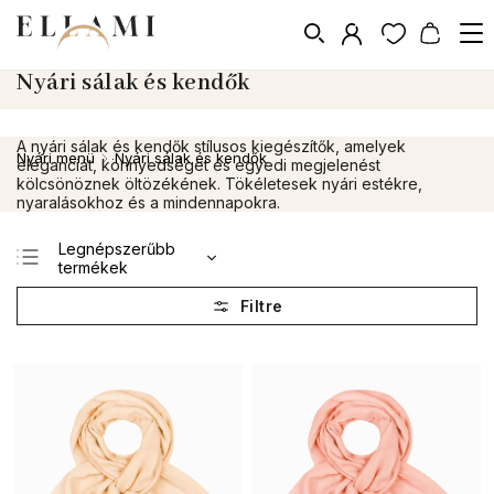
Nyári sálak és kendők
A nyári sálak és kendők stílusos kiegészítők, amelyek
Nyári menü
Nyári sálak és kendők
/
eleganciát, könnyedséget és egyedi megjelenést
kölcsönöznek öltözékének. Tökéletesek nyári estékre,
nyaralásokhoz és a mindennapokra.
Legnépszerűbb
termékek
Legolcsóbb elöl
Legdrágább
ABC szerint