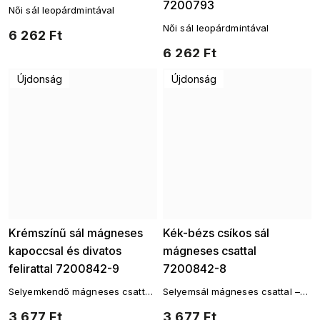
7200793
Női sál leopárdmintával
Női sál leopárdmintával
6 262 Ft
6 262 Ft
Újdonság
Újdonság
Krémszínű sál mágneses
Kék-bézs csíkos sál
kapoccsal és divatos
mágneses csattal
felirattal 7200842-9
7200842-8
Selyemkendő mágneses csattal
Selyemsál mágneses csattal –
– stílusos aláírás
időtlen geometria lágy
3 677 Ft
3 677 Ft
árnyalatokban