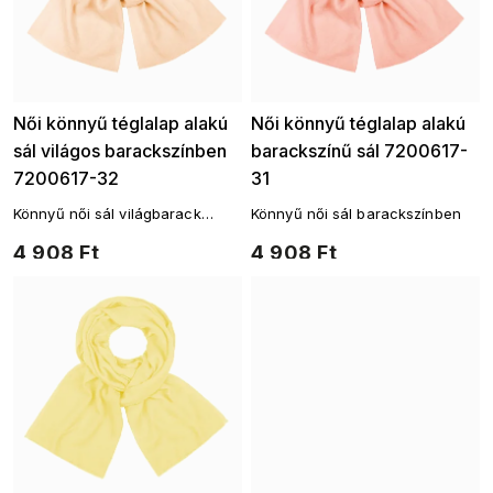
Női könnyű téglalap alakú
Női könnyű téglalap alakú
sál világos barackszínben
barackszínű sál 7200617-
7200617-32
31
Könnyű női sál világbarack
Könnyű női sál barackszínben
színben
4 908 Ft
4 908 Ft