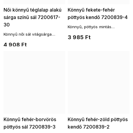
Női könnyű téglalap alakú
Könnyű fekete-fehér
sárga színű sál 7200617-
pöttyös kendő 7200839-4
30
Könnyű, pöttyös mintás
háromszögletű kendő
Könnyű női sál világsárga
3 985 Ft
színben
4 908 Ft
Könnyű fehér-borvörös
Könnyű fehér-zöld pöttyös
pöttyös sál 7200839-3
kendő 7200839-2