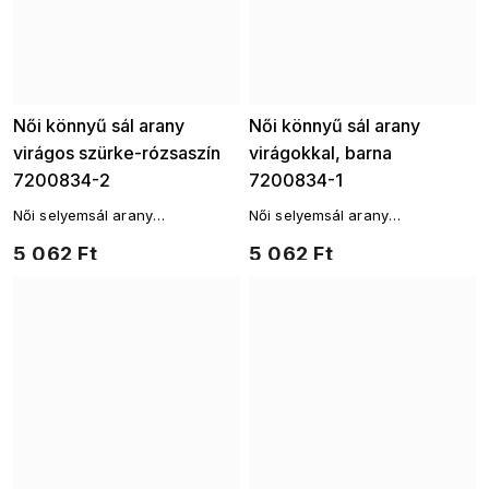
Női könnyű sál arany
Női könnyű sál arany
virágos szürke-rózsaszín
virágokkal, barna
7200834-2
7200834-1
Női selyemsál arany
Női selyemsál arany
virágmintával
virágmintával
5 062 Ft
5 062 Ft