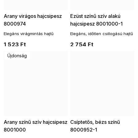
Arany virágos hajcsipesz
Ezüst színű szív alakú
8000974
hajcsipesz 8001000-1
Elegáns virágmintás hajtű
Elegáns, időtlen csillogású hajtű
1 523 Ft
2 754 Ft
Újdonság
Arany színű szív hajcsipesz
Csíptetős, bézs színű
8001000
8000952-1