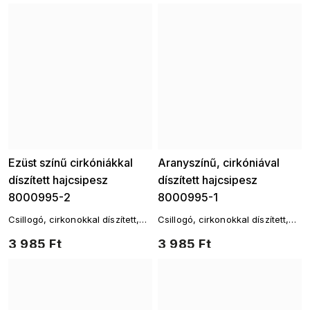
Ezüst színű cirkóniákkal
Aranyszínű, cirkóniával
díszített hajcsipesz
díszített hajcsipesz
8000995-2
8000995-1
Csillogó, cirkonokkal díszített,
Csillogó, cirkonokkal díszített,
időtlen dizájnú hajtű
időtlen dizájnú hajtű
3 985 Ft
3 985 Ft