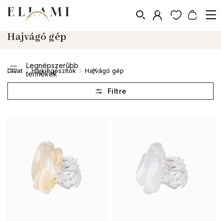
Hajvágó gép
Legnépszerűbb
Divat
Hajkiegészítõk
Hajvágó gép
/
/
termékek
Legolcsóbb elöl
Legdrágább
ABC szerint