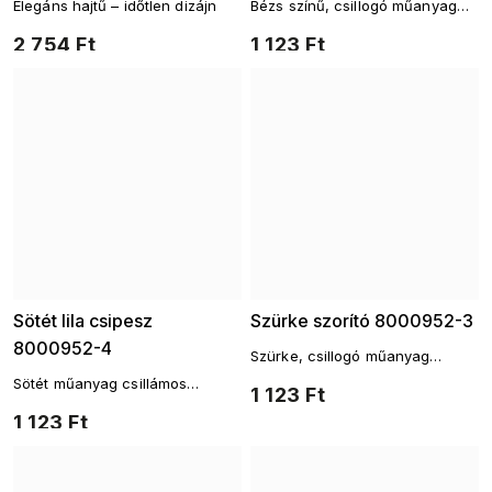
Elegáns hajtű – időtlen dizájn
Bézs színű, csillogó műanyag
hajcsat
2 754 Ft
1 123 Ft
Sötét lila csipesz
Szürke szorító 8000952-3
8000952-4
Szürke, csillogó műanyag
hajcsat
Sötét műanyag csillámos
1 123 Ft
hajcsat
1 123 Ft