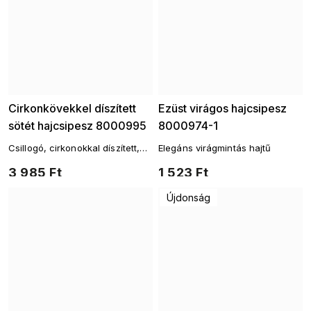
Cirkonkövekkel díszített
Ezüst virágos hajcsipesz
sötét hajcsipesz 8000995
8000974-1
Csillogó, cirkonokkal díszített,
Elegáns virágmintás hajtű
időtlen dizájnú hajtű
3 985 Ft
1 523 Ft
Újdonság