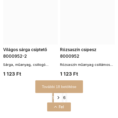
Világos sárga csíptető
Rózsaszín csipesz
8000952-2
8000952
Sárga, műanyag, csillogó
Rózsaszín műanyag csillámos
hajcsat
hajcsat
1 123 Ft
1 123 Ft
További 18 betöltése
1
6
Fel