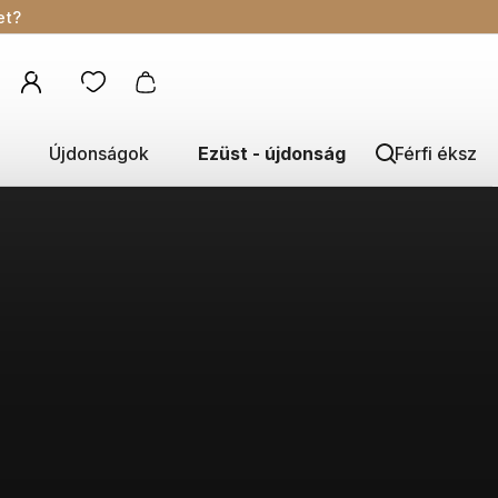
et?
Újdonságok
Ezüst - újdonság
Férfi éksze