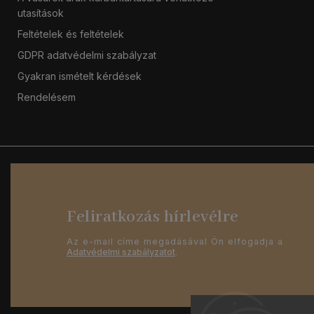
utasítások
Feltételek és feltételek
GDPR adatvédelmi szabályzat
Gyakran ismételt kérdések
Rendelésem
Feliratkozás hírlevélre
Az e-mail címe megadásával Ön elfogadja a
Adatvédelmi szabályzatot
.