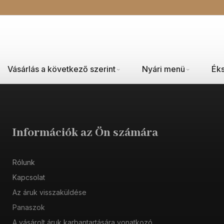
Vásárlás a következő szerint
Nyári menü
Ék
Információk az Ön számára
Rólunk
Kapcsolat
Az áruk visszaküldése
Panaszok
A vásárolt áruk karbantartására vonatkozó