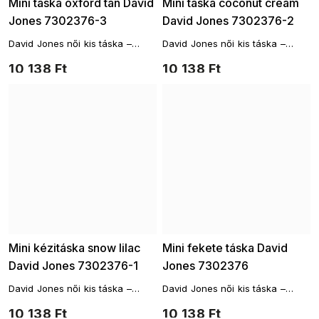
Mini táska oxford tan David
Mini táska coconut cream
Jones 7302376-3
David Jones 7302376-2
David Jones női kis táska –
David Jones női kis táska –
elegáns crossbody cserélhető
elegáns crossbody cserélhető
10 138 Ft
10 138 Ft
pántokkal
pántokkal
Mini kézitáska snow lilac
Mini fekete táska David
David Jones 7302376-1
Jones 7302376
David Jones női kis táska –
David Jones női kis táska –
elegáns crossbody cserélhető
elegáns crossbody cserélhető
10 138 Ft
10 138 Ft
pántokkal
pántokkal