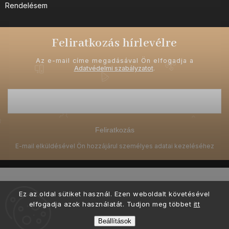
Rendelésem
Feliratkozás hírlevélre
Az e-mail címe megadásával Ön elfogadja a
Adatvédelmi szabályzatot
.
Feliratkozás
Ez az oldal sütiket használ. Ezen weboldalt követésével
elfogadja azok használatát. Tudjon meg többet
itt
Copyright 2026
Ellami.hu
. Minden jog fenntartva.
Beállítások
Grafický návrh vytvořil a nakódoval
Shoptak.cz