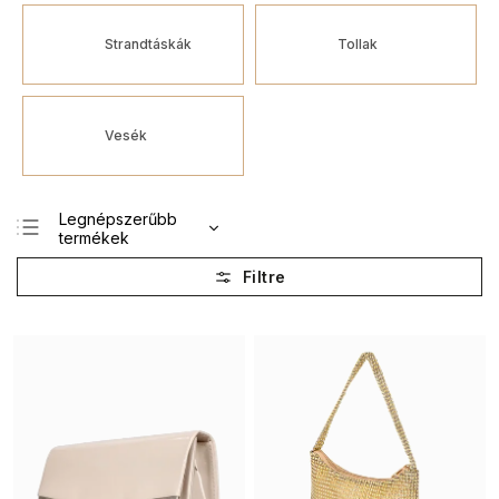
Strandtáskák
Tollak
Vesék
Legnépszerűbb
termékek
Legolcsóbb elöl
Legdrágább
ABC szerint