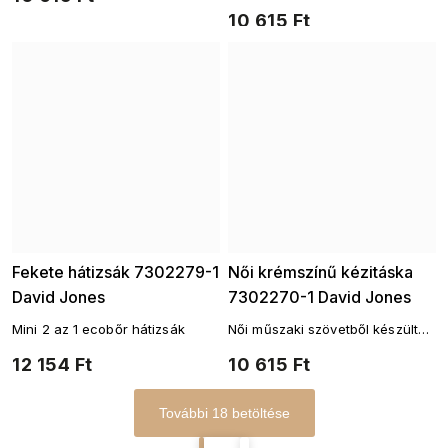
vállpánttal
10 615 Ft
Fekete hátizsák 7302279-1
Női krémszínű kézitáska
David Jones
7302270-1 David Jones
Mini 2 az 1 ecobőr hátizsák
Női műszaki szövetből készült
válltáska
12 154 Ft
10 615 Ft
További 18 betöltése