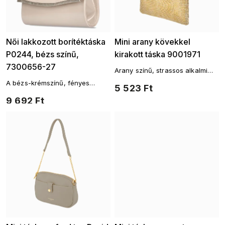
Női lakkozott borítéktáska
Mini arany kövekkel
P0244, bézs színű,
kirakott táska 9001971
7300656-27
Arany színű, strassos alkalmi
kézitáska
A bézs-krémszínű, fényes
5 523 Ft
felületű és elegáns szegélyű
9 692 Ft
ARWENA borítéktáska ideális
kiegészítője az esti
eseményeknek.