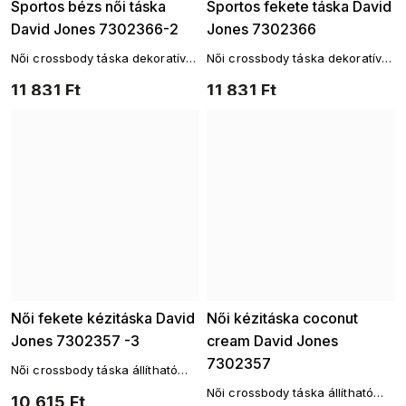
Sportos bézs női táska
Sportos fekete táska David
David Jones 7302366-2
Jones 7302366
Női crossbody táska dekoratív
Női crossbody táska dekoratív
kulcslánccal és állítható
kulcslánccal és állítható
11 831 Ft
11 831 Ft
vállpánttal
vállpánttal
Női fekete kézitáska David
Női kézitáska coconut
Jones 7302357 -3
cream David Jones
7302357
Női crossbody táska állítható
vállpánttal
Női crossbody táska állítható
10 615 Ft