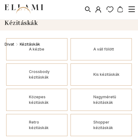
Kézitáskák
Divat
Kézitáskák
/
A kézbe
A váll fölött
Crossbody
Kis kézitáskák
kézitáskák
Közepes
Nagyméretû
kézitáskák
kézitáskák
Retro
Shopper
kézitáskák
kézitáskák