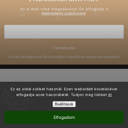
Az e-mail címe megadásával Ön elfogadja a
Adatvédelmi szabályzatot
.
Feliratkozás
Ez az oldal sütiket használ. Ezen weboldalt követésével
Copyright 2026
Ellami.hu
. Minden jog fenntartva.
elfogadja azok használatát. Tudjon meg többet
itt
Grafický návrh vytvořil a nakódoval
Shoptak.cz
Beállítások
Shoptet készítette
Elfogadom