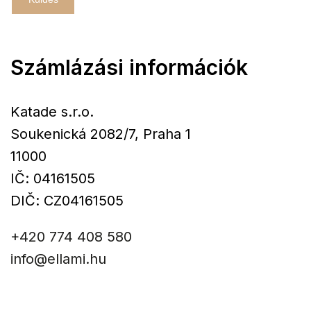
Számlázási információk
Katade s.r.o.
Soukenická 2082/7, Praha 1
11000
IČ: 04161505
DIČ: CZ04161505
+420 774 408 580
info@ellami.hu