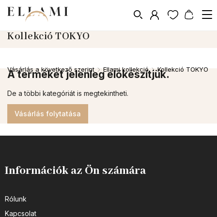
Kollekció TOKYO
Vásárlás a következő szerint
Ellami kollekció
Kollekció TOKYO
/
/
A terméket jelenleg előkészítjük.
De a többi kategóriát is megtekintheti.
Vásárlás folytatása
Információk az Ön számára
Rólunk
Kapcsolat