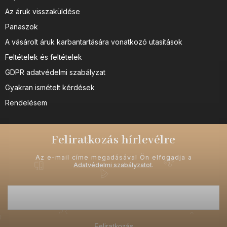
Az áruk visszaküldése
Panaszok
A vásárolt áruk karbantartására vonatkozó utasítások
Feltételek és feltételek
GDPR adatvédelmi szabályzat
Gyakran ismételt kérdések
Rendelésem
Feliratkozás hírlevélre
Az e-mail címe megadásával Ön elfogadja a
Adatvédelmi szabályzatot
.
Feliratkozás