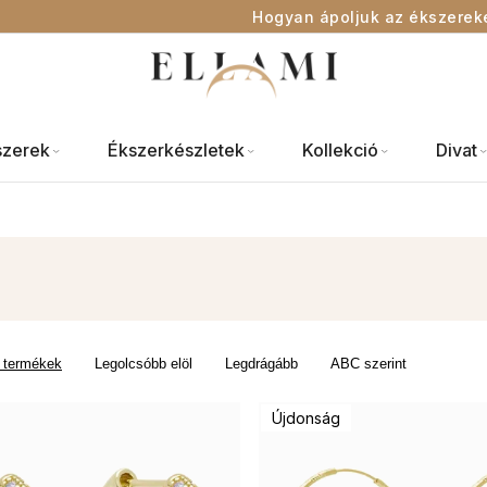
Hogyan ápoljuk az ékszerek
szerek
Ékszerkészletek
Kollekció
Divat
 termékek
Legolcsóbb elöl
Legdrágább
ABC szerint
Újdonság