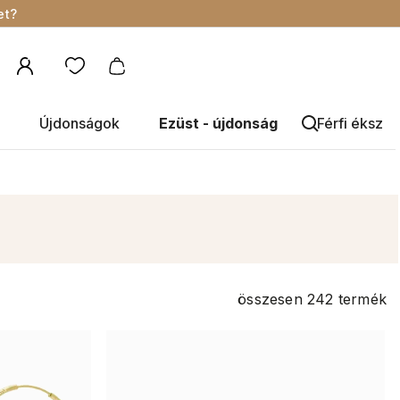
et?
Újdonságok
Ezüst - újdonság
Férfi éksze
összesen
242
termék