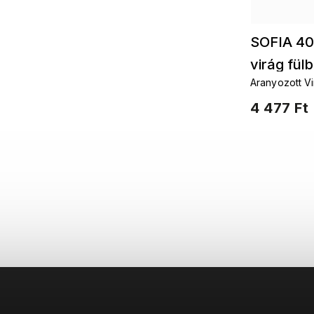
SOFIA 40
virág fül
Aranyozott Vi
zirkonokkal
4 477 Ft