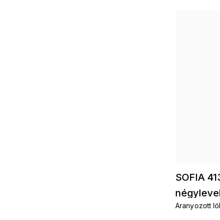
SOFIA 41
négylevel
Aranyozott ló
fülbevaló
fülbevalók