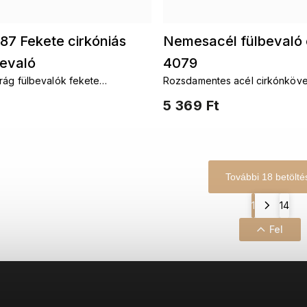
87 Fekete cirkóniás
Nemesacél fülbevaló 
bevaló
4079
rág fülbevalók fekete
Rozsdamentes acél cirkónköve
fülbevaló
5 369 Ft
További 18 betölté
1
14
Fel