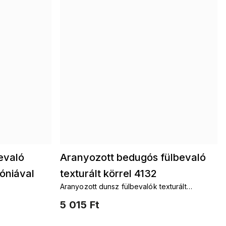
evaló
Aranyozott bedugós fülbevaló
óniával
texturált körrel 4132
Aranyozott dunsz fülbevalók texturált
gyűrűvel
5 015 Ft