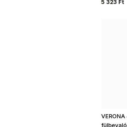
5 323 Ft
VERONA 4
fülbevaló