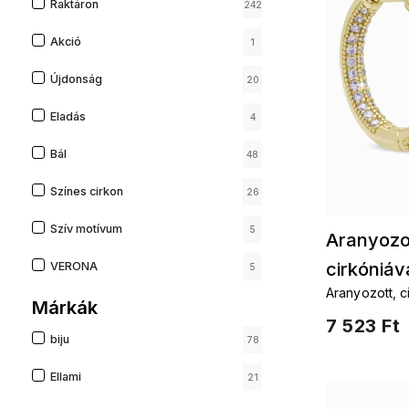
Raktáron
242
Akció
1
Újdonság
20
Eladás
4
Bál
48
Színes cirkon
26
Szív motívum
5
Aranyozot
cirkóniáv
VERONA
5
Aranyozott, c
Márkák
7 523 Ft
biju
78
Ellami
21