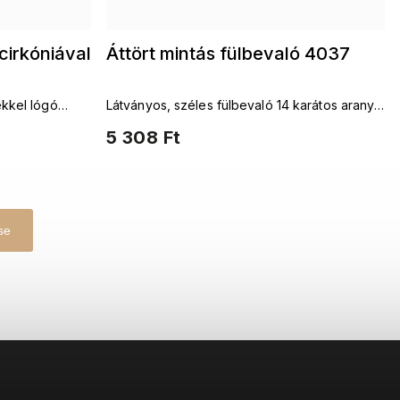
cirkóniával
Áttört mintás fülbevaló 4037
kkel lógó
Látványos, széles fülbevaló 14 karátos arany
bevonattal
5 308 Ft
se