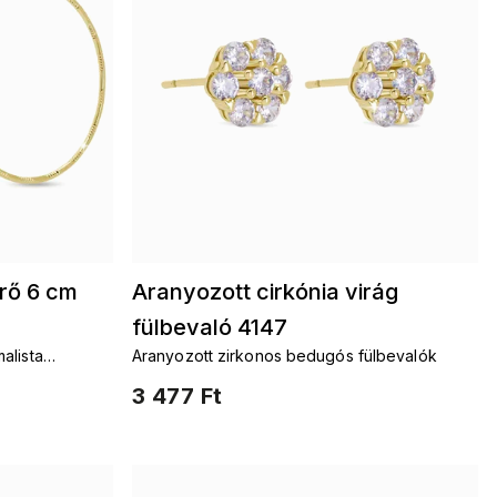
rő 6 cm
Aranyozott cirkónia virág
fülbevaló 4147
alista
Aranyozott zirkonos bedugós fülbevalók
3 477 Ft