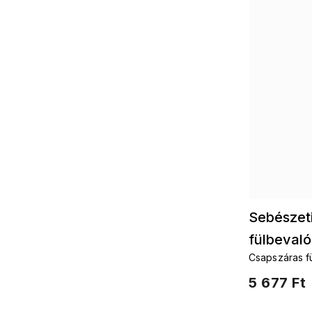
Sebészet
fülbevaló
Csapszáras f
– szívek, gy
5 677 Ft