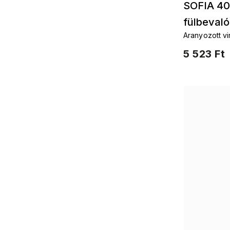
SOFIA 40
fülbevaló
Aranyozott vi
acélból
5 523 Ft