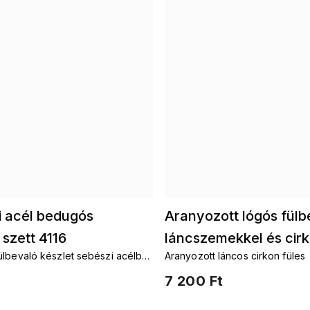
i acél bedugós
Aranyozott lógós fülb
 szett 4116
láncszemekkel és cirk
ülbevaló készlet sebészi acélból
Aranyozott láncos cirkon füles
4135
öngyök és zirkónok
7 200 Ft