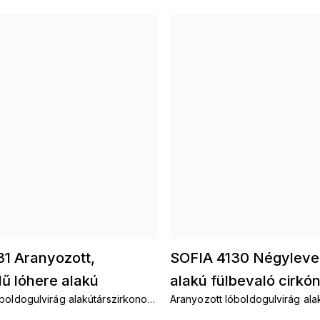
31 Aranyozott,
SOFIA 4130 Négylevel
ű lóhere alakú
alakú fülbevaló cirkón
boldogulvirág alakútárszirkonos
Aranyozott lóboldogulvirág ala
 cirkóniával
fülbevalók