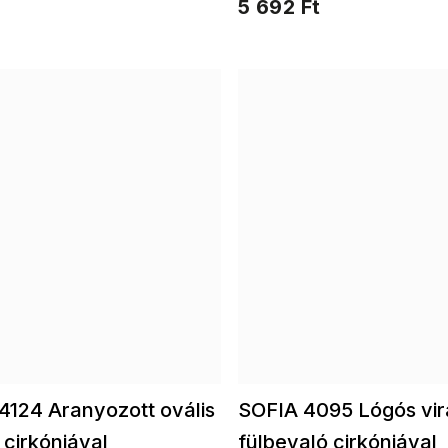
5 692 Ft
124 Aranyozott ovális
SOFIA 4095 Lógós vir
 cirkóniával
fülbevaló cirkóniával