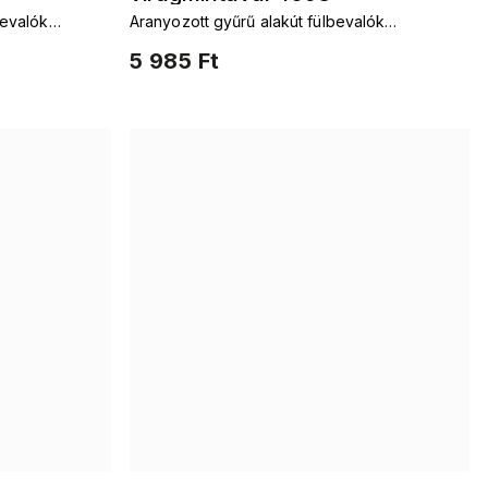
bevalók
Aranyozott gyűrű alakút fülbevalók
zirkonokkal és virágmintával
5 985 Ft