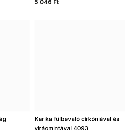
5 046 Ft
ág
Karika fülbevaló cirkóniával és
virágmintával 4093