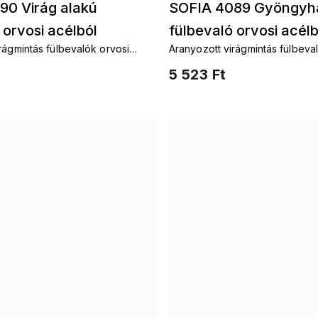
90 Virág alakú
SOFIA 4089 Gyöngyhá
 orvosi acélból
fülbevaló orvosi acélb
rágmintás fülbevalók orvosi
Aranyozott virágmintás fülbeva
acélból
5 523 Ft