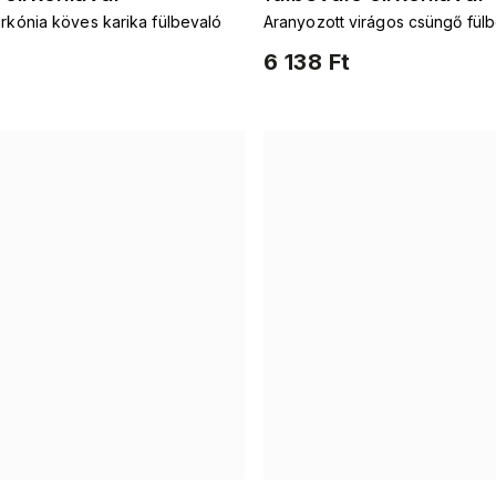
irkónia köves karika fülbevaló
Aranyozott virágos csüngő fül
cirkonnal
6 138 Ft