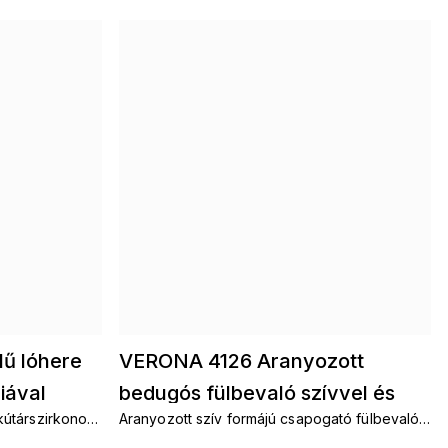
ű lóhere
VERONA 4126 Aranyozott
iával
bedugós fülbevaló szívvel és
kútárszirkonos
Aranyozott szív formájú csapogató fülbevalók
cirkóniával
zirkonokkal