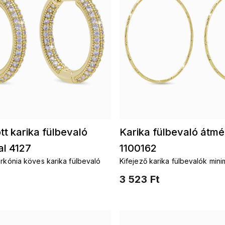
t karika fülbevaló
Karika fülbevaló átmé
al 4127
1100162
irkónia köves karika fülbevaló
Kifejező karika fülbevalók minim
kivitelben
3 523 Ft