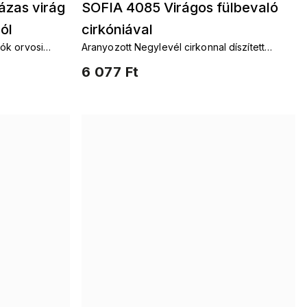
zas virág
SOFIA 4085 Virágos fülbevaló
ól
cirkóniával
lók orvosi
Aranyozott Negylevél cirkonnal díszített
fülbevalók
6 077 Ft