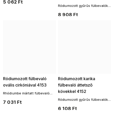
5 062 Ft
Ródiumozott gyűrűs fülbevalók
csillogó kövekkel
8 908 Ft
Ródiumozott fülbevaló
Ródiumozott karika
ovális cirkóniával 4153
fülbevaló áttetsző
kövekkel 4152
Rhódiumbe mártatt fülbevaló
ovális zirkonnal
Ródiumozott gyűrűs fülbevalók
7 031 Ft
csillogó kövekkel
6 108 Ft