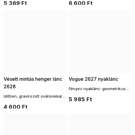
5 369 Ft
6 600 Ft
Vésett mintás henger lánc
Vogue 2627 nyaklánc
2628
Fényes nyaklánc geometrikus
elemekkel
Időtlen, gravírozott oválisokkal
5 985 Ft
díszített lánc
4 600 Ft