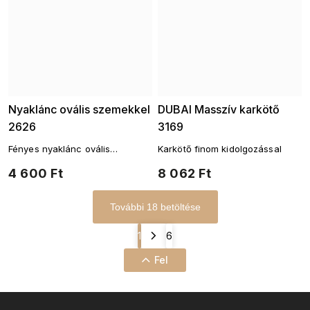
Nyaklánc ovális szemekkel
DUBAI Masszív karkötő
2626
3169
Fényes nyaklánc ovális
Karkötő finom kidolgozással
részletekkel
4 600 Ft
8 062 Ft
További 18 betöltése
1
6
Fel