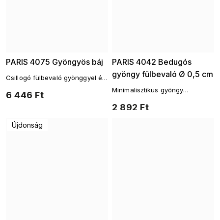
PARIS 4075 Gyöngyös báj
PARIS 4042 Bedugós
gyöngy fülbevaló Ø 0,5 cm
Csillogó fülbevaló gyönggyel és
cirkóniákkal, elegáns
Minimalisztikus gyöngy
6 446 Ft
hullámvonalú dizájnban
fülbevaló – finom részlet
2 892 Ft
Újdonság