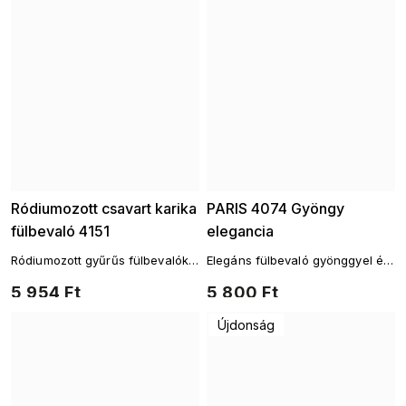
Ródiumozott csavart karika
PARIS 4074 Gyöngy
fülbevaló 4151
elegancia
Ródiumozott gyűrűs fülbevalók
Elegáns fülbevaló gyönggyel és
csillogó kövekkel
csillogó cirkóniákkal
5 954 Ft
5 800 Ft
Újdonság