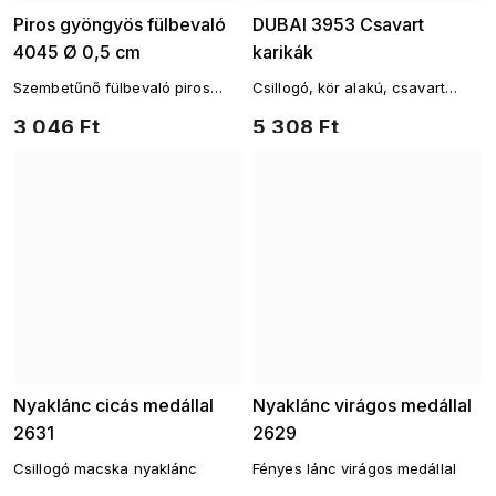
Piros gyöngyös fülbevaló
DUBAI 3953 Csavart
4045 Ø 0,5 cm
karikák
Szembetűnő fülbevaló piros
Csillogó, kör alakú, csavart
gyönggyel – ragyogó akcentus
fülbevalók
3 046 Ft
5 308 Ft
Nyaklánc cicás medállal
Nyaklánc virágos medállal
2631
2629
Csillogó macska nyaklánc
Fényes lánc virágos medállal