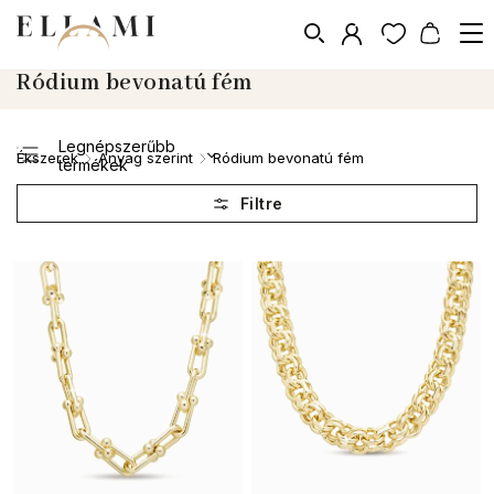
Ródium bevonatú fém
Legnépszerűbb
Ékszerek
Anyag szerint
Ródium bevonatú fém
/
/
termékek
Legolcsóbb elöl
Legdrágább
ABC szerint