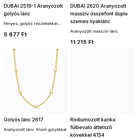
DUBAI 2519-1 Aranyozott
DUBAI 2620 Aranyozott
golyós lánc
masszív összefont dupla
szemes nyaklánc
Fényes, golyós részletekkel
díszített lánc
Aranyozott masszív lánc
5 677 Ft
11 215 Ft
Golyós lánc 2617
Ródiumozott karika
fülbevaló áttetsző
Aranyozott lánc finom golyókkal
kövekkel 4154