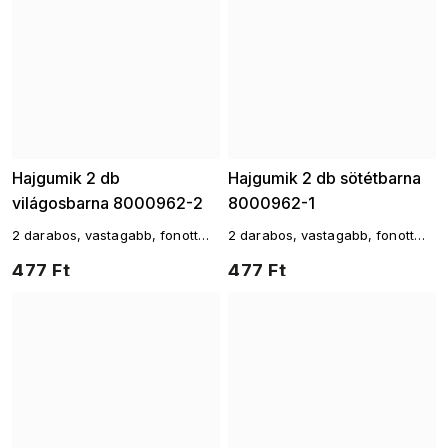
Hajgumik 2 db
Hajgumik 2 db sötétbarna
világosbarna 8000962-2
8000962-1
2 darabos, vastagabb, fonott
2 darabos, vastagabb, fonott
hajgumi szett
hajgumi szett
477 Ft
477 Ft