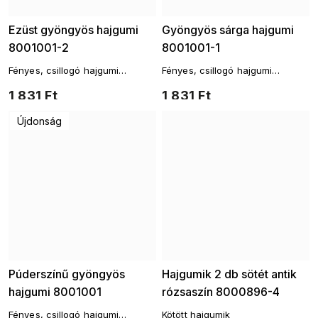
Ezüst gyöngyös hajgumi
Gyöngyös sárga hajgumi
8001001-2
8001001-1
Fényes, csillogó hajgumi
Fényes, csillogó hajgumi
gyöngyökkel, játékos dizájnnal
gyöngyökkel, játékos dizájnnal
1 831 Ft
1 831 Ft
Újdonság
Púderszínű gyöngyös
Hajgumik 2 db sötét antik
hajgumi 8001001
rózsaszín 8000896-4
Fényes, csillogó hajgumi
Kötött hajgumik