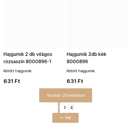
Hajgumik 2 db világos
Hajgumik 2db kék
rózsaszín 8000896-1
8000896
Kötött hajgumik
Kötött hajgumik
631 Ft
631 Ft
További 18 betöltése
1
4
Fel