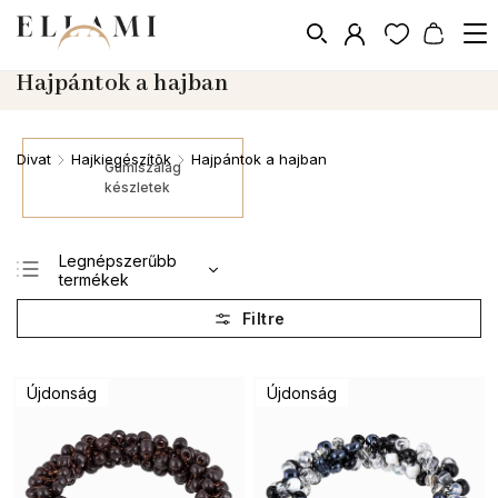
Hajpántok a hajban
Divat
Hajkiegészítõk
Hajpántok a hajban
/
/
Gumiszalag
készletek
Legnépszerűbb
termékek
Legolcsóbb elöl
Legdrágább
ABC szerint
Újdonság
Újdonság