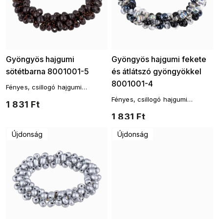
Gyöngyös hajgumi
Gyöngyös hajgumi fekete
sötétbarna 8001001-5
és átlátszó gyöngyökkel
8001001-4
Fényes, csillogó hajgumi
gyöngyökkel, játékos dizájnnal
Fényes, csillogó hajgumi
1 831 Ft
gyöngyökkel, játékos dizájnnal
1 831 Ft
Újdonság
Újdonság