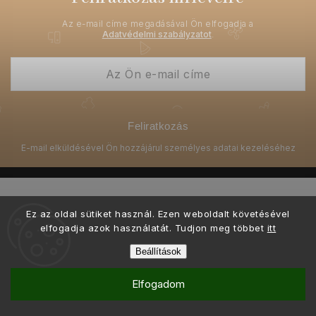
Az e-mail címe megadásával Ön elfogadja a
Adatvédelmi szabályzatot
.
Feliratkozás
Ez az oldal sütiket használ. Ezen weboldalt követésével
elfogadja azok használatát. Tudjon meg többet
itt
Copyright 2026
Ellami.hu
. Minden jog fenntartva.
Beállítások
Grafický návrh vytvořil a nakódoval
Shoptak.cz
Elfogadom
Shoptet készítette