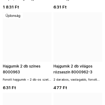
gyöngyökkel, játékos dizájnnal
1 831 Ft
631 Ft
Újdonság
Hajgumik 2 db színes
Hajgumik 2 db világos
8000963
rózsaszín 8000962-3
Fonott hajgumik – 2 db-os szett,
2 darabos, vastagabb, fonott
pasztell színek keveréke
hajgumi szett
631 Ft
477 Ft