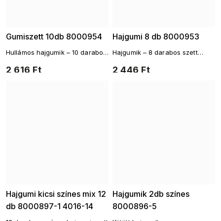
Gumiszett 10db 8000954
Hajgumi 8 db 8000953
Hullámos hajgumik – 10 darabos
Hajgumik – 8 darabos szett
szett természetes színekben
földszínekben
2 616 Ft
2 446 Ft
Hajgumi kicsi színes mix 12
Hajgumik 2db színes
db 8000897-1 4016-14
8000896-5