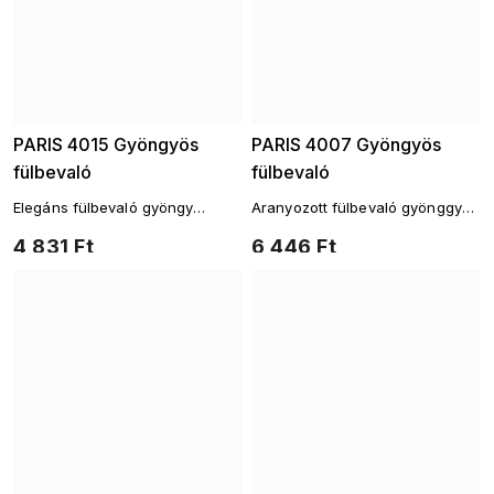
PARIS 4015 Gyöngyös
PARIS 4007 Gyöngyös
fülbevaló
fülbevaló
Elegáns fülbevaló gyöngy
Aranyozott fülbevaló gyönggyel
akcentussal és cirkóniákkal
és cirkónia karikával
4 831 Ft
6 446 Ft