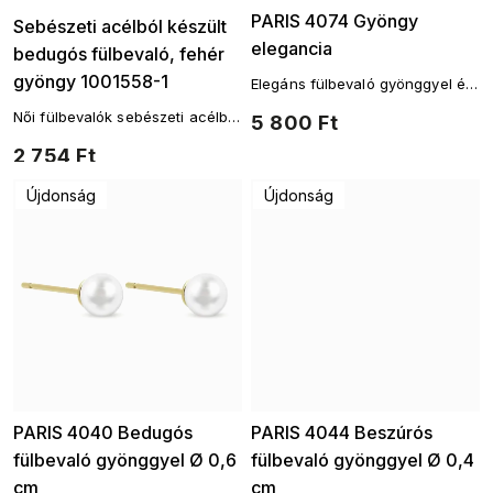
Ellami
PARIS 4074 Gyöngy
Sebészeti acélból készült
elegancia
bedugós fülbevaló, fehér
gyöngy 1001558-1
Elegáns fülbevaló gyönggyel és
csillogó cirkóniákkal
Női fülbevalók sebészeti acélból
5 800 Ft
készültek
2 754 Ft
Újdonság
Újdonság
PARIS 4040 Bedugós
PARIS 4044 Beszúrós
fülbevaló gyönggyel Ø 0,6
fülbevaló gyönggyel Ø 0,4
cm
cm