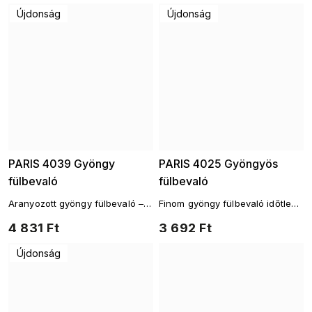
Újdonság
Újdonság
PARIS 4039 Gyöngy
PARIS 4025 Gyöngyös
fülbevaló
fülbevaló
Aranyozott gyöngy fülbevaló –
Finom gyöngy fülbevaló időtlen
időtlen elegancia
kivitelben
4 831 Ft
3 692 Ft
Újdonság