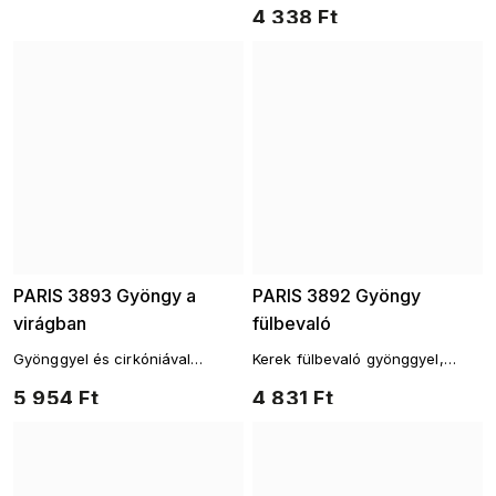
4 338 Ft
PARIS 3893 Gyöngy a
PARIS 3892 Gyöngy
virágban
fülbevaló
Gyönggyel és cirkóniával
Kerek fülbevaló gyönggyel,
díszített fülbevaló, vintage
fényes foglalatban
5 954 Ft
4 831 Ft
stílusban