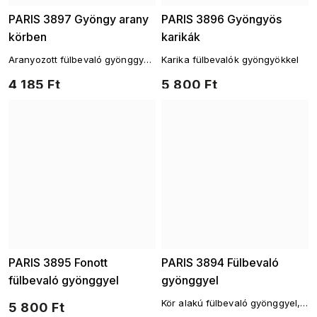
PARIS 3897 Gyöngy arany
PARIS 3896 Gyöngyös
körben
karikák
Aranyozott fülbevaló gyönggyel
Karika fülbevalók gyöngyökkel
és cirkóniákkal
4 185 Ft
5 800 Ft
PARIS 3895 Fonott
PARIS 3894 Fülbevaló
fülbevaló gyönggyel
gyönggyel
Kör alakú fülbevaló gyönggyel,
5 800 Ft
díszes foglalatban