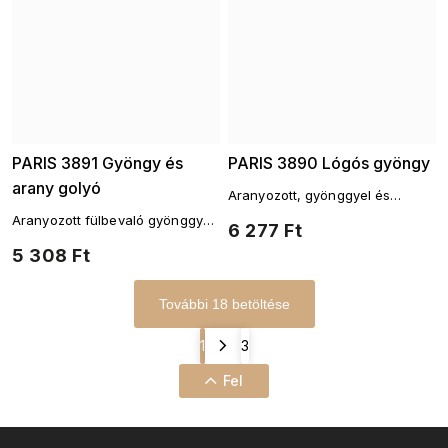
PARIS 3891 Gyöngy és
PARIS 3890 Lógós gyöngy
arany golyó
Aranyozott, gyönggyel és
cirkóniával díszített, lógó
Aranyozott fülbevaló gyönggyel,
6 277 Ft
fülbevaló
aszimmetrikus foglalatban
5 308 Ft
További 18 betöltése
1
3
Fel