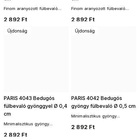
Finom aranyozott fülbevaló
Finom aranyozott fülbevaló
gyönggyel – tiszta elegancia
gyönggyel – tiszta elegancia
2 892 Ft
2 892 Ft
Újdonság
Újdonság
PARIS 4043 Bedugós
PARIS 4042 Bedugós
fülbevaló gyönggyel Ø 0,4
gyöngy fülbevaló Ø 0,5 cm
cm
Minimalisztikus gyöngy
fülbevaló – finom részlet
Minimalisztikus gyöngy
2 892 Ft
fülbevaló – finom részlet
2 892 Ft