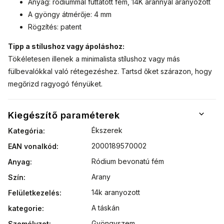
Anyag: ródiummal futtatott fém, 14K arannyal aranyozott
A gyöngy átmérője: 4 mm
Rögzítés: patent
Tipp a stílushoz vagy ápoláshoz:
Tökéletesen illenek a minimalista stílushoz vagy más
fülbevalókkal való rétegezéshez. Tartsd őket szárazon, hogy
megőrizd ragyogó fényüket.
Kiegészítő paraméterek
Ékszerek
Kategória
:
2000189570002
EAN vonalkód
:
Ródium bevonatú fém
Anyag
:
Arany
Szín
:
14k aranyozott
Felületkezelés
:
A táskán
kategorie
:
Gyöngyszem
Személyzet
: