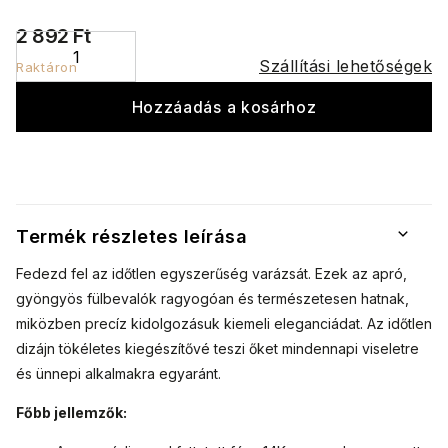
2 892 Ft
Szállítási lehetőségek
Raktáron
Hozzáadás a kosárhoz
Termék részletes leírása
Fedezd fel az időtlen egyszerűség varázsát. Ezek az apró,
gyöngyös fülbevalók ragyogóan és természetesen hatnak,
miközben precíz kidolgozásuk kiemeli eleganciádat. Az időtlen
dizájn tökéletes kiegészítővé teszi őket mindennapi viseletre
és ünnepi alkalmakra egyaránt.
Főbb jellemzők: