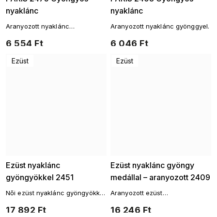
nyaklánc
nyaklánc
Aranyozott nyaklánc
Aranyozott nyaklánc gyönggyel.
gyöngyökkel és medállal
6 554 Ft
6 046 Ft
Ezüst
Ezüst
Ezüst nyaklánc
Ezüst nyaklánc gyöngy
gyöngyökkel 2451
medállal – aranyozott 2409
Női ezüst nyaklánc gyöngyökkel
Aranyozott ezüst
és cirkóniummal - Ag 925/1000
nyaklánc 925/1000-es
17 892 Ft
16 246 Ft
finomságú 925/1000