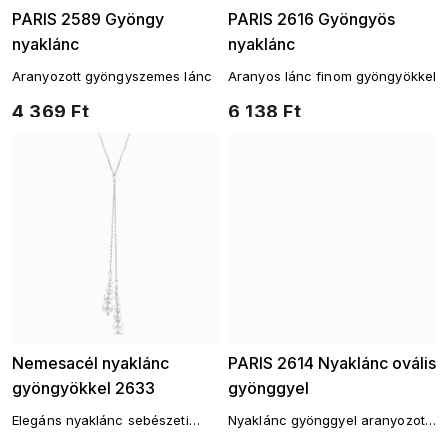
PARIS 2589 Gyöngy
PARIS 2616 Gyöngyös
nyaklánc
nyaklánc
Aranyozott gyöngyszemes lánc
Aranyos lánc finom gyöngyökkel
4 369 Ft
6 138 Ft
Nemesacél nyaklánc
PARIS 2614 Nyaklánc ovális
gyöngyökkel 2633
gyönggyel
Elegáns nyaklánc sebészeti
Nyaklánc gyönggyel aranyozott
acélból készült gyöngy medállal
oválban