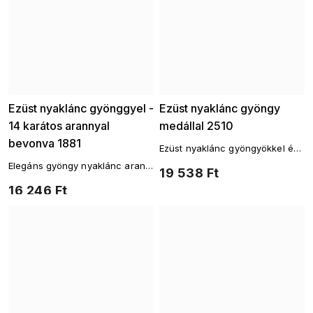
Ezüst nyaklánc gyönggyel -
Ezüst nyaklánc gyöngy
14 karátos arannyal
medállal 2510
bevonva 1881
Ezüst nyaklánc gyöngyökkel és
csillogó cirkóniákkal a
Elegáns gyöngy nyaklánc arany
19 538 Ft
klasszikus eleganciáért. Ag
kivitelben, Ag 925/1000 ezüstből
925/1000
16 246 Ft