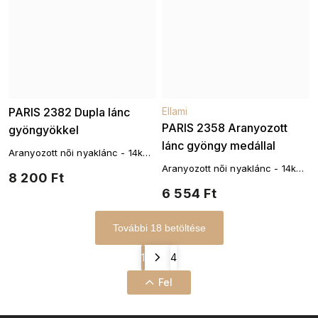
PARIS 2382 Dupla lánc
Ellami
PARIS 2358 Aranyozott
gyöngyökkel
lánc gyöngy medállal
Aranyozott női nyaklánc - 14k
arany
Aranyozott női nyaklánc - 14k
8 200 Ft
arany
6 554 Ft
További 18 betöltése
1
4
Fel