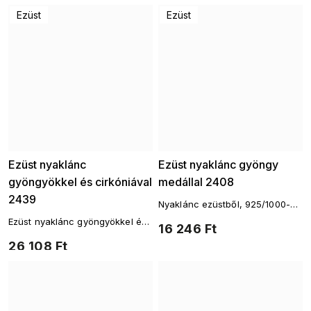
gyöngyökkel és cirkóniákkal.
Ezüst
Ezüst
Ezüst nyaklánc
Ezüst nyaklánc gyöngy
gyöngyökkel és cirkóniával
medállal 2408
2439
Nyaklánc ezüstből, 925/1000-es
finomságú, gyöngy és cirkónia
Ezüst nyaklánc gyöngyökkel és
16 246 Ft
kövekkel.
cirkóniával – Ag 925/1000
26 108 Ft