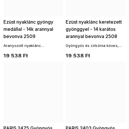
Ezüst nyaklánc gyöngy
Ezüst nyaklánc keretezett
medállal - 14k arannyal
gyönggyel - 14 karátos
bevonva 2509
arannyal bevonva 2508
Aranyozott nyaklánc
Gyöngyös és cirkónia köves,
gyöngyökkel és cirkóniákkal az
aranyozott nyaklánc a finom és
19 538 Ft
19 538 Ft
elegáns és nőies megjelenésért.
nőies megjelenésért. Ag
Ag 925/1000
925/1000
PARIS 2475 Gyöngyös
PARIS 2403 Gyöngyös