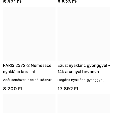
5 831 Ft
5 523 Ft
PARIS 2372-2 Nemesacél
Ezüst nyaklánc gyönggyel -
nyaklánc korallal
14k arannyal bevonva
Acél sebészeti acélból készült
Elegáns nyaklánc gyönggyel,
gyöngyökkel ellátott lánc
kör alakú, aranyozott ezüst
8 200 Ft
17 892 Ft
akasztóval Ag 925/1000