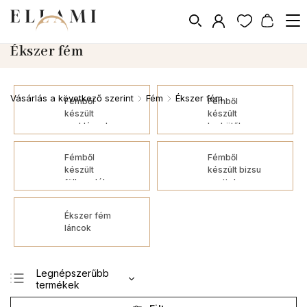
Ékszer fém
Vásárlás a következő szerint
Fém
Ékszer fém
/
/
Fémből
Fémből
készült
készült
nyakláncok
karkötők
bizsuból
bizsuokhoz
Fémből
Fémből
készült
készült bizsu
fülbevalók
szettek
bizsu
Ékszer fém
láncok
Legnépszerűbb
termékek
Legolcsóbb elöl