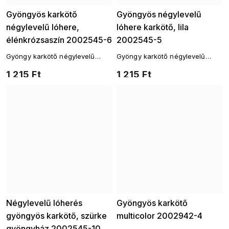
Gyöngyös karkötő
Gyöngyös négylevelű
négylevelű lóhere,
lóhere karkötő, lila
élénkrózsaszín 2002545-6
2002545-5
Gyöngy karkötő négylevelű
Gyöngy karkötő négylevelű
lóherével a szerencséért
lóherével a szerencséért
1 215 Ft
1 215 Ft
Négylevelű lóherés
Gyöngyös karkötő
gyöngyös karkötő, szürke
multicolor 2002942-4
gyöngyház 2002545-10