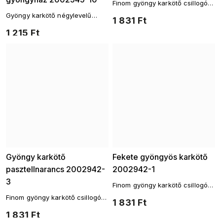
Finom gyöngy karkötő csillogó
részletekkel
Gyöngy karkötő négylevelű
1 831 Ft
lóherével a szerencséért
1 215 Ft
Gyöngy karkötő
Fekete gyöngyös karkötő
pasztellnarancs 2002942-
2002942-1
3
Finom gyöngy karkötő csillogó
részletekkel
Finom gyöngy karkötő csillogó
1 831 Ft
részletekkel
1 831 Ft