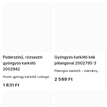
Púderszínű, rózsaszín
Gyöngyös karkötő kék
gyöngyös karkötő
pillangóval 2002795-3
2002942
Pillangós karkötő – márvány
hatású üveggyöngyökkel
Finom gyöngy karkötő csillogó
2 569 Ft
részletekkel
1 831 Ft