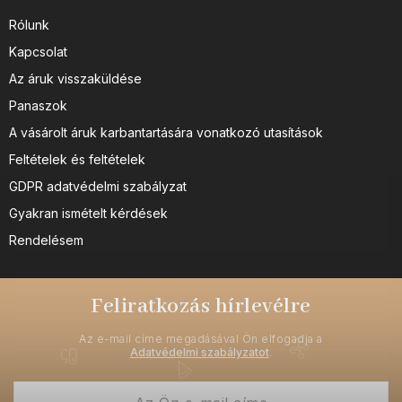
Rólunk
Kapcsolat
Az áruk visszaküldése
Panaszok
A vásárolt áruk karbantartására vonatkozó utasítások
Feltételek és feltételek
GDPR adatvédelmi szabályzat
Gyakran ismételt kérdések
Rendelésem
Feliratkozás hírlevélre
Az e-mail címe megadásával Ön elfogadja a
Adatvédelmi szabályzatot
.