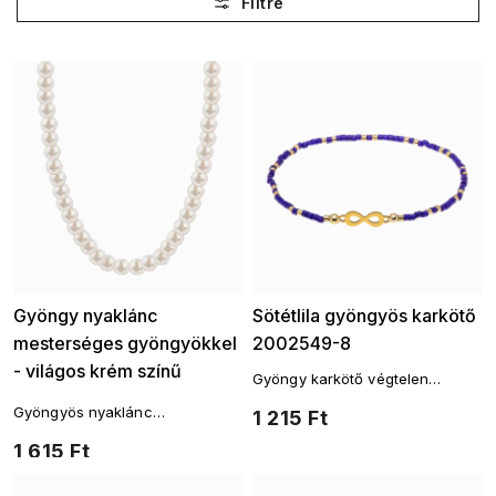
Legdrágább
ABC szerint
Gyöngy nyaklánc
Sötétlila gyöngyös karkötő
mesterséges gyöngyökkel
2002549-8
- világos krém színű
Gyöngy karkötő végtelen
6000657-12/6mm
motívummal
Gyöngyös nyaklánc
1 215 Ft
műgyöngyökkel - világkrém
1 615 Ft
színben