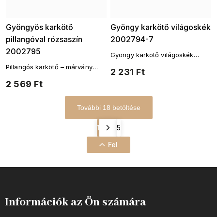
Gyöngyös karkötő
Gyöngy karkötő világoskék
pillangóval rózsaszín
2002794-7
2002795
Gyöngy karkötő világoskék
üveggyöngyökből, díszes arany
Pillangós karkötő – márvány
2 231 Ft
színű köztes elemekkel
hatású üveggyöngyökkel
2 569 Ft
További 18 betöltése
1
5
Fel
Információk az Ön számára