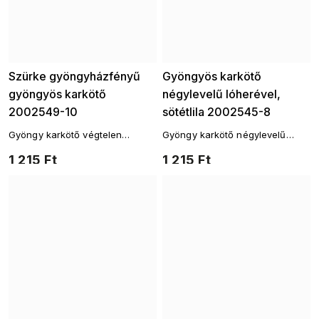
Szürke gyöngyházfényű
Gyöngyös karkötő
gyöngyös karkötő
négylevelű lóherével,
2002549-10
sötétlila 2002545-8
Gyöngy karkötő végtelen
Gyöngy karkötő négylevelű
motívummal
lóherével a szerencséért
1 215 Ft
1 215 Ft