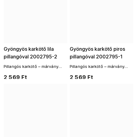
Gyöngyös karkötő lila
Gyöngyös karkötő piros
pillangóval 2002795-2
pillangóval 2002795-1
Pillangós karkötő – márvány
Pillangós karkötő – márvány
hatású üveggyöngyökkel
hatású üveggyöngyökkel
2 569 Ft
2 569 Ft