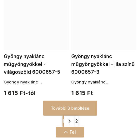
Gyöngy nyaklánc
Gyöngy nyaklánc
műgyöngyökkel -
műgyöngyökkel - lila színű
világoszöld 6000657-5
6000657-3
Gyöngy nyaklánc
Gyöngy nyaklánc
műgyöngyökkel - világoszöld
műgyöngyökkel - lila színben.
1 615 Ft-tól
1 615 Ft
színű.
További 3 betöltése
1
2
Fel