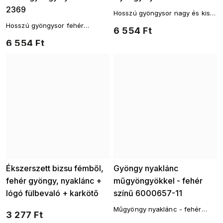
2369
Hosszú gyöngysor nagy és kis
gyöngyökkel
Hosszú gyöngysor fehér
6 554 Ft
gyöngyökkel és arany lánccal
6 554 Ft
Ékszerszett bizsu fémből,
Gyöngy nyaklánc
fehér gyöngy, nyaklánc +
műgyöngyökkel - fehér
lógó fülbevaló + karkötő
színű 6000657-11
6000655
Műgyöngy nyaklánc - fehér
3 277 Ft
színű.