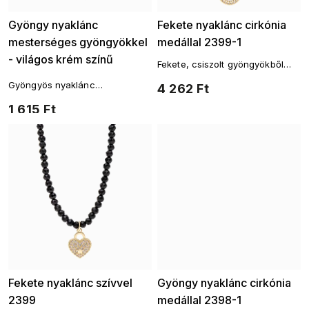
Gyöngy nyaklánc
Fekete nyaklánc cirkónia
mesterséges gyöngyökkel
medállal 2399-1
- világos krém színű
Fekete, csiszolt gyöngyökből
6000657-12/6mm
készült nyaklánc medállal
Gyöngyös nyaklánc
4 262 Ft
műgyöngyökkel - világkrém
1 615 Ft
színben
Fekete nyaklánc szívvel
Gyöngy nyaklánc cirkónia
2399
medállal 2398-1