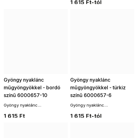
1 615 Ft-tól
Gyöngy nyaklánc
Gyöngy nyaklánc
műgyöngyökkel - bordó
műgyöngyökkel - türkiz
színű 6000657-10
színű 6000657-6
Gyöngy nyaklánc
Gyöngy nyaklánc
műgyöngyökkel - bordó vörös
műgyöngyökkel - türkiz színű.
1 615 Ft
1 615 Ft-tól
színben.