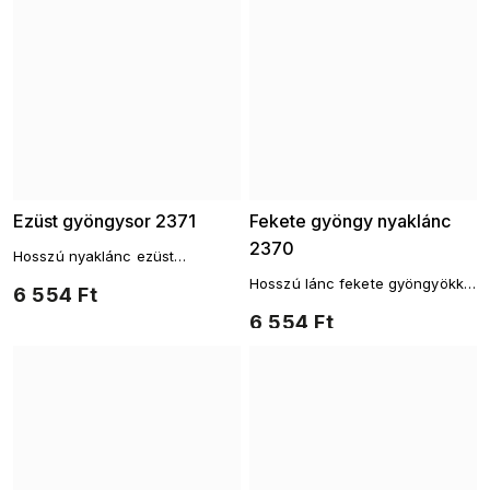
Ezüst gyöngysor 2371
Fekete gyöngy nyaklánc
2370
Hosszú nyaklánc ezüst
elemekkel és áttetsző
Hosszú lánc fekete gyöngyökkel
6 554 Ft
gyöngyökkel
és arany lánccal
6 554 Ft