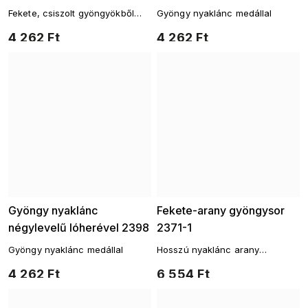
Fekete, csiszolt gyöngyökből
Gyöngy nyaklánc medállal
készült nyaklánc medállal
4 262 Ft
4 262 Ft
Gyöngy nyaklánc
Fekete-arany gyöngysor
négylevelű lóherével 2398
2371-1
Gyöngy nyaklánc medállal
Hosszú nyaklánc arany
elemekkel és fekete
4 262 Ft
6 554 Ft
gyöngyökkel