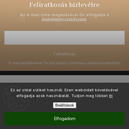
Feliratkozás hírlevélre
Az e-mail címe megadásával Ön elfogadja a
Adatvédelmi szabályzatot
.
Feliratkozás
Ez az oldal sütiket használ. Ezen weboldalt követésével
elfogadja azok használatát. Tudjon meg többet
itt
Copyright 2026
Ellami.hu
. Minden jog fenntartva.
Beállítások
Grafický návrh vytvořil a nakódoval
Shoptak.cz
Elfogadom
Shoptet készítette