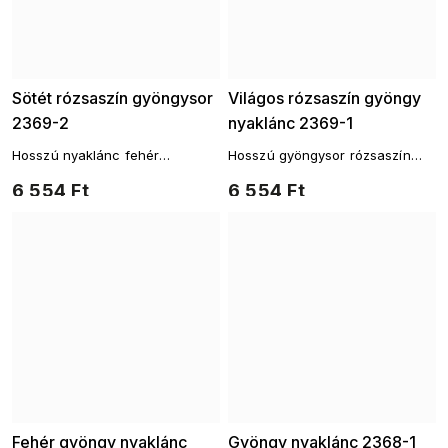
Sötét rózsaszín gyöngysor
Világos rózsaszín gyöngy
2369-2
nyaklánc 2369-1
Hosszú nyaklánc fehér
Hosszú gyöngysor rózsaszín
gyöngyökkel és rózsaszín
gyöngyökkel és aranyozott
6 554 Ft
6 554 Ft
akcentusokkal
lánccal
Fehér gyöngy nyaklánc
Gyöngy nyaklánc 2368-1