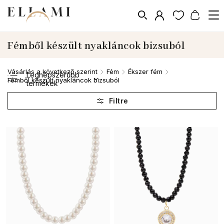
Fémből készült nyakláncok bizsuból
Vásárlás a következő szerint
Fém
Ékszer fém
/
/
/
Legnépszerűbb
Fémből készült nyakláncok bizsuból
termékek
Legolcsóbb elöl
Legdrágább
ABC szerint