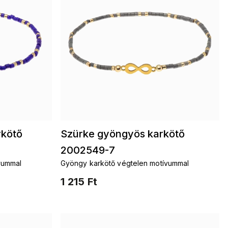
rkötő
Szürke gyöngyös karkötő
2002549-7
vummal
Gyöngy karkötő végtelen motívummal
1 215 Ft