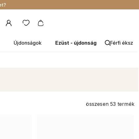
et?
Újdonságok
Ezüst - újdonság
Férfi éksze
összesen
53
termék