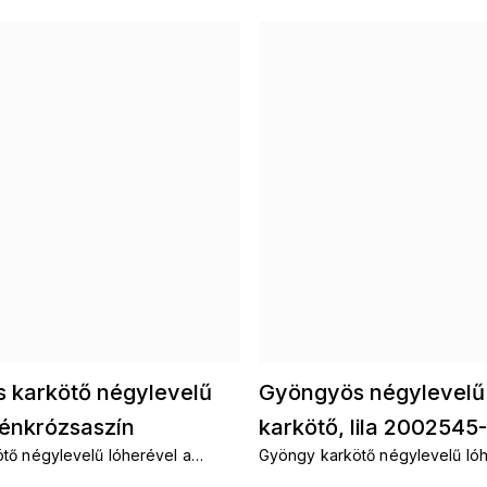
 karkötő négylevelű
Gyöngyös négylevelű
lénkrózsaszín
karkötő, lila 2002545
tő négylevelű lóherével a
Gyöngy karkötő négylevelű lóh
-6
szerencséért