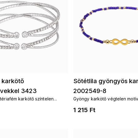
 karkötő
Sötétlila gyöngyös ka
övekkel 3423
2002549-8
tériafém karkötő színtelen
Gyöngy karkötő végtelen motí
1 215 Ft