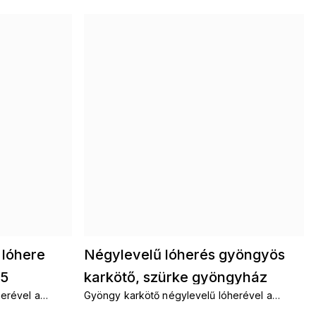
 lóhere
Négylevelű lóherés gyöngyös
-5
karkötő, szürke gyöngyház
erével a
Gyöngy karkötő négylevelű lóherével a
2002545-10
szerencséért