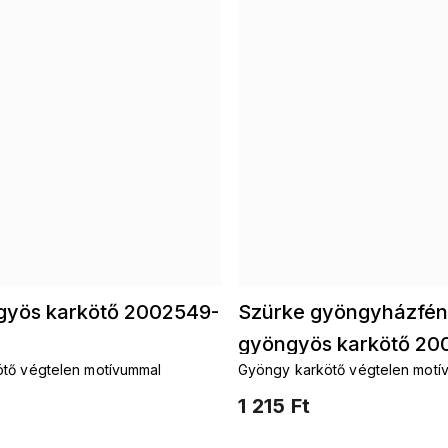
ngyös karkötő 2002549-
Szürke gyöngyházfé
gyöngyös karkötő 20
tő végtelen motívummal
Gyöngy karkötő végtelen motí
1 215 Ft