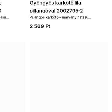
k
Gyöngyös karkötő lila
3
pillangóval 2002795-2
tású
Pillangós karkötő – márvány hatású
üveggyöngyökkel
2 569 Ft