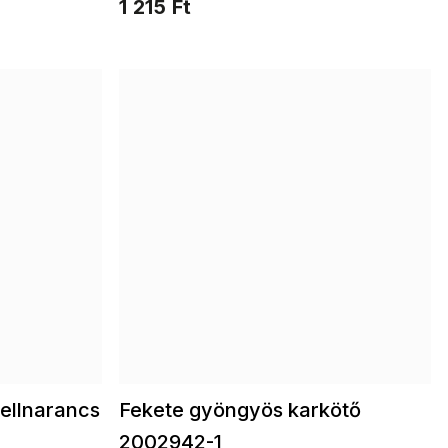
1 215 Ft
ellnarancs
Fekete gyöngyös karkötő
2002942-1