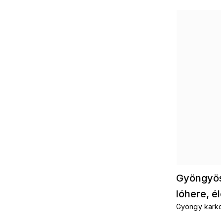
Gyöngyös
lóhere, é
Gyöngy karkö
2002545
szerencséért