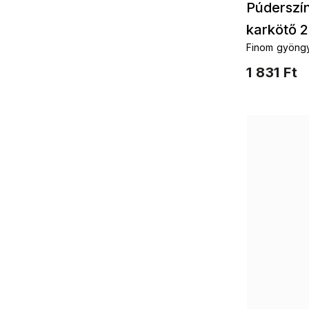
Púderszí
karkötő 
Finom gyöngy 
1 831 Ft