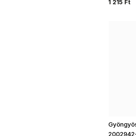
1 215 Ft
Gyöngyös
2002942