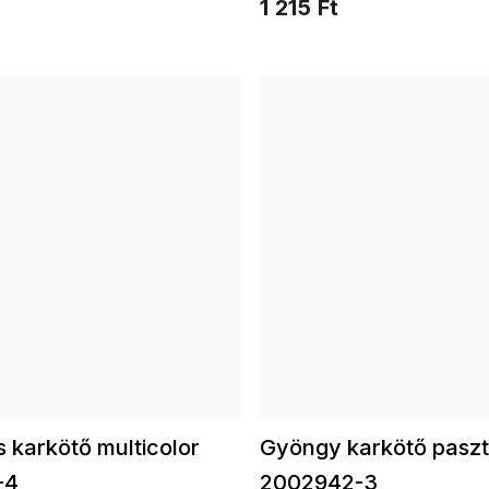
1 215 Ft
 karkötő multicolor
Gyöngy karkötő paszt
-4
2002942-3