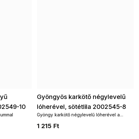
nyű
Gyöngyös karkötő négylevelű
02549-10
lóherével, sötétlila 2002545-8
vummal
Gyöngy karkötő négylevelű lóherével a
szerencséért
1 215 Ft