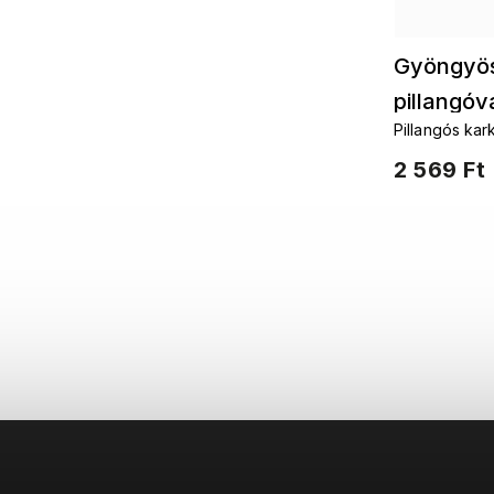
Gyöngyös
pillangóv
Pillangós kar
üveggyöngyö
2 569 Ft