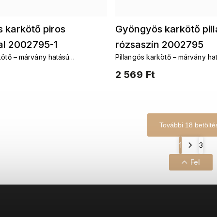
 karkötő piros
Gyöngyös karkötő pil
al 2002795-1
rózsaszín 2002795
kötő – márvány hatású
Pillangós karkötő – márvány ha
kkel
üveggyöngyökkel
2 569 Ft
További 18 betölté
1
3
Fel