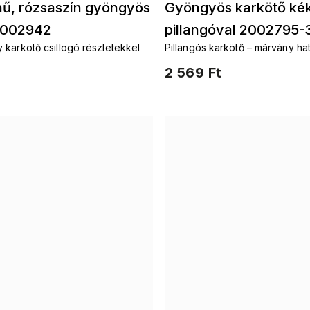
nű, rózsaszín gyöngyös
Gyöngyös karkötő ké
2002942
pillangóval 2002795-
karkötő csillogó részletekkel
Pillangós karkötő – márvány ha
üveggyöngyökkel
2 569 Ft