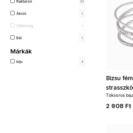
Raktáron
53
Akció
1
Újdonság
0
Bál
1
Márkák
biju
4
Bizsu fém
strasszk
Töksoros biju
kristályokkal
2 908 Ft