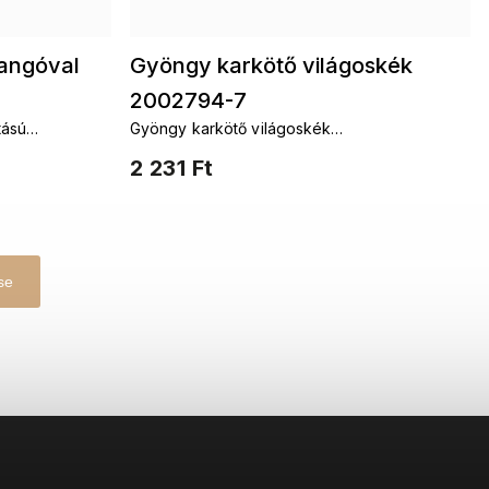
langóval
Gyöngy karkötő világoskék
2002794-7
tású
Gyöngy karkötő világoskék
üveggyöngyökből, díszes arany színű köztes
2 231 Ft
elemekkel
se