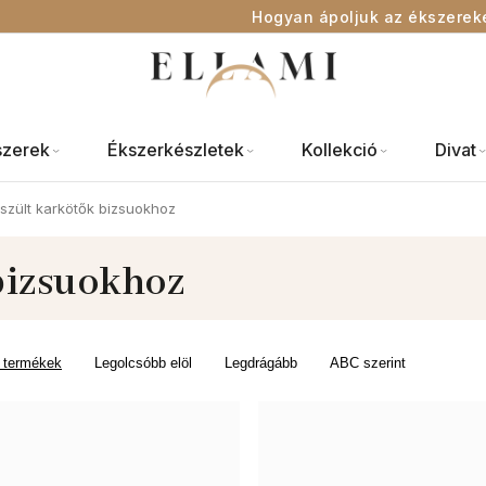
Hogyan ápoljuk az ékszerek
szerek
Ékszerkészletek
Kollekció
Divat
szült karkötők bizsuokhoz
bizsuokhoz
 termékek
Legolcsóbb elöl
Legdrágább
ABC szerint