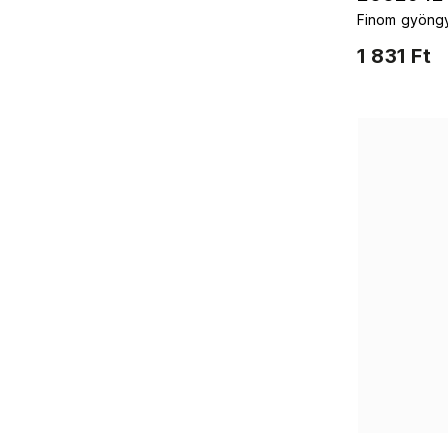
Finom gyöngy 
1 831 Ft