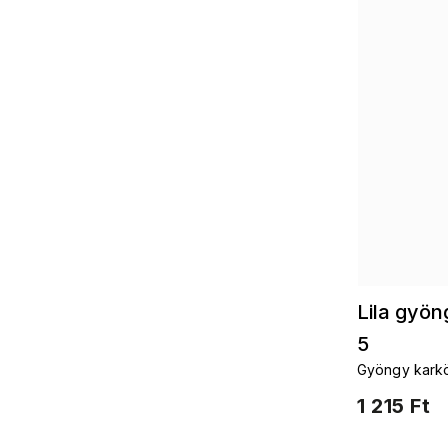
Lila gyö
5
Gyöngy karkö
1 215 Ft