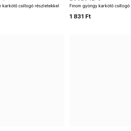
karkötő csillogó részletekkel
Finom gyöngy karkötő csillogó 
1 831 Ft