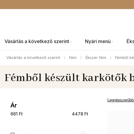
Vásárlás a következő szerint
Nyári menü
Ék
Vásárlás a következő szerint
Fém
Ékszer fém
Fémből ké
/
/
/
Fémből készült karkötők 
Legnépszerűbb
Ár
661
Ft
4478
Ft