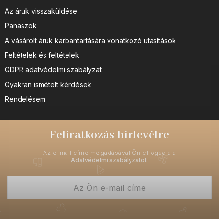
Az áruk visszaküldése
Panaszok
A vásárolt áruk karbantartására vonatkozó utasítások
Feltételek és feltételek
GDPR adatvédelmi szabályzat
Gyakran ismételt kérdések
Rendelésem
Feliratkozás hírlevélre
Az e-mail címe megadásával Ön elfogadja a
Adatvédelmi szabályzatot
.