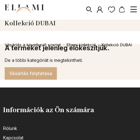
Kollekció DUBAI
Vásárlás a következő szerint
Ellami kollekció
Kollekció DUBAI
/
/
A terméket jelenleg előkészítjük.
De a többi kategóriát is megtekintheti.
Vásárlás folytatása
Információk az Ön számára
Rólunk
Kapcsolat