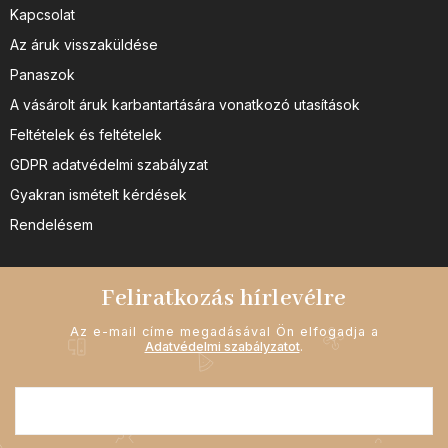
Kapcsolat
Az áruk visszaküldése
Panaszok
A vásárolt áruk karbantartására vonatkozó utasítások
Feltételek és feltételek
GDPR adatvédelmi szabályzat
Gyakran ismételt kérdések
Rendelésem
Feliratkozás hírlevélre
Az e-mail címe megadásával Ön elfogadja a
Adatvédelmi szabályzatot
.