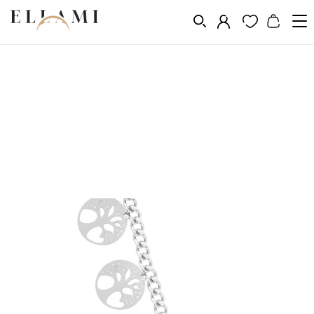
Ékszerek
Nyakláncok
/