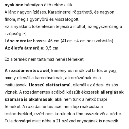
életfa
nyaklánc
bármilyen öltözékhez
illik.
A lánc nagyon ízléses. Karabinerrel rögzíthető, és nagyon
finom, mégis gyönyörű és visszafogott.
Ez a nyaklánc tökéletesen teljesíti a mottót, az egyszerűség a
szépség :-)
Lánc mérete:
hossza 45 cm (41 cm +4 cm hosszabbítás)
Az életfa átmérője:
0,5 cm
Ez a termék nem tartalmaz nehézfémeket.
A rozsdamentes acél
, kemény és rendkívül tartós anyag,
amely ellenáll a karcolásoknak, a korróziónak és a
mattulásnak.
Hosszú élettartamú
, ellenáll az édes- és sós
víznek. A rozsdamentes acélból készült ékszerek
allergiások
számára is alkalmasak
, akik nem tűrik a hétköznapi
fémeket. A rozsdamentes acél nem lép reakcióba a
testnedvekkel, ezért nem kerülnek a fém összetevői a bőrbe.
Tulajdonságai miatt néha a 21. század anyagának is nevezik.