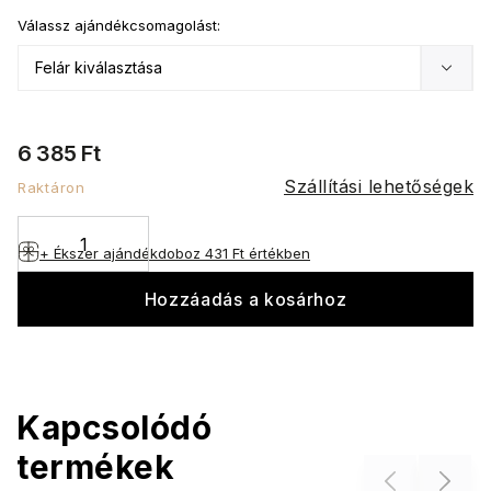
Válassz ajándékcsomagolást:
6 385 Ft
Szállítási lehetőségek
Raktáron
+ Ékszer ajándékdoboz
431 Ft értékben
Hozzáadás a kosárhoz
Kapcsolódó
termékek
Previous
Next