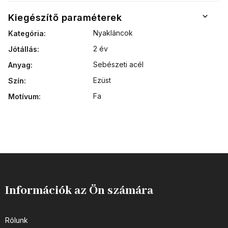
Kiegészítő paraméterek
Nyakláncok
Kategória
:
2 év
Jótállás
:
Sebészeti acél
Anyag
:
Ezüst
Szín
:
Fa
Motívum
:
Információk az Ön számára
Rólunk