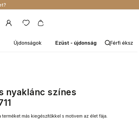
et?
Újdonságok
Ezüst - újdonság
Férfi éksze
s nyaklánc színes
711
a terméket más kiegészítőkkel s motivem
az élet fája.