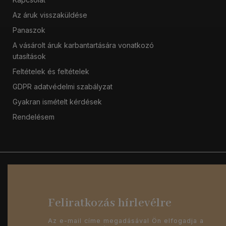
Az áruk visszaküldése
Panaszok
A vásárolt áruk karbantartására vonatkozó
utasítások
Feltételek és feltételek
GDPR adatvédelmi szabályzat
Gyakran ismételt kérdések
Rendelésem
Feliratkozás hírlevélre
Az e-mail címe megadásával Ön elfogadja a