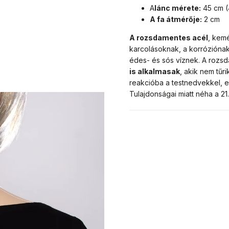
A
lánc mérete:
45 cm (
A fa átmérője:
2 cm
A rozsdamentes acél
, kemé
karcolásoknak, a korróziónak
édes- és sós víznek. A rozs
is alkalmasak
, akik nem tű
reakcióba a testnedvekkel, e
Tulajdonságai miatt néha a 2