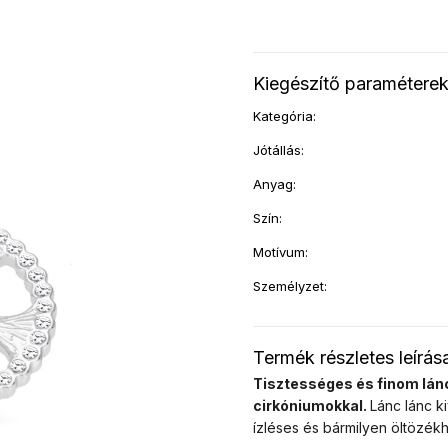
Kiegészítő paramétere
Kategória
:
Jótállás
:
Anyag
:
Szín
:
Motívum
:
Személyzet
:
Termék részletes leírás
Tisztességes és finom lánc
cirkóniumokkal.
Lánc
lánc k
ízléses és bármilyen öltözékhe