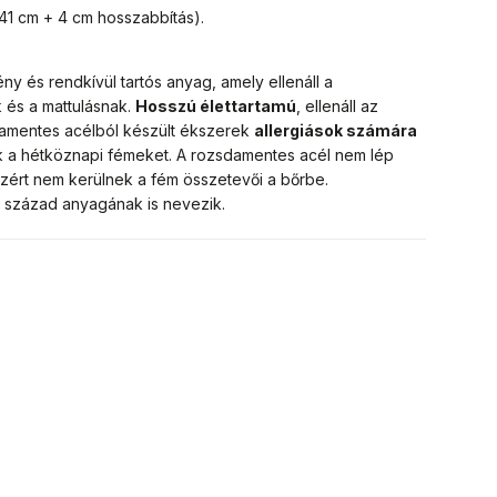
41 cm + 4 cm hosszabbítás).
ny és rendkívül tartós anyag, amely ellenáll a
 és a mattulásnak.
Hosszú élettartamú
, ellenáll az
damentes acélból készült ékszerek
allergiások számára
rik a hétköznapi fémeket. A rozsdamentes acél nem lép
zért nem kerülnek a fém összetevői a bőrbe.
1. század anyagának is nevezik.