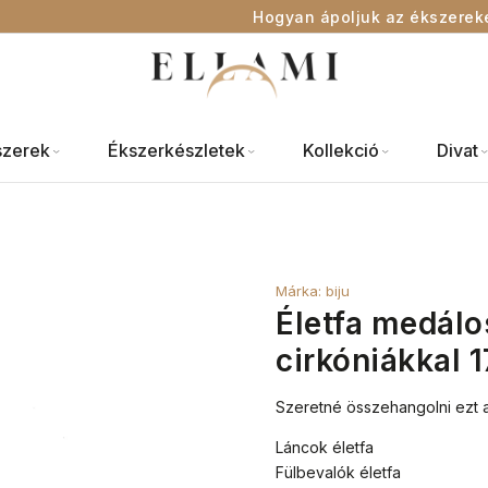
Hogyan ápoljuk az ékszerek
szerek
Ékszerkészletek
Kollekció
Divat
Márka:
biju
Életfa medálo
cirkóniákkal 1
Szeretné összehangolni ezt 
Láncok életfa
Fülbevalók életfa