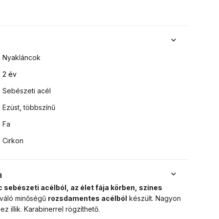
k
Nyakláncok
2 év
Sebészeti acél
Ezüst
,
többszínű
Fa
Cirkon
a
 sebészeti acélból, az élet fája körben, színes
iváló minőségű
rozsdamentes acélból
készült. Nagyon
z illik. Karabinerrel rögzíthető.