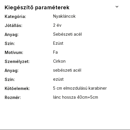
Kiegészítő paraméterek
Nyakláncok
Kategória
:
2 év
Jótállás
:
Sebészeti acél
Anyag
:
Ezüst
Szín
:
Fa
Motívum
:
Cirkon
Személyzet
:
sebészeti acél
Anyag
:
ezüst
Szín
:
5 cm elmozdulású karabiner
Kötőelemek
:
lánc hossza 40cm+5cm
Rozměr
: