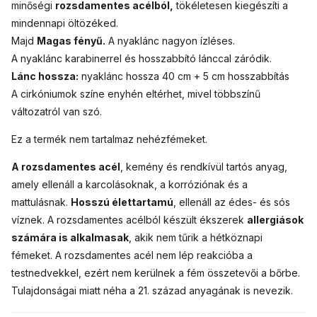
minőségi
rozsdamentes acélból,
tökéletesen kiegészíti a
mindennapi öltözéked.
Majd
Magas fényű.
A nyaklánc nagyon ízléses.
A nyaklánc karabinerrel és hosszabbító lánccal záródik.
Lánc hossza:
nyaklánc hossza 40 cm + 5 cm hosszabbítás
A cirkóniumok színe enyhén eltérhet, mivel többszínű
változatról van szó.
Ez a termék nem tartalmaz nehézfémeket.
A rozsdamentes acél
, kemény és rendkívül tartós anyag,
amely ellenáll a karcolásoknak, a korróziónak és a
mattulásnak.
Hosszú élettartamú
, ellenáll az édes- és sós
víznek. A rozsdamentes acélból készült ékszerek
allergiások
számára is alkalmasak
, akik nem tűrik a hétköznapi
fémeket. A rozsdamentes acél nem lép reakcióba a
testnedvekkel, ezért nem kerülnek a fém összetevői a bőrbe.
Tulajdonságai miatt néha a 21. század anyagának is nevezik.