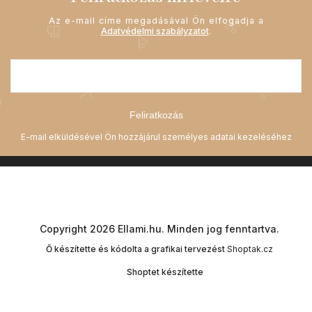
Az e-mail címe megadásával Ön elfogadja a
Adatvédelmi szabályzatot
.
Feliratkozás
Copyright 2026
Ellami.hu
. Minden jog fenntartva.
Ő készítette és kódolta a grafikai tervezést
Shoptak.cz
Shoptet készítette