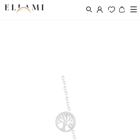
Ékszerek
Nyakláncok
/