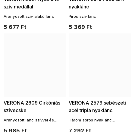
szív medállal
nyaklánc
Aranyozott szív alakú lánc
Piros szív lánc
5 677 Ft
5 369 Ft
VERONA 2609 Cirkóniás
VERONA 2579 sebészeti
szívecske
acél tripla nyaklánc
Aranyozott lánc szívvel és
Három soros nyaklánc
cirkóniákkal
cirkóniával és szívvel –
5 985 Ft
7 292 Ft
sebészeti acél