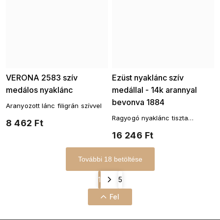
VERONA 2583 szív
Ezüst nyaklánc szív
medálos nyaklánc
medállal - 14k arannyal
bevonva 1884
Aranyozott lánc filigrán szívvel
Ragyogó nyaklánc tiszta
8 462 Ft
cirkóniával kirakott szívvel. 14
16 246 Ft
karátos arannyal futtatva
További 18 betöltése
1
5
Fel