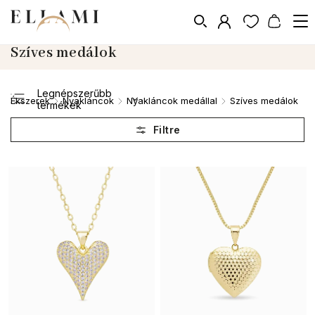
Szíves medálok
Legnépszerűbb
Ékszerek
Nyakláncok
Nyakláncok medállal
Szíves medálok
/
/
/
termékek
Legolcsóbb elöl
Legdrágább
ABC szerint