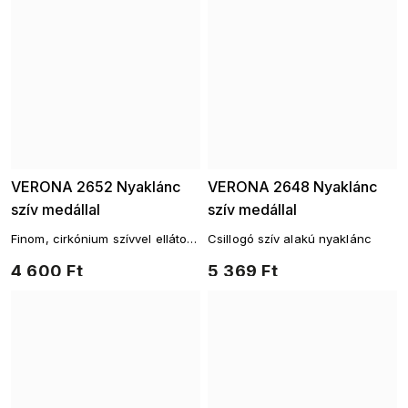
VERONA 2652 Nyaklánc
VERONA 2648 Nyaklánc
szív medállal
szív medállal
Finom, cirkónium szívvel ellátott
Csillogó szív alakú nyaklánc
nyaklánc
4 600 Ft
5 369 Ft