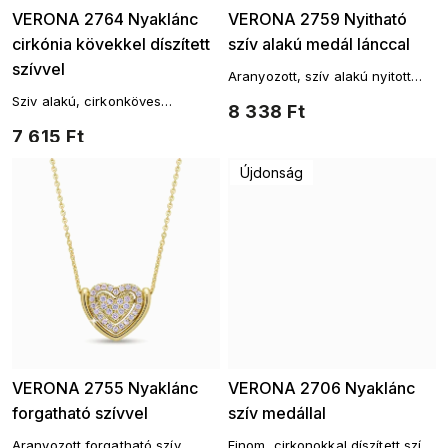
VERONA 2764 Nyaklánc
VERONA 2759 Nyitható
cirkónia kövekkel díszített
szív alakú medál lánccal
szívvel
Aranyozott, szív alakú nyitott
medaillon lánccal
Sziv alakú, cirkonköves
8 338 Ft
nyaklánc
7 615 Ft
Újdonság
VERONA 2755 Nyaklánc
VERONA 2706 Nyaklánc
forgatható szívvel
szív medállal
Aranyozott forgatható szív
Finom, cirkonokkal díszített szív