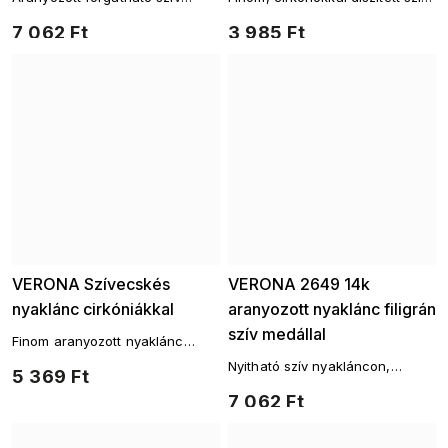
nyaklánc zirkonokkal
medálos lánc
7 062 Ft
3 985 Ft
VERONA Szívecskés
VERONA 2649 14k
nyaklánc cirkóniákkal
aranyozott nyaklánc filigrán
szív medállal
Finom aranyozott nyaklánc
szívvel és cirkóniákkal
Nyitható szív nyakláncon,
5 369 Ft
ródium bevonatú fémből
7 062 Ft