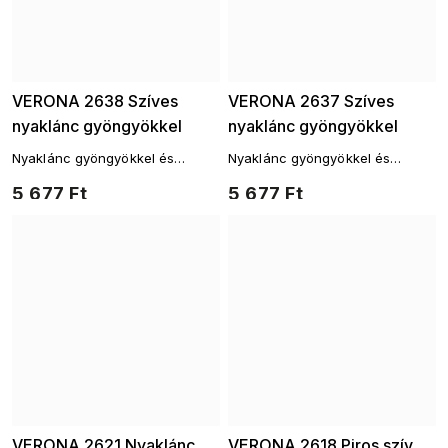
VERONA 2638 Szíves
VERONA 2637 Szíves
nyaklánc gyöngyökkel
nyaklánc gyöngyökkel
Nyaklánc gyöngyökkel és
Nyaklánc gyöngyökkel és
szívvel
szívvel, 14 karátos arannyal
5 677 Ft
5 677 Ft
aranyozva
VERONA 2621 Nyaklánc
VERONA 2618 Piros szív