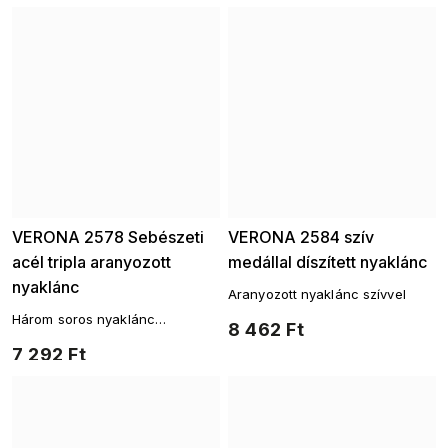
VERONA 2578 Sebészeti
VERONA 2584 szív
acél tripla aranyozott
medállal díszített nyaklánc
nyaklánc
Aranyozott nyaklánc szívvel
Három soros nyaklánc
8 462 Ft
cirkóniával és szívvel –
7 292 Ft
sebészeti acél