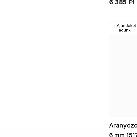
6 385 Ft
fülbe
+ Ajándékot
adunk
Aranyozot
6 mm 151