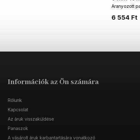
Aranyozott p
6 554 Ft
Információk az Ön számára
Rólunk
Kapcsolat
Az áruk visszaküldése
Panaszok
A vásárolt áruk karbantartására vonatkozó