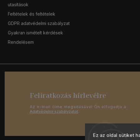
utasítások
Feltételek és feltételek
GDPR adatvédelmi szabályzat
Gyakran ismételt kérdések
Rendelésem
Feliratkozás hírlevélre
Az e-mail címe megadásával Ön elfogadja a
Adatvédelmi szabályzatot
.
Ez az oldal sütiket 