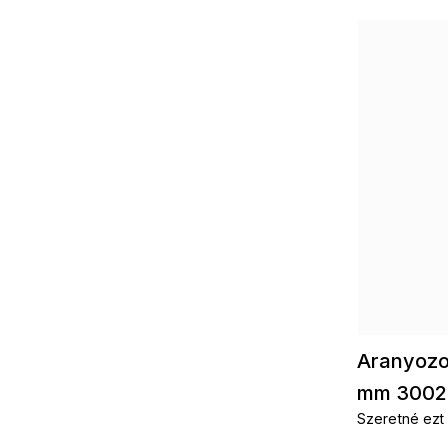
Aranyozot
mm 3002
Szeretné ezt
kiegészítőkkel? Aranyozott láncok Ar