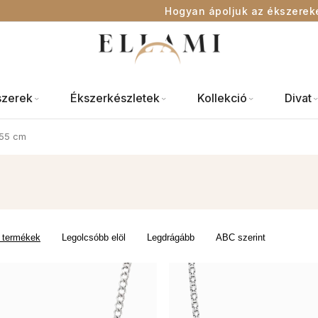
Hogyan ápoljuk az ékszerek
szerek
Ékszerkészletek
Kollekció
Divat
55 cm
 termékek
Legolcsóbb elöl
Legdrágább
ABC szerint