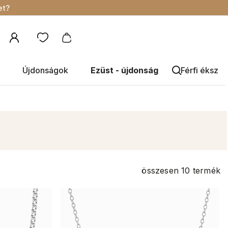
et?
Újdonságok
Ezüst - újdonság
Férfi éksze
összesen
10
termék