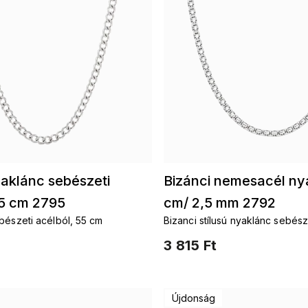
aklánc sebészeti
Bizánci nemesacél ny
55 cm 2795
cm/ 2,5 mm 2792
bészeti acélból, 55 cm
Bizanci stílusú nyaklánc sebész
cm
3 815 Ft
Újdonság