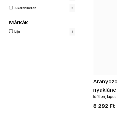
A karabineren
3
Márkák
biju
3
Aranyozo
nyaklánc
Időtlen, lapos
8 292 Ft