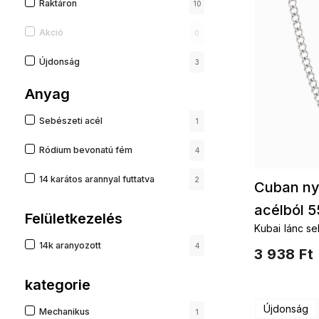
Raktáron
10
Akció
0
Újdonság
3
Anyag
Sebészeti acél
1
Ródium bevonatú fém
4
14 karátos arannyal futtatva
2
Cuban ny
acélból 
Felületkezelés
Kubai lánc se
14k aranyozott
4
3 938 Ft
kategorie
Újdonság
Mechanikus
1