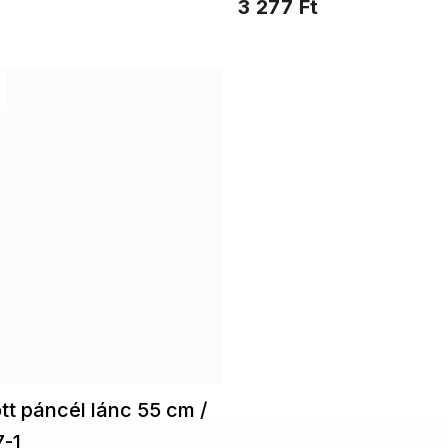
3 277 Ft
való Aranyozott karkötők
t páncél lánc 55 cm /
7-1