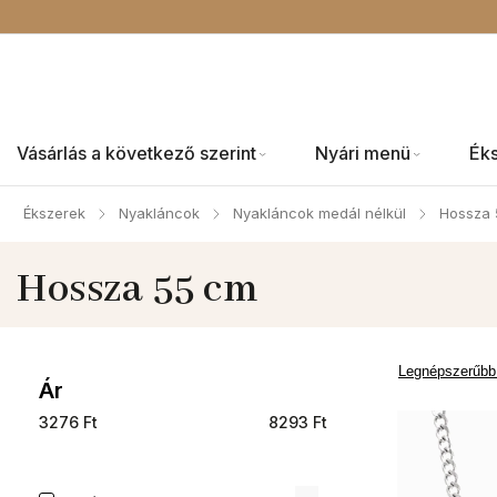
Vásárlás a következő szerint
Nyári menü
Ék
Ékszerek
Nyakláncok
Nyakláncok medál nélkül
Hossza 
/
/
/
Hossza 55 cm
Legnépszerűbb
Ár
3276
Ft
8293
Ft