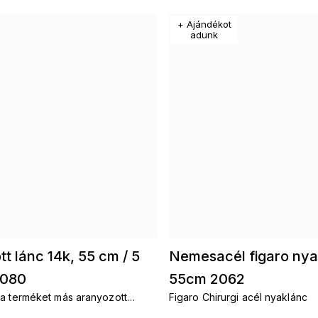
+ Ajándékot
adunk
t lánc 14k, 55 cm / 5
Nemesacél figaro nya
080
55cm 2062
 a terméket más aranyozott
Figaro Chirurgi acél nyaklánc
anyozott