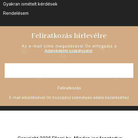
Gyakran ismételt kérdések
Rendelésem
Feliratkozás hírlevélre
Az e-mail címe megadásával Ön elfogadja a
Adatvédelmi szabályzatot
.
Feliratkozás