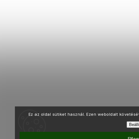
Ez az oldal sütiket használ. Ezen weboldalt követés
Beáll
Elfo