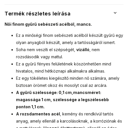
Termék részletes leírása
Női finom gyűrű sebészeti acélból, mancs.
Ez a minőségi finom sebészeti acélból készült gyűrű egy
olyan anyagból készült, amely a tartósságáról ismert.
Soha nem veszíti el szépségét,
vízálló
, nem
rozsdásodik vagy mattul.
Ez a gyűrű fényes felületének köszönhetően mind
hivatalos, mind hétköznapi alkalmakra alkalmas.
Ez egy tökéletes kiegészítő minden nő számára, amely
biztosan örömet okoz és mosolyt csal az arcára.
A gyűrű szélessége: 0,1 cm,
mancsméret:
magassága 1 cm, szélessége a legszélesebb
ponton 1,1 cm.
A rozsdamentes acél
, kemény és rendkívül tartós
anyag, amely ellenáll a karcolásoknak, a korróziónak és