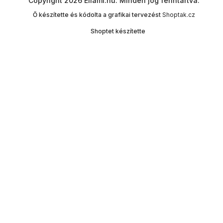
Copyright 2026
Ellami.hu
. Minden jog fenntartva.
Ő készítette és kódolta a grafikai tervezést
Shoptak.cz
Shoptet készítette