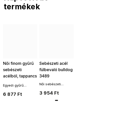
termékek
Női finom gyűrű
Sebészeti acél
sebészeti
fülbevaló bulldog
acélból, tappancs
3489
cirkónium
Női sebészeti
Egyedi gyűrű
kövekkel
acélból készült
gyönyörű
3 954 Ft
6 877 Ft
fülbevaló
4000281
csillogással, amely
segít bármilyen
öltözék
finomhangolásában.