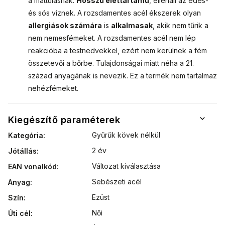
a mattulásnak.
Hosszú élettartamú
, ellenáll az édes-
és sós víznek. A rozsdamentes acél ékszerek olyan
allergiások számára
is
alkalmasak
, akik nem tűrik a
nem nemesfémeket. A rozsdamentes acél nem lép
reakcióba a testnedvekkel, ezért nem kerülnek a fém
összetevői a bőrbe. Tulajdonságai miatt néha a 21.
század anyagának is nevezik. Ez a termék nem tartalmaz
nehézfémeket.
Kiegészítő paraméterek
Gyűrűk kövek nélkül
Kategória
:
2 év
Jótállás
:
Változat kiválasztása
EAN vonalkód
:
Sebészeti acél
Anyag
:
Ezüst
Szín
:
Női
Úti cél
: