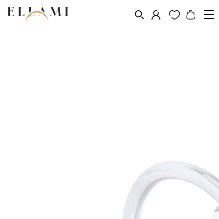
Ékszerek
Gyűrűk
Gyűrűk kövek nélkül
/
/