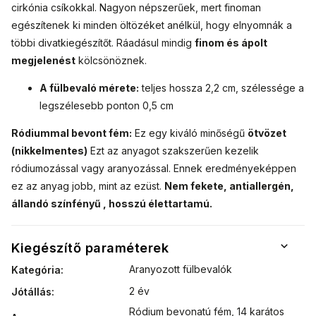
cirkónia csíkokkal.
Nagyon népszerűek, mert finoman
egészítenek ki minden öltözéket anélkül, hogy elnyomnák a
többi divatkiegészítőt.
Ráadásul mindig
finom és ápolt
megjelenést
kölcsönöznek.
A fülbevaló mérete:
teljes hossza 2,2 cm, szélessége a
legszélesebb ponton 0,5 cm
Ródiummal bevont fém:
Ez egy kiváló minőségű
ötvözet
(nikkelmentes)
Ezt az anyagot szakszerűen kezelik
ródiumozással vagy aranyozással. Ennek eredményeképpen
ez az anyag jobb, mint az ezüst.
Nem fekete, antiallergén,
állandó színfényű , hosszú élettartamú.
Kiegészítő paraméterek
Aranyozott fülbevalók
Kategória
:
2 év
Jótállás
:
Ródium bevonatú fém
,
14 karátos