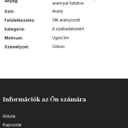
Anyag
:
arannyal futtatva
Arany
Szín
:
14k aranyozott
Felületkezelés
:
A szabadalomért
kategorie
:
Ugorj be
Motívum
:
Cirkon
Személyzet
:
Információk az Ön számára
Rólunk
Kapcsolat