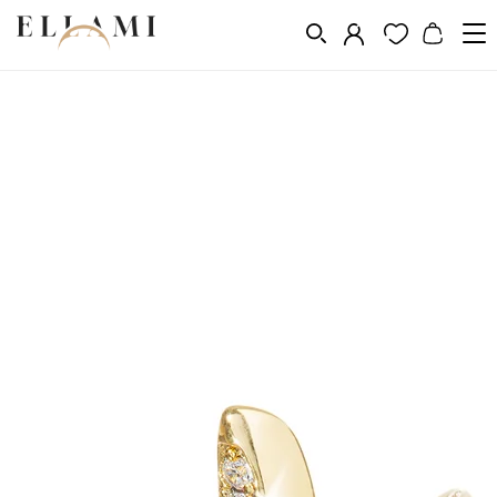
Vásárlás a következő szerint
Fém
Aranyozás 14k, 18k, 24k
/
/
/
Aranyozott fülbevalók