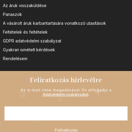
Az áruk visszaküldése
Panaszok
A vásárolt áruk karbantartására vonatkozó utasítások
Feltételek és feltételek
GDPR adatvédelmi szabályzat
Gyakran ismételt kérdések
Rendelésem
Feliratkozás hírlevélre
Az e-mail címe megadásával Ön elfogadja a
Adatvédelmi szabályzatot
.
Feliratkozás