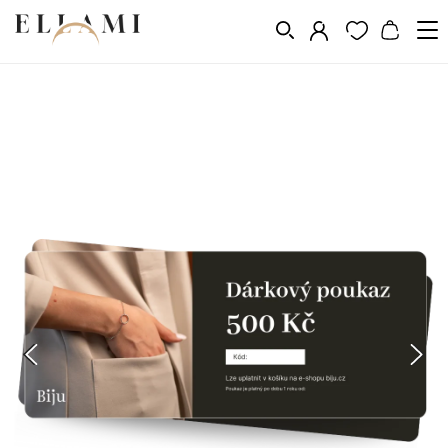
Divat
Egyéb
Ajándék utalványok és dobozok
/
/