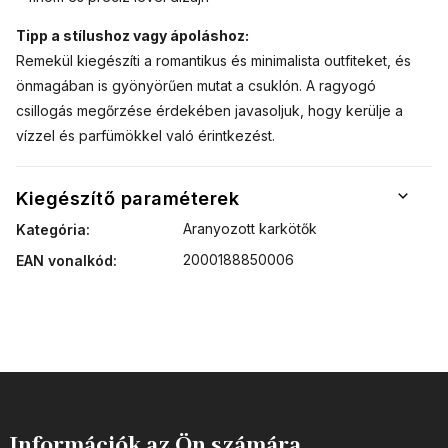
Tipp a stílushoz vagy ápoláshoz:
Remekül kiegészíti a romantikus és minimalista outfiteket, és
önmagában is gyönyörűen mutat a csuklón. A ragyogó
csillogás megőrzése érdekében javasoljuk, hogy kerülje a
vízzel és parfümökkel való érintkezést.
Kiegészítő paraméterek
Aranyozott karkötők
Kategória
:
2000188850006
EAN vonalkód
:
Információk az Ön számára