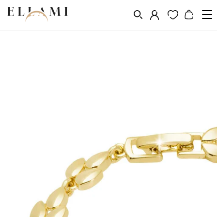
Ékszerek
Karkötők
Aranyozott karkötők
/
/