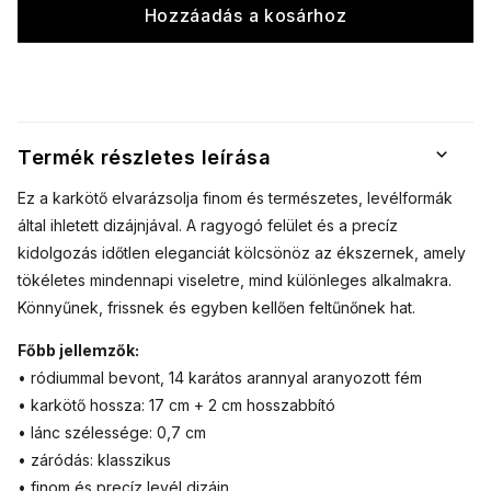
Hozzáadás a kosárhoz
Termék részletes leírása
Ez a karkötő elvarázsolja finom és természetes, levélformák
által ihletett dizájnjával. A ragyogó felület és a precíz
kidolgozás időtlen eleganciát kölcsönöz az ékszernek, amely
tökéletes mindennapi viseletre, mind különleges alkalmakra.
Könnyűnek, frissnek és egyben kellően feltűnőnek hat.
Főbb jellemzők:
• ródiummal bevont, 14 karátos arannyal aranyozott fém
• karkötő hossza: 17 cm + 2 cm hosszabbító
• lánc szélessége: 0,7 cm
• záródás: klasszikus
• finom és precíz levél dizájn