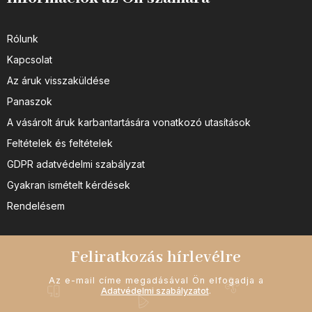
Rólunk
Kapcsolat
Az áruk visszaküldése
Panaszok
A vásárolt áruk karbantartására vonatkozó utasítások
Feltételek és feltételek
GDPR adatvédelmi szabályzat
Gyakran ismételt kérdések
Rendelésem
Feliratkozás hírlevélre
Az e-mail címe megadásával Ön elfogadja a
Adatvédelmi szabályzatot
.