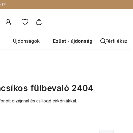
et?
Újdonságok
Ezüst - újdonság
Férfi éksze
ncsíkos fülbevaló 2404
onott dizájnnal és csillogó cirkóniákkal.