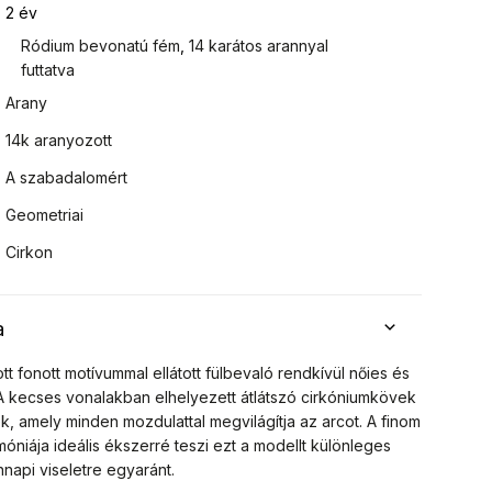
2 év
Ródium bevonatú fém
,
14 karátos arannyal
futtatva
Arany
14k aranyozott
A szabadalomért
Geometriai
Cirkon
a
 fonott motívummal ellátott fülbevaló rendkívül nőies és
A kecses vonalakban elhelyezett átlátszó cirkóniumkövek
k, amely minden mozdulattal megvilágítja az arcot. A finom
móniája ideális ékszerré teszi ezt a modellt különleges
napi viseletre egyaránt.