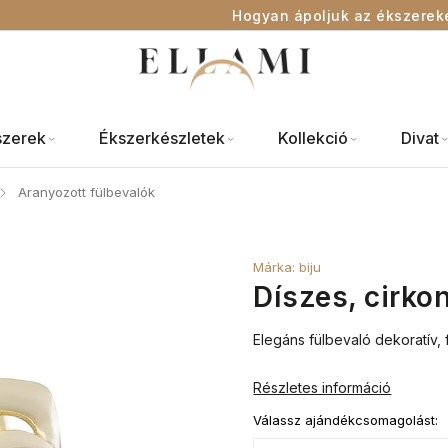
Hogyan ápoljuk az ékszerek
szerek
Ékszerkészletek
Kollekció
Divat
Aranyozott fülbevalók
/
Márka:
biju
Díszes, cirko
Elegáns fülbevaló dekoratív, f
Részletes információ
Válassz ajándékcsomagolást: