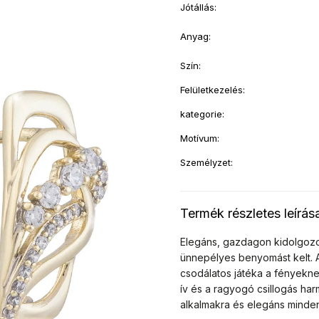
Jótállás
:
Anyag
:
Szín
:
Felületkezelés
:
kategorie
:
Motívum
:
Személyzet
:
Termék részletes leírás
Elegáns, gazdagon kidolgozott
ünnepélyes benyomást kelt. 
csodálatos játéka a fényekne
ív és a ragyogó csillogás har
alkalmakra és elegáns minden