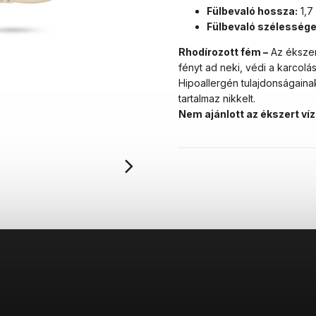
Fülbevaló hossza:
1,7
Fülbevaló szélessége
Rhodírozott fém –
Az ékszer
fényt ad neki, védi a karcolá
Hipoallergén tulajdonságain
tartalmaz nikkelt.
Nem ajánlott az ékszert ví