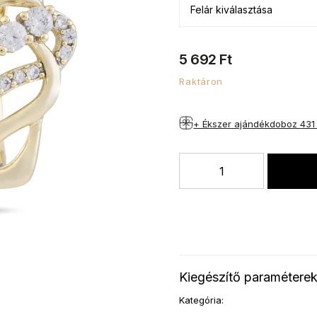
5 692 Ft
Raktáron
+ Ékszer ajándékdoboz
431
Kiegészítő paramétere
Kategória
: