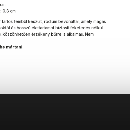
 cm
:
0,8 cm
 tartós fémből készült, ródium bevonattal, amely magas
soktól és hosszú élettartamot biztosít feketedés nélkül.
ak köszönhetően érzékeny bőrre is alkalmas. Nem
zbe mártani.