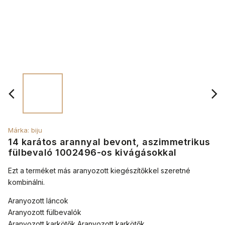
Márka:
biju
14 karátos arannyal bevont, aszimmetrikus
fülbevaló 1002496-os kivágásokkal
Ezt a terméket más aranyozott kiegészítőkkel szeretné
kombinálni.
Aranyozott láncok
Aranyozott fülbevalók
Aranyozott karkötők Aranyozott karkötők