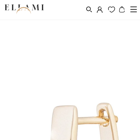
Vásárlás a következő szerint
Fém
Aranyozás 14k, 18k, 24k
/
/
/
Aranyozott fülbevalók