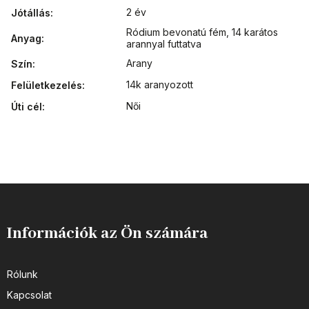
2 év
Jótállás
:
Ródium bevonatú fém
,
14 karátos
Anyag
:
arannyal futtatva
Arany
Szín
:
14k aranyozott
Felületkezelés
:
Női
Úti cél
:
Információk az Ön számára
Rólunk
Kapcsolat