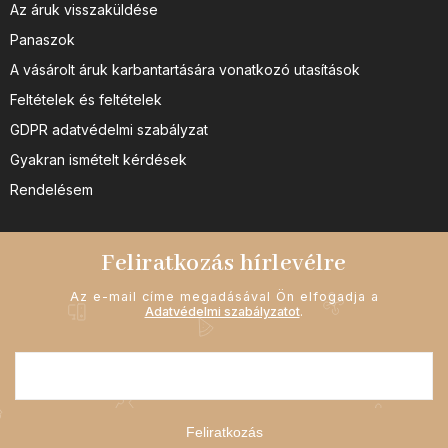
Az áruk visszaküldése
Panaszok
A vásárolt áruk karbantartására vonatkozó utasítások
Feltételek és feltételek
GDPR adatvédelmi szabályzat
Gyakran ismételt kérdések
Rendelésem
Feliratkozás hírlevélre
Az e-mail címe megadásával Ön elfogadja a
Adatvédelmi szabályzatot
.
Feliratkozás