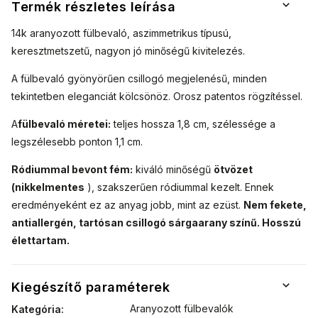
Termék részletes leírása
14k aranyozott fülbevaló, aszimmetrikus típusú,
keresztmetszetű, nagyon jó minőségű kivitelezés.
A fülbevaló gyönyörűen csillogó megjelenésű, minden
tekintetben eleganciát kölcsönöz. Orosz patentos rögzítéssel.
A
fülbevaló méretei:
teljes hossza 1,8 cm, szélessége a
legszélesebb ponton 1,1 cm.
Ródiummal bevont fém:
kiváló minőségű
ötvözet
(nikkelmentes
), szakszerűen ródiummal kezelt.
Ennek
eredményeként ez az anyag jobb, mint az ezüst.
Nem fekete,
antiallergén, tartósan csillogó sárgaarany színű. Hosszú
élettartam.
Kiegészítő paraméterek
Aranyozott fülbevalók
Kategória
: