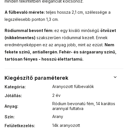
minden tekintetben eleganciát kölcsönöz.
A fülbevaló mérete:
teljes hossza 2,1 cm, szélessége a
legszélesebb ponton 1,3 cm.
Ródiummal bevont fém:
ez egy kiváló minőségű
ötvözet
(nikkelmentes)
szakszerűen ródiummal kezelt. Ennek
eredményeképpen ez az anyag jobb, mint az ezüst.
Nem
fekete színű, antiallergén. Fehér- és sárgaarany színű,
tartósan fényes - hosszú élettartamú.
Kiegészítő paraméterek
Aranyozott fülbevalók
Kategória
:
2 év
Jótállás
:
Ródium bevonatú fém
,
14 karátos
Anyag
:
arannyal futtatva
Arany
Szín
:
14k aranyozott
Felületkezelés
: