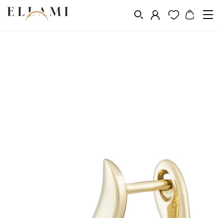
Vásárlás a következő szerint
Fém
Aranyozás 14k, 18k, 24k
/
/
/
Aranyozott fülbevalók