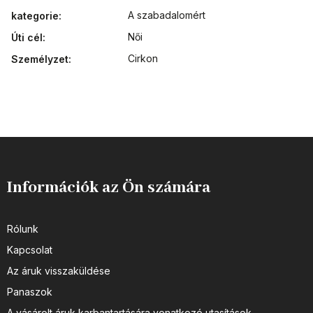
A szabadalomért
kategorie
:
Női
Úti cél
:
Cirkon
Személyzet
:
Információk az Ön számára
Rólunk
Kapcsolat
Az áruk visszaküldése
Panaszok
A vásárolt áruk karbantartására vonatkozó utasítások