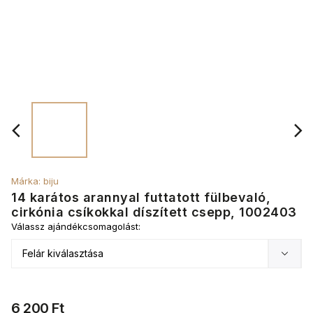
Márka:
biju
14 karátos arannyal futtatott fülbevaló,
cirkónia csíkokkal díszített csepp, 1002403
Válassz ajándékcsomagolást:
6 200 Ft