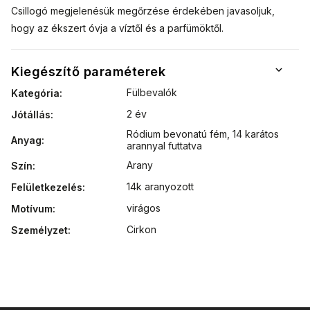
Csillogó megjelenésük megőrzése érdekében javasoljuk,
hogy az ékszert óvja a víztől és a parfümöktől.
Kiegészítő paraméterek
Fülbevalók
Kategória
:
2 év
Jótállás
:
Ródium bevonatú fém
,
14 karátos
Anyag
:
arannyal futtatva
Arany
Szín
:
14k aranyozott
Felületkezelés
:
virágos
Motívum
:
Cirkon
Személyzet
: