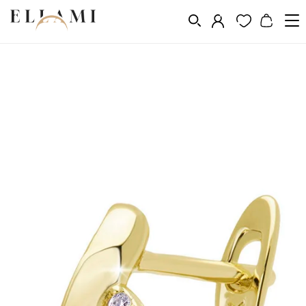
Ékszerek
Fülbevalók
/