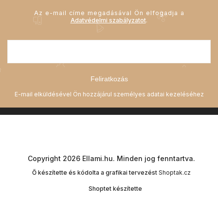
Az e-mail címe megadásával Ön elfogadja a
Adatvédelmi szabályzatot
.
Feliratkozás
Copyright 2026
Ellami.hu
. Minden jog fenntartva.
Ő készítette és kódolta a grafikai tervezést
Shoptak.cz
Shoptet készítette