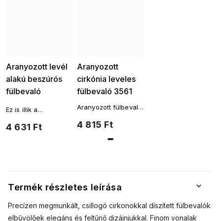
Aranyozott levél
Aranyozott
alakú beszúrós
cirkónia leveles
fülbevaló
fülbevaló 3561
cirkóniával 3214
Aranyozott fülbevaló
Ez is illik a
14k arany.
termékhez:
4 815 Ft
4 631 Ft
Aranyozott láncok
Aranyozott gyűrűk
Aranyozott karkötők
Aranyozott karkötők
Termék részletes leírása
Precízen megmunkált, csillogó cirkonokkal díszített fülbevalók
elbűvölőek elegáns és feltűnő dizájnjukkal. Finom vonalak