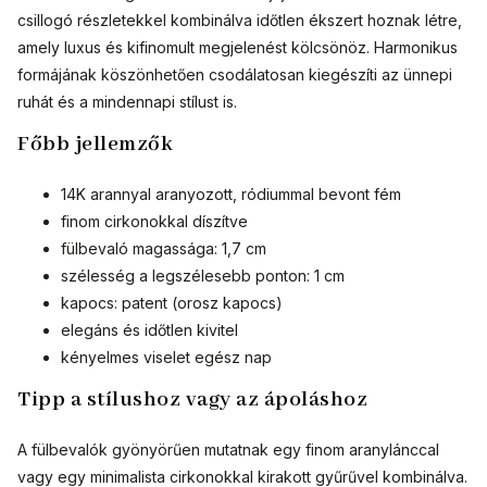
csillogó részletekkel kombinálva időtlen ékszert hoznak létre,
amely luxus és kifinomult megjelenést kölcsönöz. Harmonikus
formájának köszönhetően csodálatosan kiegészíti az ünnepi
ruhát és a mindennapi stílust is.
Főbb jellemzők
14K arannyal aranyozott, ródiummal bevont fém
finom cirkonokkal díszítve
fülbevaló magassága: 1,7 cm
szélesség a legszélesebb ponton: 1 cm
kapocs: patent (orosz kapocs)
elegáns és időtlen kivitel
kényelmes viselet egész nap
Tipp a stílushoz vagy az ápoláshoz
A fülbevalók gyönyörűen mutatnak egy finom aranylánccal
vagy egy minimalista cirkonokkal kirakott gyűrűvel kombinálva.