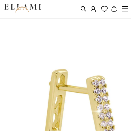
Ékszerek
Fülbevalók
/