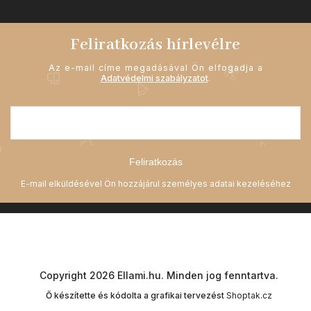
Feliratkozás hírlevélre
Az e-mail címe megadásával Ön elfogadja a
Adatvédelmi szabályzatot
.
Feliratkozás
Copyright 2026
Ellami.hu
. Minden jog fenntartva.
Ő készítette és kódolta a grafikai tervezést
Shoptak.cz