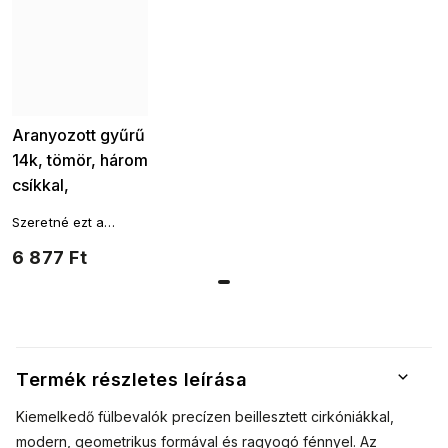
Aranyozott gyűrű
14k, tömör, három
csíkkal,
cirkóniákkal
Szeretné ezt a
berakva,
terméket más
6 877 Ft
4000484
aranyozott áru?
Aranyozott
fülbevalók
Aranyozott karkötők
Aranyozott karkötők
Aranyozott láncok
Termék részletes leírása
Kiemelkedő fülbevalók precízen beillesztett cirkóniákkal,
modern, geometrikus formával és ragyogó fénnyel. Az