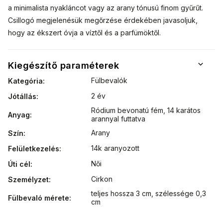
a minimalista nyakláncot vagy az arany tónusú finom gyűrűt.
Csillogó megjelenésük megőrzése érdekében javasoljuk,
hogy az ékszert óvja a víztől és a parfümöktől.
Kiegészítő paraméterek
Fülbevalók
Kategória
:
2 év
Jótállás
:
Ródium bevonatú fém
,
14 karátos
Anyag
:
arannyal futtatva
Arany
Szín
:
14k aranyozott
Felületkezelés
:
Női
Úti cél
:
Cirkon
Személyzet
:
teljes hossza 3 cm, szélessége 0,3
Fülbevaló mérete
:
cm