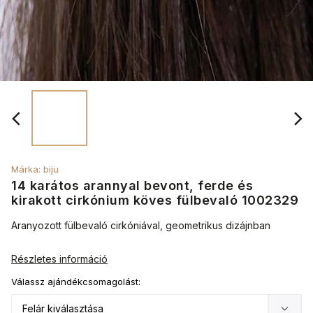
Márka:
biju
14 karátos arannyal bevont, ferde és
kirakott cirkónium köves fülbevaló 1002329
Aranyozott fülbevaló cirkóniával, geometrikus dizájnban
Részletes információ
Válassz ajándékcsomagolást: