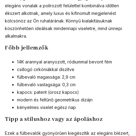
elegáns vonalak a polírozott felülettel kombinálva időtlen
ékszert alkotnak, amely luxus és kifinomult megjelenést
kölcsönöz az Ön ruhatárának. Könnyű kialakításuknak
köszönhetően ideálisak mindennapi viseletre, mind ünnepi
alkalmakra.
Főbb jellemzők
14K arannyal aranyozott, ródiummal bevont fém
csillogó cirkóniákkal díszítve
fülbevaló magassága: 2,9 cm
fülbevaló vastagsága: 0,3 cm
kapocs: patent (orosz kapocs)
modern és feltűnő geometrikus dizájn
kényelmes viselet egész nap
Tipp a stílushoz vagy az ápoláshoz
Ezek a fülbevalók gyönyörűen kiegészítik az elegáns blézert,