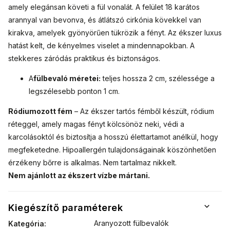
amely elegánsan követi a fül vonalát. A felület 18 karátos
arannyal van bevonva, és átlátszó cirkónia kövekkel van
kirakva, amelyek gyönyörűen tükrözik a fényt. Az ékszer luxus
hatást kelt, de kényelmes viselet a mindennapokban. A
stekkeres záródás praktikus és biztonságos.
A
fülbevaló méretei:
teljes hossza 2 cm, szélessége a
legszélesebb ponton 1 cm.
Ródiumozott fém
– Az ékszer tartós fémből készült, ródium
réteggel, amely magas fényt kölcsönöz neki, védi a
karcolásoktól és biztosítja a hosszú élettartamot anélkül, hogy
megfeketedne. Hipoallergén tulajdonságainak köszönhetően
érzékeny bőrre is alkalmas. Nem tartalmaz nikkelt.
Nem ajánlott az ékszert vízbe mártani.
Kiegészítő paraméterek
Aranyozott fülbevalók
Kategória
: