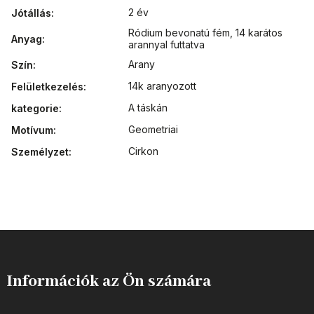
2 év
Jótállás
:
Ródium bevonatú fém
,
14 karátos
Anyag
:
arannyal futtatva
Arany
Szín
:
14k aranyozott
Felületkezelés
:
A táskán
kategorie
:
Geometriai
Motívum
:
Cirkon
Személyzet
:
Információk az Ön számára