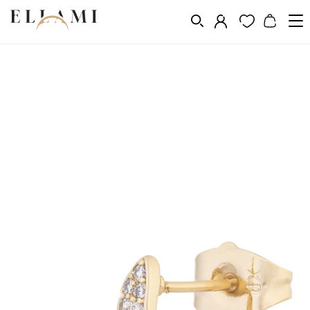
Vásárlás a következő szerint
Fém
Aranyozás 14k, 18k, 24k
/
/
/
Aranyozott fülbevalók