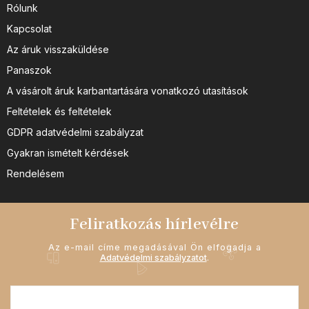
Rólunk
Kapcsolat
Az áruk visszaküldése
Panaszok
A vásárolt áruk karbantartására vonatkozó utasítások
Feltételek és feltételek
GDPR adatvédelmi szabályzat
Gyakran ismételt kérdések
Rendelésem
Feliratkozás hírlevélre
Az e-mail címe megadásával Ön elfogadja a
Adatvédelmi szabályzatot
.