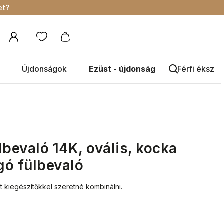
et?
Újdonságok
Ezüst - újdonság
Férfi éksze
lbevaló 14K, ovális, kocka
ógó fülbevaló
t kiegészítőkkel szeretné kombinálni.