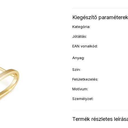
Kiegészítő paramétere
Kategória
:
Jótállás
:
EAN vonalkód
:
Anyag
:
Szín
:
Felületkezelés
:
Motívum
:
Személyzet
:
Termék részletes leírás