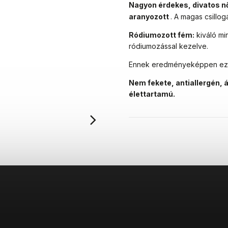
Nagyon érdekes, divatos női
aranyozott
. A magas csillo
Ródiumozott fém:
kiváló m
ródiumozással kezelve.
Ennek eredményeképpen ez a
Nem fekete, antiallergén, 
élettartamú.