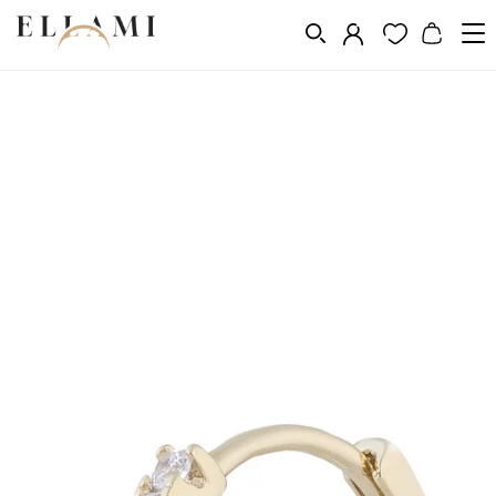
Vásárlás a következő szerint
Fém
Aranyozás 14k, 18k, 24k
/
/
/
Aranyozott fülbevalók