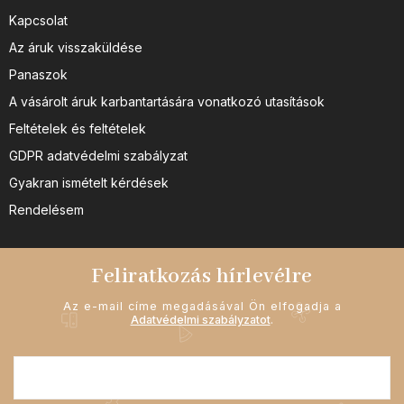
Kapcsolat
Az áruk visszaküldése
Panaszok
A vásárolt áruk karbantartására vonatkozó utasítások
Feltételek és feltételek
GDPR adatvédelmi szabályzat
Gyakran ismételt kérdések
Rendelésem
Feliratkozás hírlevélre
Az e-mail címe megadásával Ön elfogadja a
Adatvédelmi szabályzatot
.