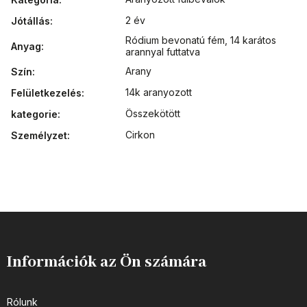
2 év
Jótállás
:
Ródium bevonatú fém
,
14 karátos
Anyag
:
arannyal futtatva
Arany
Szín
:
14k aranyozott
Felületkezelés
:
Összekötött
kategorie
:
Cirkon
Személyzet
:
Információk az Ön számára
Rólunk