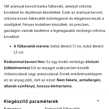
14K arannyal bevont karika fülbevaló, amelyet cirkónia
kövekkel és díszítéssel ékesítettek.
Ezek az arannyal bevont,
cirkónia köves fülbevalók különlegessé és elegánssá teszik a
viselőjüket.
Fényes kivitelben készültek, és precízen,
gazdagon vannak beültetve a legmagasabb minőségű cirkónia
kövekkel.
A fülbevalók mérete:
belső átmérő 1,1 cm, külső átmérő
1,5 cm
Ródiummal bevont fém:
Ez egy kiváló minőségű
ötvözet
(nikkelmentes)
Ezt az anyagot szakszerűen kezelik
ródiumozással vagy aranyozással. Ennek eredményeképpen
ez az anyag jobb, mint az ezüst.
Nem fekete, antiallergén,
állandó színfényű, hosszú élettartamú.
Kiegészítő paraméterek
Aranyozott fülbevalók
Kategória
: